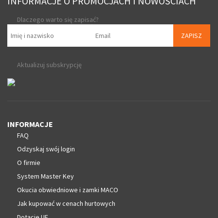
INFORMACJE O PROMOCJACH I NOWOŚCIACH
Dlaczego warto się zapisać?
ZAPISZ
Aktualizuj subskrypcję
INFORMACJE
FAQ
Odzyskaj swój login
O firmie
System Master Key
Okucia obwiedniowe i zamki MACO
Jak kupować w cenach hurtowych
Dotacje UE