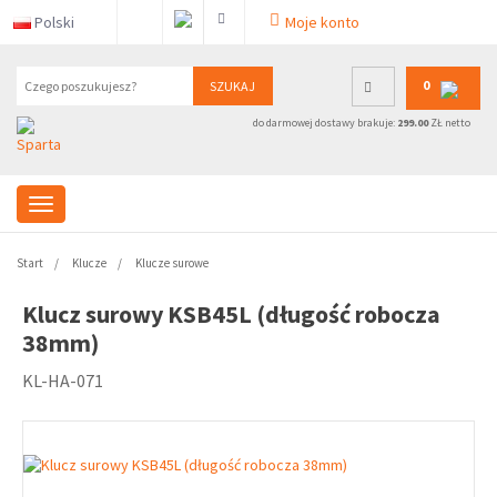
Polski
Moje konto
0
SZUKAJ
do darmowej dostawy brakuje:
299.00
ZŁ netto
Start
Klucze
Klucze surowe
Klucz surowy KSB45L (długość robocza
38mm)
KL-HA-071