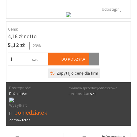
Udostępnij
Cena:
4,16 zł netto
5,12 zł
23%
DO KOSZYKA
szt
%
Zapytaj o cenę dla firm
Dostępność:
możliwa sprzedaż jednostkowa
Duża ilość
Jednostka:
szt
Wysyłka*:
poniedziałek
Zamów teraz
Informacje o