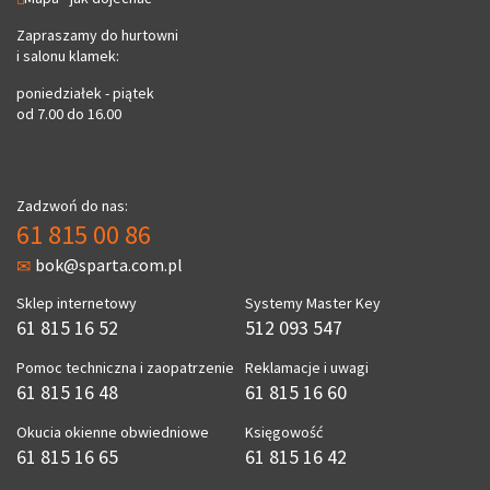
Zapraszamy do hurtowni
i salonu klamek:
poniedziałek - piątek
od 7.00 do 16.00
Zadzwoń do nas:
61 815 00 86
bok@sparta.com.pl
Sklep internetowy
Systemy Master Key
61 815 16 52
512 093 547
Pomoc techniczna i zaopatrzenie
Reklamacje i uwagi
61 815 16 48
61 815 16 60
Okucia okienne obwiedniowe
Księgowość
61 815 16 65
61 815 16 42