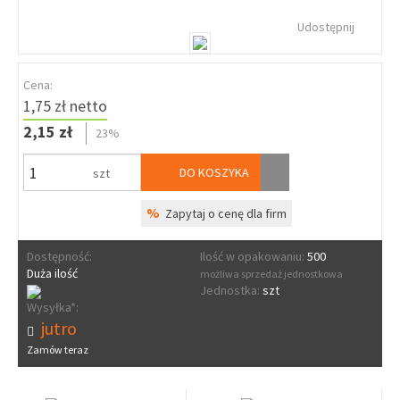
Udostępnij
Cena:
1,75 zł netto
2,15 zł
23%
DO KOSZYKA
szt
%
Zapytaj o cenę dla firm
Dostępność:
Ilość w opakowaniu:
500
Duża ilość
możliwa sprzedaż jednostkowa
Jednostka:
szt
Wysyłka*:
jutro
Zamów teraz