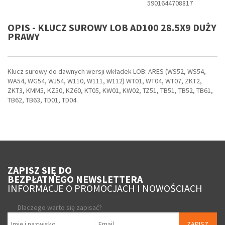
5901644708817
OPIS - KLUCZ SUROWY LOB AD100 28.5X9 DUŻY
PRAWY
Klucz surowy do dawnych wersji wkładek LOB: ARES (WS52, WS54,
WA54, WG54, WJ54, W110, W111, W112) WT01, WT04, WT07, ZKT2,
ZKT3, KMM5, KZ50, KZ60, KT05, KW01, KW02, TZ51, TB51, TB52, TB61,
TB62, TB63, TD01, TD04.
ZAPISZ SIĘ DO
BEZPŁATNEGO NEWSLETTERA
INFORMACJE O PROMOCJACH I NOWOŚCIACH
Dlaczego warto się zapisać?
ZAPISZ