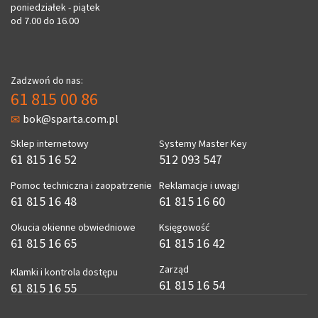
poniedziałek - piątek
od 7.00 do 16.00
Zadzwoń do nas:
61 815 00 86
bok@sparta.com.pl
Sklep internetowy
Systemy Master Key
61 815 16 52
512 093 547
Pomoc techniczna i zaopatrzenie
Reklamacje i uwagi
61 815 16 48
61 815 16 60
Okucia okienne obwiedniowe
Księgowość
61 815 16 65
61 815 16 42
Zarząd
Klamki i kontrola dostępu
61 815 16 54
61 815 16 55