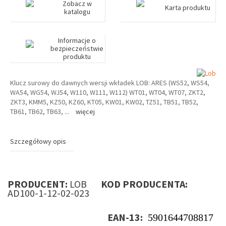
Zobacz w
Karta produktu
katalogu
Informacje o
bezpieczeństwie
produktu
Klucz surowy do dawnych wersji wkładek LOB: ARES (WS52, WS54,
WA54, WG54, WJ54, W110, W111, W112) WT01, WT04, WT07, ZKT2,
ZKT3, KMM5, KZ50, KZ60, KT05, KW01, KW02, TZ51, TB51, TB52,
TB61, TB62, TB63,
...
więcej
Szczegółowy opis
PRODUCENT:
LOB
KOD PRODUCENTA:
AD100-1-12-02-023
EAN-13:
5901644708817