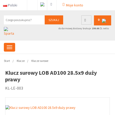
Polski
Moje konto
0
SZUKAJ
do darmowej dostawy brakuje:
299.00
ZŁ netto
Start
Klucze
Klucze surowe
Klucz surowy LOB AD100 28.5x9 duży
prawy
KL-LE-003