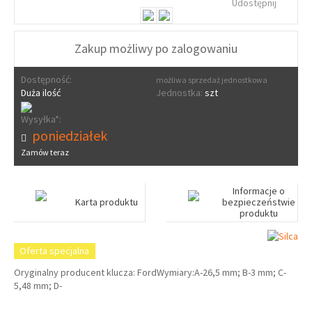
Udostępnij
Zakup możliwy po zalogowaniu
Dostępność:
możliwa sprzedaż jednostkowa
Duża ilość
Jednostka:
szt
Wysyłka*:
poniedziałek
Zamów teraz
Informacje o
Karta produktu
bezpieczeństwie
produktu
Oferta specjalna
Oryginalny producent klucza: FordWymiary:A-26,5 mm; B-3 mm; C-
5,48 mm; D-