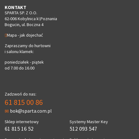
KONTAKT
SPARTA SP. Z O.O.
62-006 Kobylnica k\Poznania
Bogucin, ul. Boczna 4
Mapa - jak dojechać
Zapraszamy do hurtowni
i salonu klamek:
poniedziałek - piątek
od 7.00 do 16.00
Zadzwoń do nas:
61 815 00 86
bok@sparta.com.pl
Sklep internetowy
Systemy Master Key
61 815 16 52
512 093 547