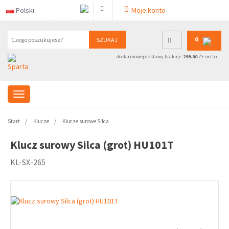
Polski
Moje konto
0
SZUKAJ
do darmowej dostawy brakuje:
299.00
ZŁ netto
Start
Klucze
Klucze surowe Silca
Klucz surowy Silca (grot) HU101T
KL-SX-265