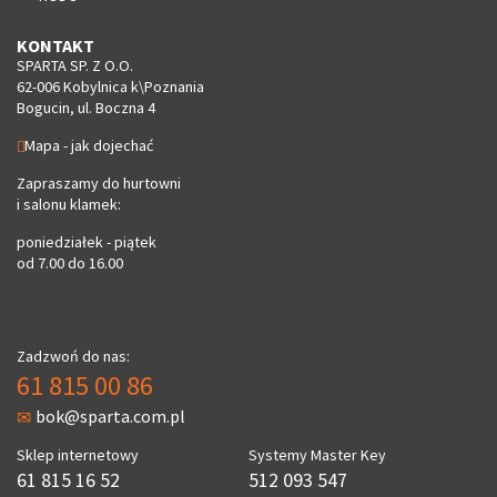
KONTAKT
SPARTA SP. Z O.O.
62-006 Kobylnica k\Poznania
Bogucin, ul. Boczna 4
Mapa - jak dojechać
Zapraszamy do hurtowni
i salonu klamek:
poniedziałek - piątek
od 7.00 do 16.00
Zadzwoń do nas:
61 815 00 86
bok@sparta.com.pl
Sklep internetowy
Systemy Master Key
61 815 16 52
512 093 547