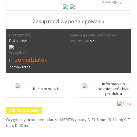
Udostępnij
Zakup możliwy po zalogowaniu
Dostępność:
możliwa sprzedaż jednostkowa
Duża ilość
Jednostka:
szt
Wysyłka*:
poniedziałek
Zamów teraz
Informacje o
Karta produktu
bezpieczeństwie
produktu
Oferta specjalna
Oryginalny producent klucza: MERITWymiary:A-21,8 mm; B-2 mm; C-7
mm; D-58 mm