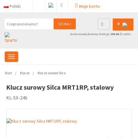
Polski
Moje konto
0
SZUKAJ
do darmowej dostawy brakuje:
299.00
ZŁ netto
Start
Klucze
Klucze surowe Silca
Klucz surowy Silca MRT1RP, stalowy
KL-SX-246