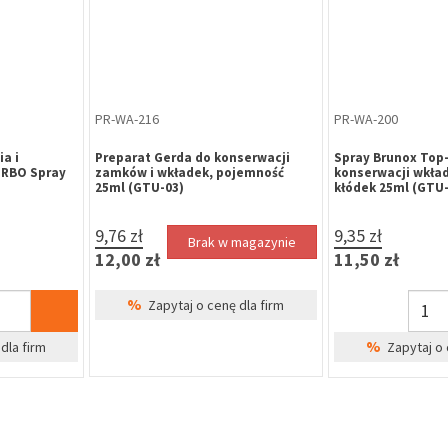
PR-WA-216
PR-WA-200
a i
Preparat Gerda do konserwacji
Spray Brunox Top-
URBO Spray
zamków i wkładek, pojemność
konserwacji wkła
25ml (GTU-03)
kłódek 25ml (GTU-
9,76 zł
9,35 zł
Brak w magazynie
12,00 zł
11,50 zł
%
Zapytaj o cenę dla firm
%
dla firm
Zapytaj o 