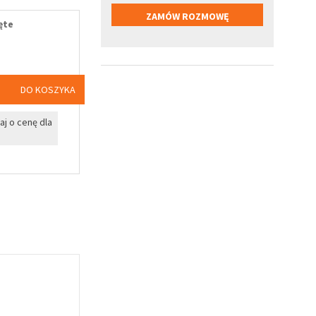
ęte
DO KOSZYKA
j o cenę dla