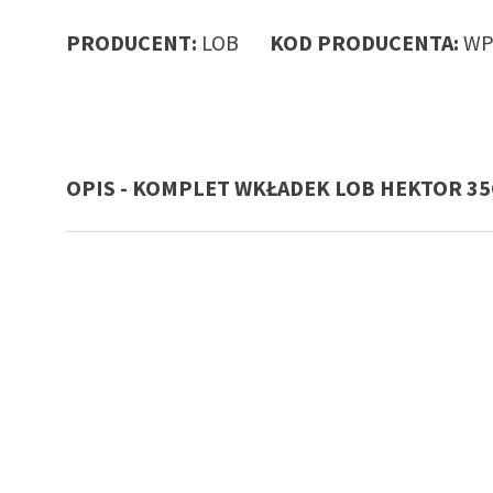
PRODUCENT:
LOB
KOD PRODUCENTA:
WP
OPIS - KOMPLET WKŁADEK LOB HEKTOR 35G/
ay do
ów,
irm