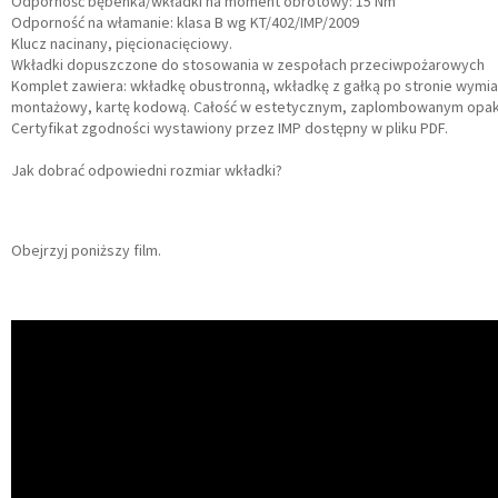
Odporność bębenka/wkładki na moment obrotowy: 15 Nm
Odporność na włamanie: klasa B wg KT/402/IMP/2009
Klucz nacinany, pięcionacięciowy.
Wkładki dopuszczone do stosowania w zespołach przeciwpożarowych
Komplet zawiera: wkładkę obustronną, wkładkę z gałką po stronie wymiar
montażowy, kartę kodową. Całość w estetycznym, zaplombowanym opak
Certyfikat zgodności wystawiony przez IMP dostępny w pliku PDF.
Jak dobrać odpowiedni rozmiar wkładki?
Obejrzyj poniższy film.