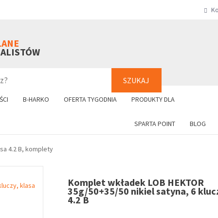
Ko
SZUKAJ
+48 61 8
LANE
NALISTÓW
SZUKAJ
ŚCI
B-HARKO
OFERTA TYGODNIA
PRODUKTY DLA
SPARTA POINT
BLOG
sa 4.2 B, komplety
Komplet wkładek LOB HEKTOR
35g/50+35/50 nikiel satyna, 6 kluc
4.2 B