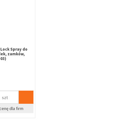
Lock Spray do
dek, zamków,
03)
szt
cenę dla firm