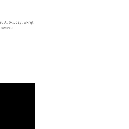
u A, 6kluczy, wkręt
owaniu.