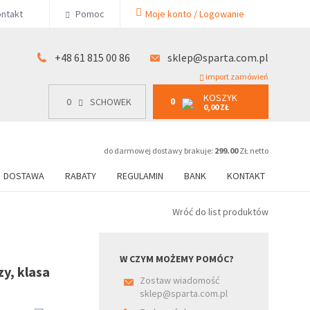
KOSZYK
ntakt
Pomoc
Moje konto / Logowanie
0
15 00 86
0
SCHOWEK
0,00 ZŁ
+48 61 815 00 86
sklep@sparta.com.pl
import zamówień
KOSZYK
0
0
SCHOWEK
0,00 ZŁ
do darmowej dostawy brakuje:
299.00
ZŁ netto
DOSTAWA
RABATY
REGULAMIN
BANK
KONTAKT
Wróć do list produktów
W CZYM MOŻEMY POMÓC?
zy, klasa
Zostaw wiadomość
sklep@sparta.com.pl