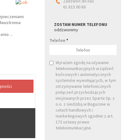
Zadzwoń do nas
61 815 00 86
zpieczeniami
 dwustronna
ZOSTAW NUMER TELEFONU
oddzwonimy
cenio
...
Telefon
*
Wyrażam zgodę na używanie
telekomunikacyjnych urządzeń
końcowych i automatycznych
systemów wywołujących, w tym
otrzymywanie telefonicznych
połączeń przychodzących
inicjowanych przez Sparta Sp. z
o.o. z siedzibą w Bogucinie w
celach handlowych i
marketingowych zgodnie z art.
172 ustawy prawo
telekomunikacyjne.