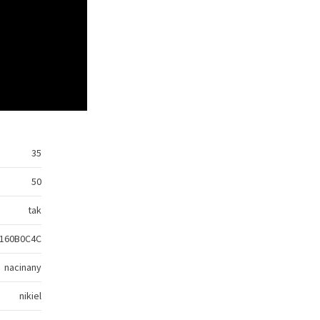
35
50
tak
160B0C4C
nacinany
nikiel