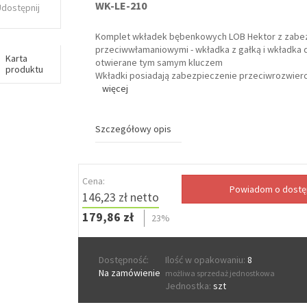
WK-LE-210
Udostępnij
Komplet wkładek bębenkowych LOB Hektor z zabe
przeciwwłamaniowymi - wkładka z gałką i wkładka
Karta
otwierane tym samym kluczem
produktu
Wkładki posiadają zabezpieczenie przeciwrozwier
więcej
Szczegółowy opis
Cena:
146,23 zł netto
179,86 zł
23%
Dostępność:
Ilość w opakowaniu:
8
Na zamówienie
możliwa sprzedaż jednostkowa
Jednostka:
szt