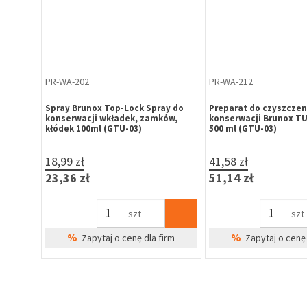
PR-WA-202
PR-WA-212
ay do
Spray Brunox Top-Lock Spray do
Preparat do czyszczeni
ów,
konserwacji wkładek, zamków,
konserwacji Brunox T
kłódek 100ml (GTU-03)
500 ml (GTU-03)
18,99 zł
41,58 zł
23,36 zł
51,14 zł
szt
szt
%
%
irm
Zapytaj o cenę dla firm
Zapytaj o cenę 