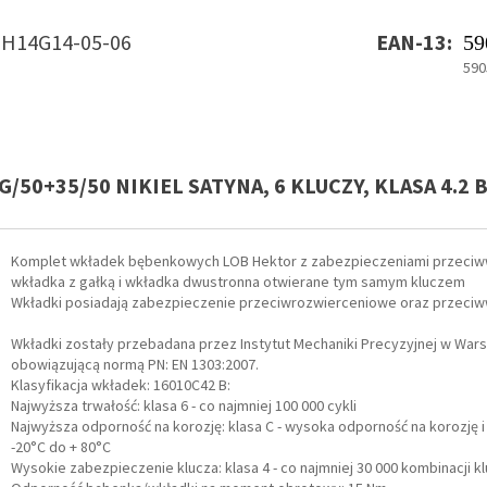
H14G14-05-06
EAN-13:
59
590
50+35/50 NIKIEL SATYNA, 6 KLUCZY, KLASA 4.2 
Komplet wkładek bębenkowych LOB Hektor z zabezpieczeniami przeciw
wkładka z gałką i wkładka dwustronna otwierane tym samym kluczem
Wkładki posiadają zabezpieczenie przeciwrozwierceniowe oraz przeciw
Wkładki zostały przebadana przez Instytut Mechaniki Precyzyjnej w War
obowiązującą normą PN: EN 1303:2007.
Klasyfikacja wkładek: 16010C42 B:
Najwyższa trwałość: klasa 6 - co najmniej 100 000 cykli
Najwyższa odporność na korozję: klasa C - wysoka odporność na korozję 
-20°C do + 80°C
Wysokie zabezpieczenie klucza: klasa 4 - co najmniej 30 000 kombinacji k