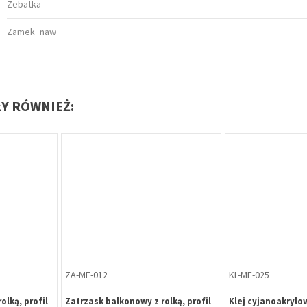
Zebatka
Zamek_naw
ŁY RÓWNIEŻ:
ZA-ME-012
KL-ME-025
olką, profil
Zatrzask balkonowy z rolką, profil
Klej cyjanoakrylo