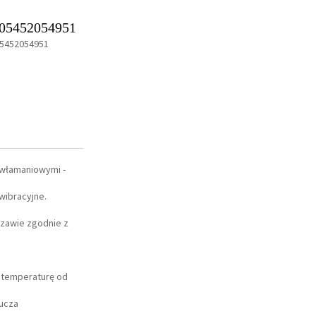
05452054951
5452054951
B
włamaniowymi -
wibracyjne.
szawie zgodnie z
i temperaturę od
lucza