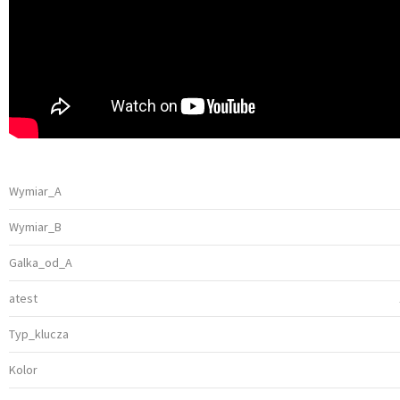
Wymiar_A
Wymiar_B
Galka_od_A
atest
Typ_klucza
Kolor