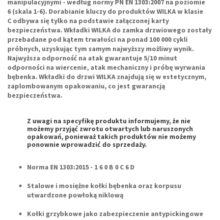
manipulacyjnymi - według normy PN EN 1303:2007 na poziomie
6 (skala 1-6). Dorabianie kluczy do produktów WILKA w klasie
C odbywa się tylko na podstawie załączonej karty
bezpieczeństwa.
Wkładki WILKA
do zamka drzwiowego zostały
przebadane pod kątem trwałości na ponad 100 000 cykli
próbnych, uzyskując tym samym najwyższy możliwy wynik.
Najwyższa odporność na atak gwarantuje 5/10 minut
odporności na wiercenie, atak mechaniczny i próbę wyrwania
bębenka. Wkładki do drzwi WILKA znajdują się w estetycznym,
zaplombowanym opakowaniu, co jest gwarancją
bezpieczeństwa.
Z uwagi na specyfikę produktu informujemy, że
nie
możemy przyjąć zwrotu otwartych lub naruszonych
opakowań
, ponieważ takich produktów nie możemy
ponownie wprowadzić do sprzedaży.
Norma EN 1303:2015 -
1 6 0 B 0 C 6 D
Stalowe i mosiężne kołki bębenka oraz korpusu
utwardzone powłoką niklową
Kołki grzybkowe jako zabezpieczenie antypickingowe