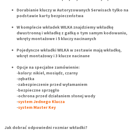
Dorabianie kluczy w Autoryzowanych Serwisach tylko na
podstawie karty bezpieczeństwa
W komplecie wkładek WILKA znajdziemy wkładkę
dwustronną i wkładkę z gałką o tym samym kodowaniu,
wkręty montażowe i 5 kluczy nacinanych
Pojedyncze wkładki WILKA w zestawie mają wkładkę,
wkręt montażowy i 3 klucze nacinane
Opcje na specjalne zamówienie:
-kolory: nikiel, mosiądz, czarny
-zębatka
-zabezpieczenie przed wyłamaniem
-bezpieczne sprzęgło
-ochrona przed działaniem słonej wody
-
system Jednego Klucza
-
system Master Key
Jak dobrać odpowiedni rozmiar wkładki?