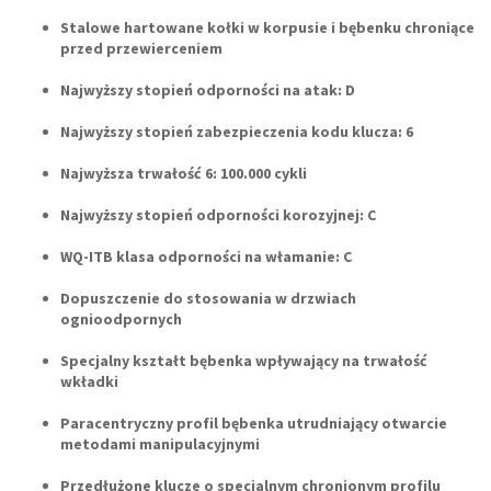
Stalowe hartowane kołki w korpusie i bębenku chroniące
przed przewierceniem
Najwyższy stopień odporności na atak: D
Najwyższy stopień zabezpieczenia kodu klucza: 6
Najwyższa trwałość 6: 100.000 cykli
Najwyższy stopień odporności korozyjnej: C
WQ-ITB
klasa odporności na włamanie: C
Dopuszczenie do stosowania w drzwiach
ognioodpornych
Specjalny kształt bębenka wpływający na trwałość
wkładki
Paracentryczny profil bębenka utrudniający otwarcie
metodami manipulacyjnymi
Przedłużone klucze o specjalnym chronionym profilu