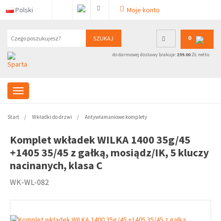
Polski
Moje konto
0
SZUKAJ
do darmowej dostawy brakuje:
299.00
ZŁ netto
Start
Wkładki do drzwi
Antywłamaniowe komplety
Komplet wkładek WILKA 1400 35g/45
+1405 35/45 z gałką, mosiądz/IK, 5 kluczy
nacinanych, klasa C
WK-WL-082