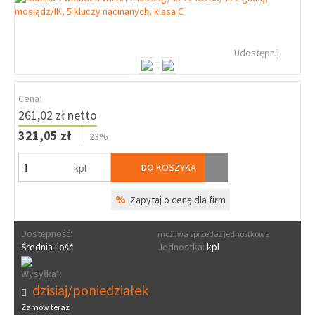
Udostępnij
Cena:
261,02 zł netto
321,05 zł
23%
DO KOSZYKA
kpl
%
Zapytaj o cenę dla firm
Dostępność:
możliwa sprzedaż jednostkowa
Średnia ilość
Jednostka:
kpl
Wysyłka*:
dzisiaj/poniedziałek
Zamów teraz