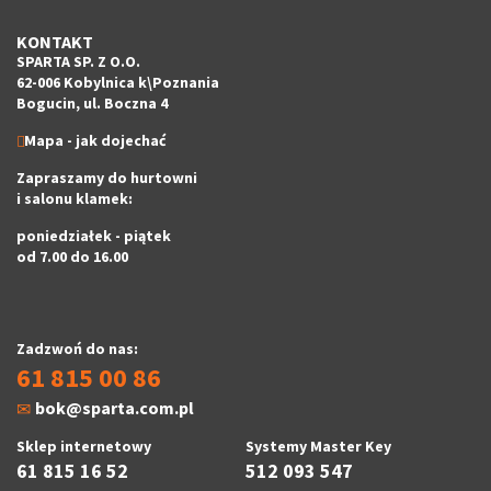
KONTAKT
SPARTA SP. Z O.O.
62-006 Kobylnica k\Poznania
Bogucin, ul. Boczna 4
Mapa - jak dojechać
Zapraszamy do hurtowni
i salonu klamek:
poniedziałek - piątek
od 7.00 do 16.00
Zadzwoń do nas:
61 815 00 86
bok@sparta.com.pl
Sklep internetowy
Systemy Master Key
61 815 16 52
512 093 547