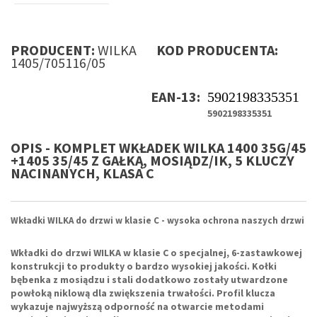
PRODUCENT:
WILKA
KOD PRODUCENTA:
1405/705116/05
EAN-13:
5902198335351
5902198335351
OPIS - KOMPLET WKŁADEK WILKA 1400 35G/45
+1405 35/45 Z GAŁKĄ, MOSIĄDZ/IK, 5 KLUCZY
NACINANYCH, KLASA C
Wkładki WILKA do drzwi w klasie C - wysoka ochrona naszych drzwi
Wkładki do drzwi WILKA w klasie C
o specjalnej, 6-zastawkowej
konstrukcji
to produkty o bardzo wysokiej jakości
. Kołki
bębenka z mosiądzu i stali dodatkowo zostały utwardzone
powłoką niklową dla zwiększenia trwałości. Profil klucza
wykazuje najwyższą odporność na otwarcie metodami