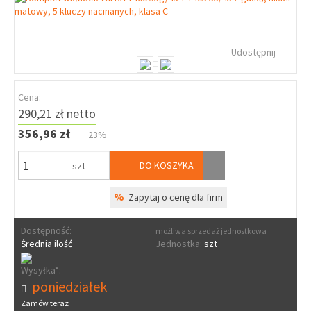
Udostępnij
Cena:
290,21 zł netto
356,96 zł
23%
DO KOSZYKA
szt
%
Zapytaj o cenę dla firm
Dostępność:
możliwa sprzedaż jednostkowa
Średnia ilość
Jednostka:
szt
Wysyłka*:
poniedziałek
Zamów teraz