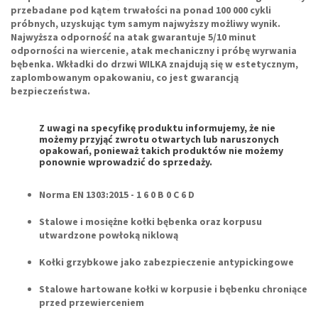
przebadane pod kątem trwałości na ponad 100 000 cykli
próbnych, uzyskując tym samym najwyższy możliwy wynik.
Najwyższa odporność na atak gwarantuje 5/10 minut
odporności na wiercenie, atak mechaniczny i próbę wyrwania
bębenka. Wkładki do drzwi WILKA znajdują się w estetycznym,
zaplombowanym opakowaniu, co jest gwarancją
bezpieczeństwa.
Z uwagi na specyfikę produktu informujemy, że
nie
możemy przyjąć zwrotu otwartych lub naruszonych
opakowań
, ponieważ takich produktów nie możemy
ponownie wprowadzić do sprzedaży.
Norma EN 1303:2015 -
1 6 0 B 0 C 6 D
Stalowe i mosiężne kołki bębenka oraz korpusu
utwardzone powłoką niklową
Kołki grzybkowe jako zabezpieczenie antypickingowe
Stalowe hartowane kołki w korpusie i bębenku chroniące
przed przewierceniem