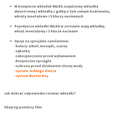
W komplecie wkładek WILKA znajdziemy wkładkę
dwustronną i wkładkę z gałką o tym samym kodowaniu,
wkręty montażowe i 5 kluczy nacinanych
Pojedyncze wkładki WILKA w zestawie mają wkładkę,
wkręt montażowy i 3 klucze nacinane
Opcje na specjalne zamówienie:
-kolory: nikiel, mosiądz, czarny
-zębatka
-zabezpieczenie przed wyłamaniem
-bezpieczne sprzęgło
-ochrona przed działaniem słonej wody
-
system Jednego Klucza
-
system Master Key
Jak dobrać odpowiedni rozmiar wkładki?
Obejrzyj poniższy film.