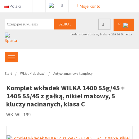
Polski
Moje konto
0
SZUKAJ
do darmowej dostawy brakuje:
299.00
ZŁ netto
Start
Wkładki do drzwi
Antywłamaniowe komplety
Komplet wkładek WILKA 1400 55g/45 +
1405 55/45 z gałką, nikiel matowy, 5
kluczy nacinanych, klasa C
WK-WL-199