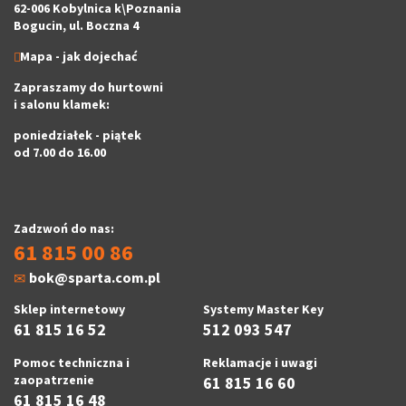
62-006 Kobylnica k\Poznania
Bogucin, ul. Boczna 4
Mapa - jak dojechać
Zapraszamy do hurtowni
i salonu klamek:
poniedziałek - piątek
od 7.00 do 16.00
Zadzwoń do nas:
61 815 00 86
bok@sparta.com.pl
Sklep internetowy
Systemy Master Key
61 815 16 52
512 093 547
Pomoc techniczna i
Reklamacje i uwagi
zaopatrzenie
61 815 16 60
61 815 16 48