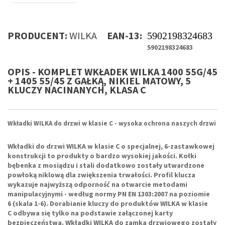
PRODUCENT:
WILKA
EAN-13:
5902198324683
5902198324683
OPIS - KOMPLET WKŁADEK WILKA 1400 55G/45
+ 1405 55/45 Z GAŁKĄ, NIKIEL MATOWY, 5
KLUCZY NACINANYCH, KLASA C
Wkładki WILKA do drzwi w klasie C - wysoka ochrona naszych drzwi
Wkładki do drzwi WILKA w klasie C
o specjalnej, 6-zastawkowej
konstrukcji
to produkty o bardzo wysokiej jakości
. Kołki
bębenka z mosiądzu i stali dodatkowo zostały utwardzone
powłoką niklową dla zwiększenia trwałości. Profil klucza
wykazuje najwyższą odporność na otwarcie metodami
manipulacyjnymi - według normy PN EN 1303:2007 na poziomie
6 (skala 1-6). Dorabianie kluczy do produktów WILKA w klasie
C odbywa się tylko na podstawie załączonej karty
bezpieczeństwa.
Wkładki WILKA
do zamka drzwiowego zostały