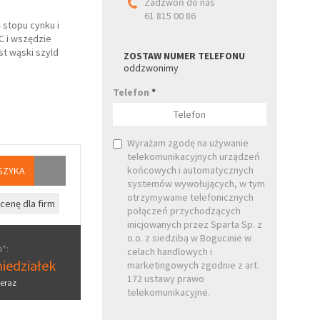
Zadzwoń do nas
61 815 00 86
stopu cynku i
C i wszędzie
st wąski szyld
ZOSTAW NUMER TELEFONU
oddzwonimy
Telefon
*
Wyrażam zgodę na używanie
telekomunikacyjnych urządzeń
końcowych i automatycznych
SZYKA
systemów wywołujących, w tym
otrzymywanie telefonicznych
cenę dla firm
połączeń przychodzących
inicjowanych przez Sparta Sp. z
o.o. z siedzibą w Bogucinie w
*:
celach handlowych i
iedziałek
marketingowych zgodnie z art.
172 ustawy prawo
eraz
telekomunikacyjne.