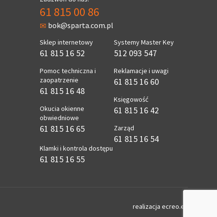
61 815 00 86
bok@sparta.com.pl
Sklep internetowy
Systemy Master Key
61 815 16 52
512 093 547
Pomoc techniczna i
Reklamacje i uwagi
zaopatrzenie
61 815 16 60
61 815 16 48
Księgowość
Okucia okienne
61 815 16 42
obwiedniowe
61 815 16 65
Zarząd
61 815 16 54
Klamki i kontrola dostępu
61 815 16 55
realizacja
ecreo.eu