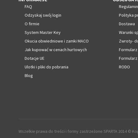
FAQ
Regulamin
Odzyskaj swój login
Polityka p
O firmie
Dostawa
System Master Key
Warunki s
Okucia obwiedniowe i zamki MACO
Zwroty- d
Jak kupować w cenach hurtowych
Formularz
Dotacje UE
Formularz
Ulotki i pliki do pobrania
RODO
Blog
Wszelkie prawa do treści i formy zastrzeżone SPARTA 2014 © Kop