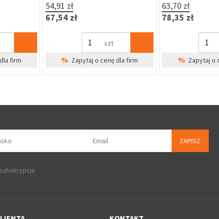
31,02 zł
22,96 zł
38,15 zł
28,24 zł
magazynie
szt
dla firm
%
%
Zapytaj o cenę dla firm
Zapytaj o 
ZAPISZ
 subskrypcję
LIENTA
KONTAKT