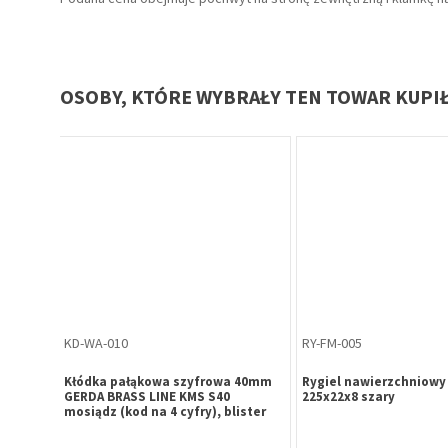
OSOBY, KTÓRE WYBRAŁY TEN TOWAR KUPI
KL-CH-271
ZP-CZ-972
IM 3715
Pochwyt-klamka drzwiowa FAM
Zamek główny naprawc
14307 92/204/32 czarny prawa (3
zamka wielopunktowe
śruby)
Metalplast-Częstocho
ocynk biały uniwersal