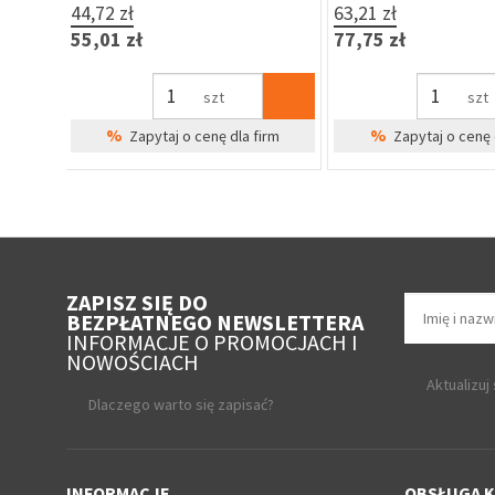
75,96 zł
170,02 zł
Brak w magazynie
93,43 zł
209,12 zł
%
Zapytaj o cenę dla firm
Brak w 
%
Zapytaj o cenę 
irm
ZAPISZ SIĘ DO
BEZPŁATNEGO NEWSLETTERA
INFORMACJE O PROMOCJACH I
NOWOŚCIACH
Aktualizuj
Dlaczego warto się zapisać?
INFORMACJE
OBSŁUGA K