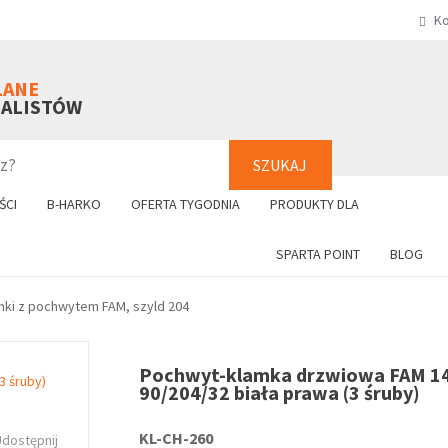
Ko
SZUKAJ
+48 61 8
LANE
NALISTÓW
SZUKAJ
ŚCI
B-HARKO
OFERTA TYGODNIA
PRODUKTY DLA
SPARTA POINT
BLOG
mki z pochwytem FAM, szyld 204
Pochwyt-klamka drzwiowa FAM 1
90/204/32 biała prawa (3 śruby)
KL-CH-260
Udostępnij