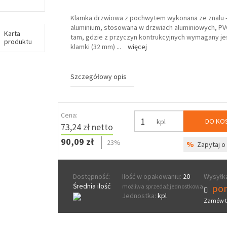
Klamka drzwiowa z pochwytem wykonana ze znalu - 
aluminium, stosowana w drzwiach aluminiowych, PV
Karta
tam, gdzie z przyczyn kontrukcyjnych wymagany je
produktu
klamki (32 mm)
...
więcej
Szczegółowy opis
Cena:
DO KO
kpl
73,24 zł netto
90,09 zł
23%
%
Zapytaj o 
Dostępność:
Ilość w opakowaniu:
20
Wysyłka
Średnia ilość
pon
możliwa sprzedaż jednostkowa
Jednostka:
kpl
Zamów t