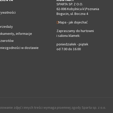
SPARTA SP. Z O.O.
62-006 Kobylnica k\Poznania
rywatności
Bogucin, ul. Boczna 4
Mapa - jak dojechać
przedaży
Zapraszamy do hurtowni
okumenty, informacje
i salonu klamek:
 zwrotów
poniedziałek - piątek
 niezgodności w dostawie
od 7.00 do 16.00
iowanie zdjęć i innych treści wymaga pisemnej zgody Sparta sp. z o.o.