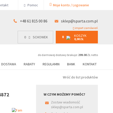
KOSZYK
ntakt
Pomoc
Moje konto / Logowanie
0
15 00 86
0
SCHOWEK
0,00 ZŁ
+48 61 815 00 86
sklep@sparta.com.pl
import zamówień
KOSZYK
0
0
SCHOWEK
0,00 ZŁ
do darmowej dostawy brakuje:
299.00
ZŁ netto
DOSTAWA
RABATY
REGULAMIN
BANK
KONTAKT
Wróć do list produktów
4872
W CZYM MOŻEMY POMÓC?
Zostaw wiadomość
sklep@sparta.com.pl