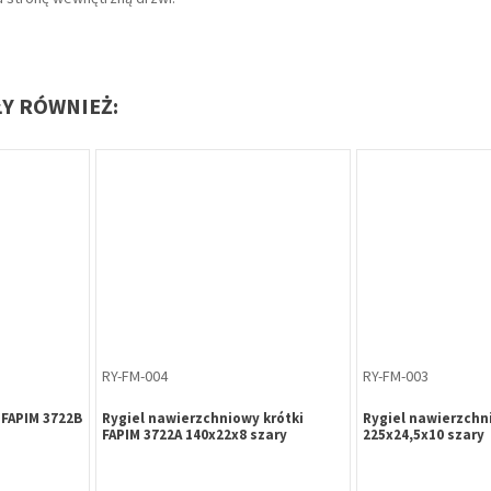
ŁY RÓWNIEŻ:
KD-HR-025
ZK-ST-052
zy 72/65 do
Kłódka B-Harko HM 60 mm
Zamek kasetkowy 
go
zatrzaskowa mosiądz
chromowany dł gw
wa bez czoła
ny