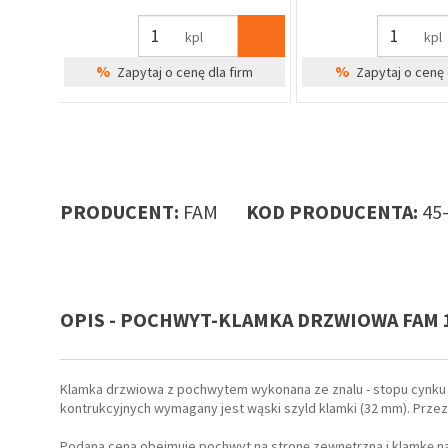
%
Zapytaj o cenę dla firm
kpl
%
irm
Zapytaj o cenę 
PRODUCENT:
FAM
KOD PRODUCENTA:
45
OPIS - POCHWYT-KLAMKA DRZWIOWA FAM 14
Klamka drzwiowa z pochwytem wykonana ze znalu - stopu cynku i
kontrukcyjnych wymagany jest wąski szyld klamki (32 mm). Prze
Podana cena obejmuje pochwyt na stronę zewnętrzną i klamkę n