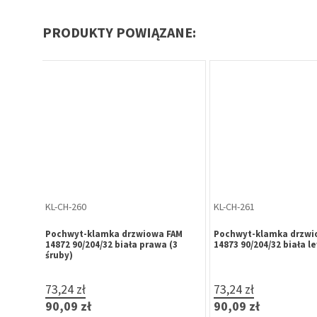
PRODUKTY POWIĄZANE:
KL-CH-119
KL-CH-116
6
Pochwyt-klamka drzwiowa FAM
Pochwyt-klamka drzw
y)
13941 92/204/32 biała prawa (3
13943 92/204/32 biała l
śruby)
73,24 zł
73,24 zł
Brak w magazynie
90,09 zł
90,09 zł