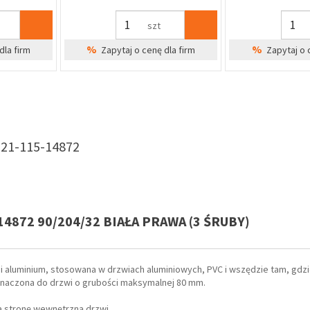
dla firm
-21-115-14872
872 90/204/32 BIAŁA PRAWA (3 ŚRUBY)
 aluminium, stosowana w drzwiach aluminiowych, PVC i wszędzie tam, gdzi
znaczona do drzwi o grubości maksymalnej 80 mm.
a stronę wewnętrzną drzwi.