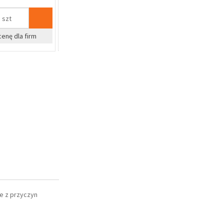
kpl
%
%
Zapytaj o cenę dla firm
Zapyta
e z przyczyn