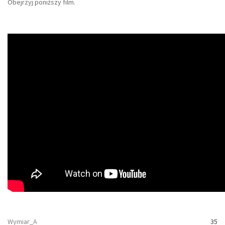
Obejrzyj poniższy film.
Wymiar_A
35