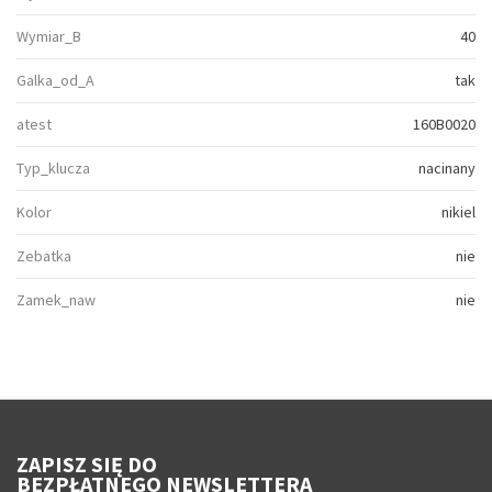
Wymiar_B
40
Galka_od_A
tak
atest
160B0020
Typ_klucza
nacinany
Kolor
nikiel
Zebatka
nie
Zamek_naw
nie
ZAPISZ SIĘ DO
BEZPŁATNEGO NEWSLETTERA