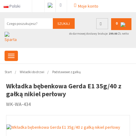
Polski
Moje konto
0
SZUKAJ
do darmowej dostawy brakuje:
299.00
ZŁ netto
Start
Wkładki do drzwi
Podstawowe z gałką
Wkładka bębenkowa Gerda E1 35g/40 z
gałką nikiel perłowy
WK-WA-434