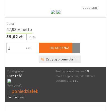
Udostępnij
Cena:
47,98 zł netto
59,02 zł
23%
DO KOSZYKA
szt
%
Zapytaj o cenę dla firm
Dostępność:
Ilość w opakowaniu:
10
Duża ilość
możliwa sprzedaż jednostkowa
Jednostka:
szt
Wysyłka*:
poniedziałek
Zamów teraz