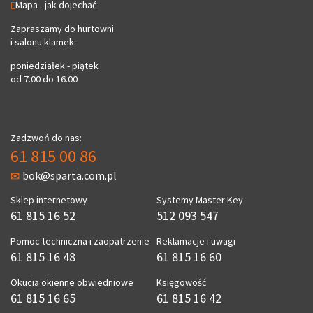
Mapa - jak dojechać
Zapraszamy do hurtowni
i salonu klamek:
poniedziałek - piątek
od 7.00 do 16.00
Zadzwoń do nas:
61 815 00 86
bok@sparta.com.pl
Sklep internetowy
Systemy Master Key
61 815 16 52
512 093 547
Pomoc techniczna i zaopatrzenie
Reklamacje i uwagi
61 815 16 48
61 815 16 60
Okucia okienne obwiedniowe
Księgowość
61 815 16 65
61 815 16 42