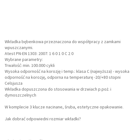
Wkładka bębenkowa przeznaczona do współpracy z zamkami
wpuszczanymi.
Atest PN-EN 1303: 2007: 1 6 0 1 0 C 2 0
Wybrane parametry:
Trwałość: min. 100.000 cykli
Wysoka odporność na korozję i temp.: klasa C (najwyższa) - wysoka
odporność na korozję, odporna na temperaturę -20/+80 stopni
Celsjusza
Wkładka dopuszczona do stosowania w drzwiach p.poż. i
dymoszczelnych
W komplecie 3 klucze nacinane, śruba, estetyczne opakowanie.
Jak dobrać odpowiedni rozmiar wkładki?