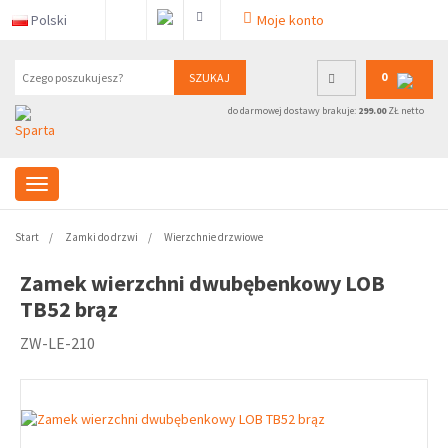
Polski
Moje konto
0
SZUKAJ
do darmowej dostawy brakuje:
299.00
ZŁ netto
Start
Zamki do drzwi
Wierzchnie drzwiowe
Zamek wierzchni dwubębenkowy LOB
TB52 brąz
ZW-LE-210