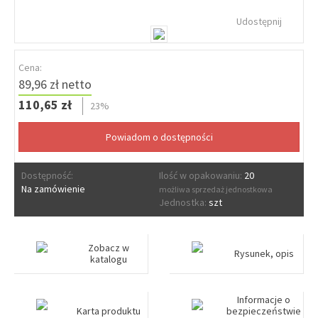
Udostępnij
Cena:
89,96 zł netto
110,65 zł
23%
Dostępność:
Ilość w opakowaniu:
20
Na zamówienie
możliwa sprzedaż jednostkowa
Jednostka:
szt
Zobacz w
Rysunek, opis
katalogu
Informacje o
Karta produktu
bezpieczeństwie