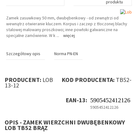
produktu
Zamek zasuwkowy 50 mm, dwubębenkowy - od zewnątrzi od
wewnątrz otwieranie kluczem. Korpus i zaczep z tłoczonej blachy
stalowej malowany proszkowo; inne powłoki galwaniczne na
specjalne zamówienie. W k
...
więcej
Szczegółowy opis
Norma PN-EN
PRODUCENT:
LOB
KOD PRODUCENTA:
TB52-
13-12
EAN-13:
5905452412126
5905452412126
OPIS - ZAMEK WIERZCHNI DWUBĘBENKOWY
LOB TB52 BRĄZ