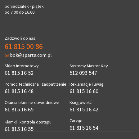
poniedziałek - piątek
od 7.00 do 16.00
Zadzwoń do nas:
61 815 00 86
bok@sparta.com.pl
Sklep internetowy
Systemy Master Key
61 815 16 52
512 093 547
Pomoc techniczna i zaopatrzenie
Reklamacje i uwagi
61 815 16 48
61 815 16 60
Okucia okienne obwiedniowe
Księgowość
61 815 16 65
61 815 16 42
Zarząd
Klamki i kontrola dostępu
61 815 16 54
61 815 16 55