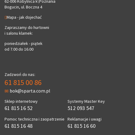
62-006 Kobylnica k\Poznania
Bogucin, ul. Boczna 4
Mapa - jak dojechać
Zapraszamy do hurtowni
i salonu klamek:
poniedziałek - piątek
od 7.00 do 16.00
Zadzwoń do nas:
61 815 00 86
bok@sparta.com.pl
Sklep internetowy
Systemy Master Key
61 815 16 52
512 093 547
Pomoc techniczna i zaopatrzenie
Reklamacje i uwagi
61 815 16 48
61 815 16 60