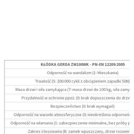
KŁÓDKA GERDA ZW100WK - PN-EN 12209:2005
Odporność na wandalizm (1: Mieszkania)
Trwałość (S: 200.000 cykli z obciążeniem zapadki 50N)
Masa drzwi i siła zamykająca (7: masa drzwi do 100 kg, siła zamyka
Przydatność w ochronie ppoż. (0: brak dopuszczenia do drzwi 
Bezpieczeństwo (0: brak wymagań)
Odporność na warunki atmosferyczne (0: nieokreślona odporność n
Odporność na włamania (1: zabezpieczenie minimalne, bez próby prz
Zakres stosowania (B: zamek wpuszczany, drzwi rozwieran