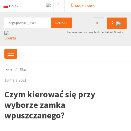
Polski
Moje konto
0
SZUKAJ
do darmowej dostawy brakuje:
299.00
ZŁ netto
Home
Blog
19 maja 2021
Czym kierować się przy
wyborze zamka
wpuszczanego?