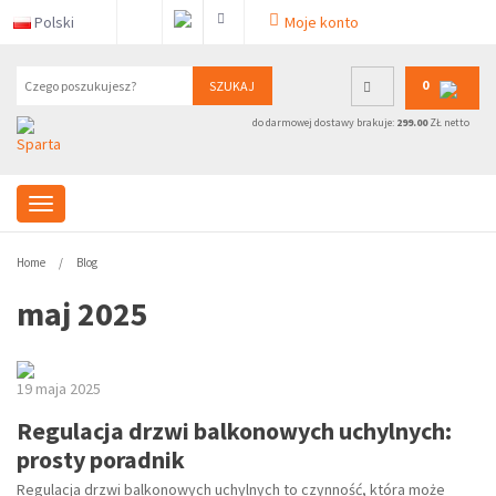
Polski
Moje konto
0
SZUKAJ
do darmowej dostawy brakuje:
299.00
ZŁ netto
Home
Blog
maj 2025
19 maja 2025
Regulacja drzwi balkonowych uchylnych:
prosty poradnik
Regulacja drzwi balkonowych uchylnych to czynność, która może