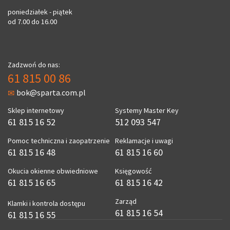
poniedziałek - piątek
od 7.00 do 16.00
Zadzwoń do nas:
61 815 00 86
bok@sparta.com.pl
Sklep internetowy
Systemy Master Key
61 815 16 52
512 093 547
Pomoc techniczna i zaopatrzenie
Reklamacje i uwagi
61 815 16 48
61 815 16 60
Okucia okienne obwiedniowe
Księgowość
61 815 16 65
61 815 16 42
Zarząd
Klamki i kontrola dostępu
61 815 16 54
61 815 16 55