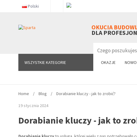
Polski
WSZYSTKIE KATEGORIE
OKUCIA BUDOW
DLA PROFESJO
WSZYSTKIE KATEGORIE
OKAZJE
NOWO
Home
Blog
Dorabianie kluczy - jak to zrobić?
19 stycznia 2024
Dorabianie kluczy - jak to zro
Dorabianie kluczy
to usługa, której wielu z nas potrzebowało c