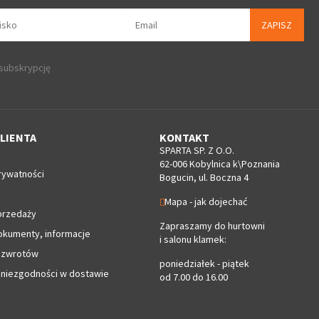
ZAPISZ
 subskrypcję
LIENTA
KONTAKT
SPARTA SP. Z O.O.
62-006 Kobylnica k\Poznania
rywatności
Bogucin, ul. Boczna 4
Mapa - jak dojechać
przedaży
Zapraszamy do hurtowni
okumenty, informacje
i salonu klamek:
 zwrotów
poniedziałek - piątek
 niezgodności w dostawie
od 7.00 do 16.00