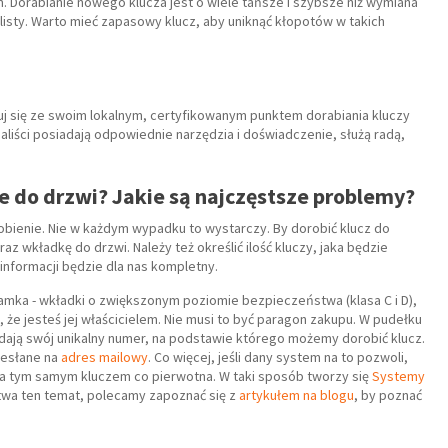
. Dorabianie nowego klucza jest o wiele tańsze i szybsze niż wymiana
isty. Warto mieć zapasowy klucz, aby uniknąć kłopotów w takich
tuj się ze swoim lokalnym, certyfikowanym punktem dorabiania kluczy
aliści posiadają odpowiednie narzędzia i doświadczenie, służą radą,
e do drzwi? Jakie są najczęstsze problemy?
orobienie. Nie w każdym wypadku to wystarczy. By dorobić klucz do
raz wkładkę do drzwi. Należy też określić ilość kluczy, jaka będzie
nformacji będzie dla nas kompletny.
zamka - wkładki o zwiększonym poziomie bezpieczeństwa (klasa C i D),
że jesteś jej właścicielem. Nie musi to być paragon zakupu. W pudełku
dają swój unikalny numer, na podstawie którego możemy dorobić klucz.
zesłane na
adres mailowy
. Co więcej, jeśli dany system na to pozwoli,
a tym samym kluczem co pierwotna. W taki sposób tworzy się
Systemy
stwa ten temat, polecamy zapoznać się z
artykułem na blogu
, by poznać