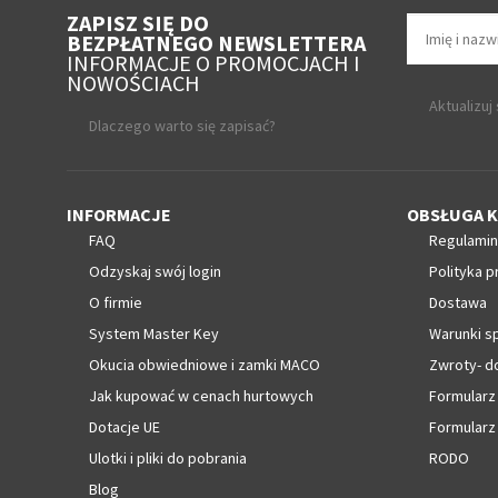
ZAPISZ SIĘ DO
BEZPŁATNEGO NEWSLETTERA
INFORMACJE O PROMOCJACH I
NOWOŚCIACH
Aktualizuj
Dlaczego warto się zapisać?
INFORMACJE
OBSŁUGA K
FAQ
Regulamin
Odzyskaj swój login
Polityka p
O firmie
Dostawa
System Master Key
Warunki s
Okucia obwiedniowe i zamki MACO
Zwroty- d
Jak kupować w cenach hurtowych
Formularz
Dotacje UE
Formularz
Ulotki i pliki do pobrania
RODO
Blog