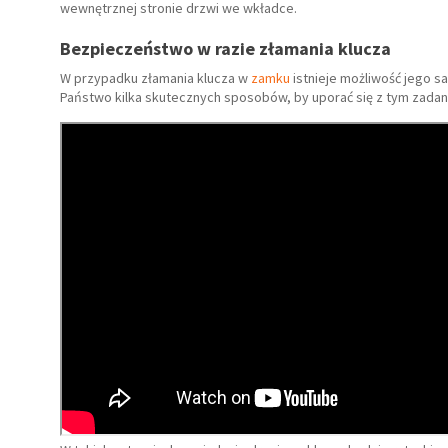
wewnętrznej stronie drzwi we wkładce.
Bezpieczeństwo w razie złamania klucza
W przypadku złamania klucza w
zamku
istnieje możliwość jego s
Państwo kilka skutecznych sposobów, by uporać się z tym zadan