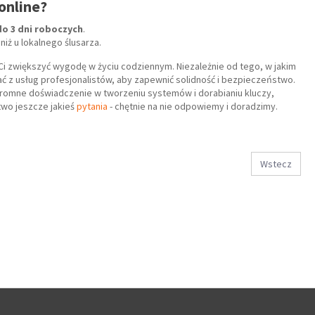
 online?
do 3 dni roboczych
.
niż u lokalnego ślusarza.
i zwiększyć wygodę w życiu codziennym. Niezależnie od tego, w jakim
ć z usług profesjonalistów, aby zapewnić solidność i bezpieczeństwo.
omne doświadczenie w tworzeniu systemów i dorabianiu kluczy,
two jeszcze jakieś
pytania
- chętnie na nie odpowiemy i doradzimy.
Wstecz