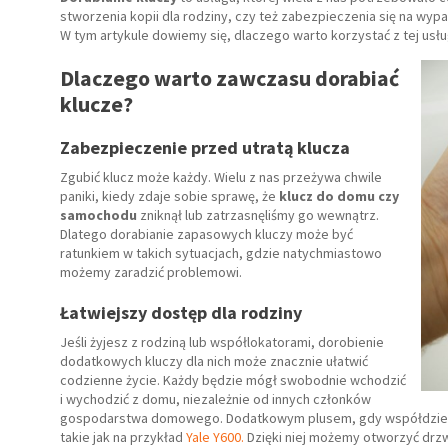
stworzenia kopii dla rodziny, czy też zabezpieczenia się na wyp
W tym artykule dowiemy się, dlaczego warto korzystać z tej usług
Dlaczego warto zawczasu dorabiać
klucze?
Zabezpieczenie przed utratą klucza
Zgubić klucz może każdy. Wielu z nas przeżywa chwile
paniki, kiedy zdaje sobie sprawę, że
klucz do domu czy
samochodu
zniknął lub zatrzasnęliśmy go wewnątrz.
Dlatego dorabianie zapasowych kluczy może być
ratunkiem w takich sytuacjach, gdzie natychmiastowo
możemy zaradzić problemowi.
Łatwiejszy dostęp dla rodziny
Jeśli żyjesz z rodziną lub współlokatorami, dorobienie
dodatkowych kluczy dla nich może znacznie ułatwić
codzienne życie. Każdy będzie mógł swobodnie wchodzić
i wychodzić z domu, niezależnie od innych członków
gospodarstwa domowego. Dodatkowym plusem, gdy współdziel
takie jak na przykład
Yale Y600.
Dzięki niej możemy otworzyć drzw