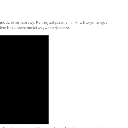
amodzielnej naprawy. Poniżej załączamy filmik, w którym znajdą
iem bez konieczności wzywania ślusarza.