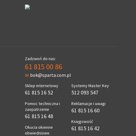
Zadzwoń do nas:
61 815 00 86
bok@sparta.com.pl
Sklep internetowy
Systemy Master Key
61 815 16 52
512 093 547
Pomoc techniczna i
Reklamacje i uwagi
zaopatrzenie
61 815 16 60
61 815 16 48
Księgowość
Okucia okienne
61 815 16 42
obwiedniowe