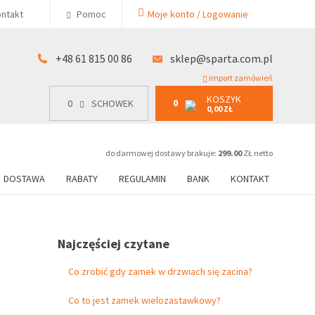
KOSZYK
ntakt
Pomoc
Moje konto / Logowanie
0
15 00 86
0
SCHOWEK
0,00 ZŁ
+48 61 815 00 86
sklep@sparta.com.pl
import zamówień
KOSZYK
0
0
SCHOWEK
0,00 ZŁ
do darmowej dostawy brakuje:
299.00
ZŁ netto
DOSTAWA
RABATY
REGULAMIN
BANK
KONTAKT
Najczęściej czytane
Co zrobić gdy zamek w drzwiach się zacina?
Co to jest zamek wielozastawkowy?