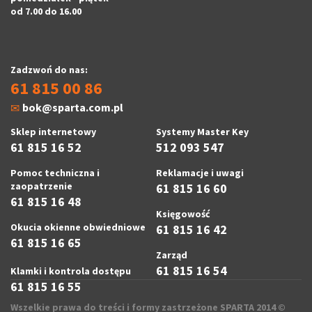
od 7.00 do 16.00
Zadzwoń do nas:
61 815 00 86
bok@sparta.com.pl
Sklep internetowy
Systemy Master Key
61 815 16 52
512 093 547
Pomoc techniczna i
Reklamacje i uwagi
zaopatrzenie
61 815 16 60
61 815 16 48
Księgowość
Okucia okienne obwiedniowe
61 815 16 42
61 815 16 65
Zarząd
61 815 16 54
Klamki i kontrola dostępu
61 815 16 55
Wszelkie prawa do treści i formy zastrzeżone SPARTA 2014 ©