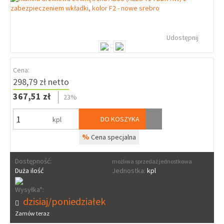
Udostępnij
Cena:
298,79 zł netto
367,51 zł
23%
DO KOSZYKA
kpl
%
Cena specjalna
Dostępność:
możliwa sprzedaż jednostkowa
Duża ilość
Jednostka:
kpl
Wysyłka*:
dzisiaj/poniedziałek
Zamów teraz