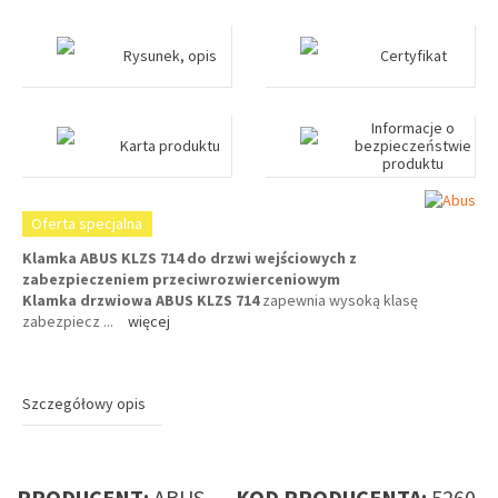
Rysunek, opis
Certyfikat
Informacje o
Karta produktu
bezpieczeństwie
produktu
Oferta specjalna
Klamka ABUS KLZS
714
do drzwi wejściowych z
zabezpieczeniem przeciwrozwierceniowym
Klamka drzwiowa ABUS KLZS 714
zapewnia wysoką klasę
zabezpiecz
...
więcej
Szczegółowy opis
PRODUCENT:
ABUS
KOD PRODUCENTA:
5260