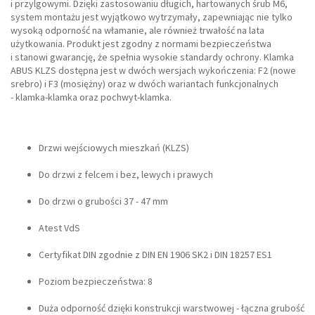
i przylgowymi. Dzięki zastosowaniu długich, hartowanych śrub M6,
system montażu jest wyjątkowo wytrzymały, zapewniając nie tylko
wysoką odporność na włamanie, ale również trwałość na lata
użytkowania. Produkt jest zgodny z normami bezpieczeństwa
i stanowi gwarancję, że spełnia wysokie standardy ochrony. Klamka
ABUS KLZS dostępna jest w dwóch wersjach wykończenia: F2 (nowe
srebro) i F3 (mosiężny) oraz w dwóch wariantach funkcjonalnych
- klamka-klamka oraz pochwyt-klamka.
Drzwi wejściowych mieszkań (KLZS)
Do drzwi z felcem i bez, lewych i prawych
Do drzwi o grubości 37 - 47 mm
Atest VdS
Certyfikat DIN zgodnie z DIN EN 1906 SK2 i DIN 18257 ES1
Poziom bezpieczeństwa: 8
Duża odporność dzięki konstrukcji warstwowej - łączna grubość