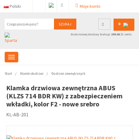
Polski
Moje konto
0
SZUKAJ
do darmowej dostawy brakuje:
299.00
ZŁ netto
Start
Klamki do drzwi
Do drzwi zewnętrznych
Klamka drzwiowa zewnętrzna ABUS
(KLZS 714 BDR KW) z zabezpieczeniem
wkładki, kolor F2 - nowe srebro
KL-AB-201