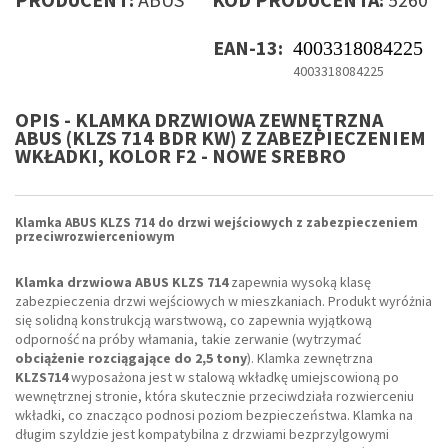
EAN-13:
4003318084225
4003318084225
OPIS - KLAMKA DRZWIOWA ZEWNĘTRZNA
ABUS (KLZS 714 BDR KW) Z ZABEZPIECZENIEM
WKŁADKI, KOLOR F2 - NOWE SREBRO
Klamka ABUS KLZS
714
do drzwi wejściowych z zabezpieczeniem
przeciwrozwierceniowym
Klamka drzwiowa ABUS KLZS 714
zapewnia wysoką klasę
zabezpieczenia drzwi wejściowych w mieszkaniach. Produkt wyróżnia
się solidną konstrukcją warstwową, co zapewnia wyjątkową
odporność na próby włamania, takie zerwanie (wytrzymać
obciążenie rozciągające do 2,5 tony
). Klamka zewnętrzna
KLZS714
wyposażona jest w stalową wkładkę umiejscowioną po
wewnętrznej stronie, która skutecznie przeciwdziała rozwierceniu
wkładki, co znacząco podnosi poziom bezpieczeństwa. Klamka na
długim szyldzie jest kompatybilna z drzwiami bezprzylgowymi