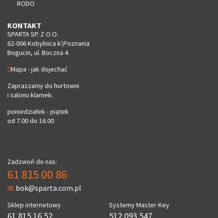
RODO
KONTAKT
SPARTA SP. Z O.O.
62-006 Kobylnica k\Poznania
Bogucin, ul. Boczna 4
Mapa - jak dojechać
Zapraszamy do hurtowni
i salonu klamek:
poniedziałek - piątek
od 7.00 do 16.00
Zadzwoń do nas:
61 815 00 86
bok@sparta.com.pl
Sklep internetowy
Systemy Master Key
61 815 16 52
512 093 547