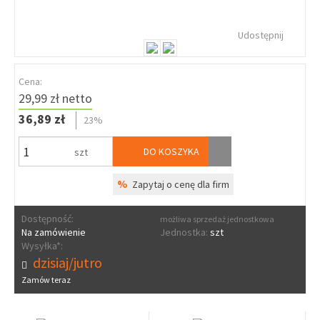
Udostępnij
Cena:
29,99 zł netto
36,89 zł
23%
DO KOSZYKA
szt
%
Zapytaj o cenę dla firm
Dostępność:
możliwa sprzedaż jednostkowa
Na zamówienie
Jednostka:
szt
Wysyłka*:
dzisiaj/jutro
Zamów teraz