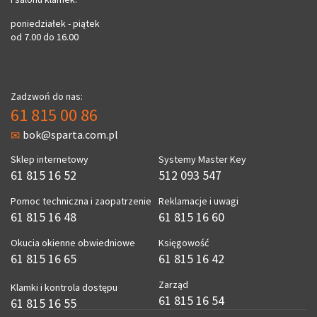
poniedziałek - piątek
od 7.00 do 16.00
Zadzwoń do nas:
61 815 00 86
bok@sparta.com.pl
Sklep internetowy
Systemy Master Key
61 815 16 52
512 093 547
Pomoc techniczna i zaopatrzenie
Reklamacje i uwagi
61 815 16 48
61 815 16 60
Okucia okienne obwiedniowe
Księgowość
61 815 16 65
61 815 16 42
Zarząd
Klamki i kontrola dostępu
61 815 16 54
61 815 16 55