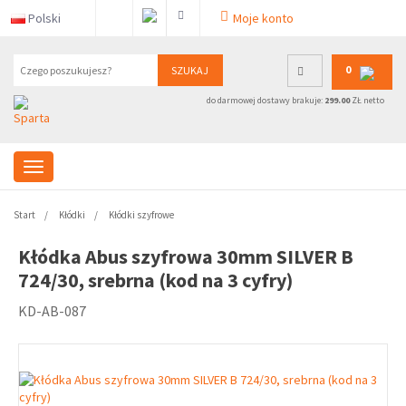
Polski
Moje konto
0
SZUKAJ
do darmowej dostawy brakuje:
299.00
ZŁ netto
Start
Kłódki
Kłódki szyfrowe
Kłódka Abus szyfrowa 30mm SILVER B
724/30, srebrna (kod na 3 cyfry)
KD-AB-087