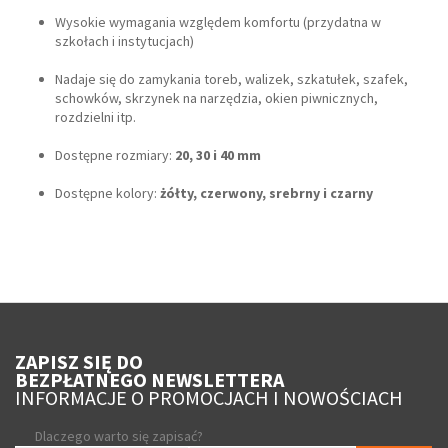
Wysokie wymagania względem komfortu (przydatna w
szkołach i instytucjach)
Nadaje się do zamykania toreb, walizek, szkatułek, szafek,
schowków, skrzynek na narzędzia, okien piwnicznych,
rozdzielni itp.
Dostępne rozmiary:
20, 30 i 40 mm
Dostępne kolory:
żółty, czerwony, srebrny i czarny
ZAPISZ SIĘ DO
BEZPŁATNEGO NEWSLETTERA
INFORMACJE O PROMOCJACH I NOWOŚCIACH
Dlaczego warto się zapisać?