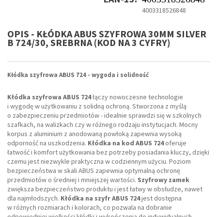
4003318526848
OPIS - KŁÓDKA ABUS SZYFROWA 30MM SILVER
B 724/30, SREBRNA (KOD NA 3 CYFRY)
Kłódka szyfrowa ABUS 724 - wygoda i solidność
Kłódka szyfrowa ABUS 724
łączy nowoczesne technologie
i wygodę w użytkowaniu z solidną ochroną. Stworzona z myślą
o zabezpieczeniu przedmiotów - idealnie sprawdzi się w szkolnych
szafkach, na walizkach czy w różnego rodzaju instytucjach. Mocny
korpus z aluminium z anodowaną powłoką zapewnia wysoką
odporność na uszkodzenia.
Kłódka na kod ABUS 724
oferuje
łatwość i komfort użytkowania bez potrzeby posiadania kluczy, dzięki
czemu jest niezwykle praktyczna w codziennym użyciu. Poziom
bezpieczeństwa w skali ABUS zapewnia optymalną ochronę
przedmiotów o średniej i mniejszej wartości.
Szyfrowy zamek
zwiększa bezpieczeństwo produktu i jest łatwy w obsłudze, nawet
dla najmłodszych.
Kłódka na szyfr ABUS 724
jest dostępna
w różnych rozmiarach i kolorach, co pozwala na dobranie
odpowiedniej wielkości kłódki i wykończenia do indywidualnych