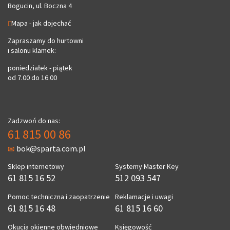
Bogucin, ul. Boczna 4
Mapa - jak dojechać
Zapraszamy do hurtowni
i salonu klamek:
poniedziałek - piątek
od 7.00 do 16.00
Zadzwoń do nas:
61 815 00 86
bok@sparta.com.pl
Sklep internetowy
Systemy Master Key
61 815 16 52
512 093 547
Pomoc techniczna i zaopatrzenie
Reklamacje i uwagi
61 815 16 48
61 815 16 60
Okucia okienne obwiedniowe
Księgowość