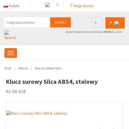
Polski
Moje konto
0
SZUKAJ
do darmowej dostawy brakuje:
299.00
ZŁ netto
Start
Klucze
Klucze surowe Silca
Klucz surowy Silca AB54, stalowy
KL-SX-018