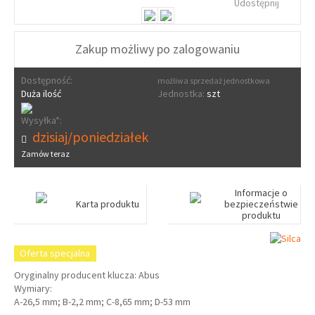
Udostępnij
Zakup możliwy po zalogowaniu
Dostępność:
możliwa sprzedaż jednostkowa
Duża ilość
Jednostka:
szt
Wysyłka*:
dzisiaj/poniedziałek
Zamów teraz
Informacje o
Karta produktu
bezpieczeństwie
produktu
Oferta specjalna
Oryginalny producent klucza: Abus
Wymiary:
A-26,5 mm; B-2,2 mm; C-8,65 mm; D-53 mm