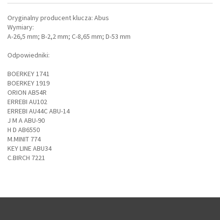
Oryginalny producent klucza: Abus
Wymiary:
A-26,5 mm; B-2,2 mm; C-8,65 mm; D-53 mm
Odpowiedniki:
BOERKEY 1741
BOERKEY 1919
ORION AB54R
ERREBI AU102
ERREBI AU44C ABU-14
J M A ABU-90
H D AB6550
M.MINIT 774
KEY LINE ABU34
C.BIRCH 7221