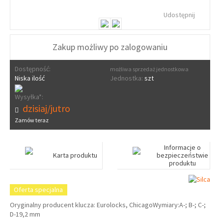
Udostępnij
Zakup możliwy po zalogowaniu
Dostępność:
możliwa sprzedaż jednostkowa
Niska ilość
Jednostka:
szt
Wysyłka*:
dzisiaj/jutro
Zamów teraz
Informacje o
Karta produktu
bezpieczeństwie
produktu
Oferta specjalna
Oryginalny producent klucza: Eurolocks, ChicagoWymiary:A-; B-; C-;
D-19,2 mm