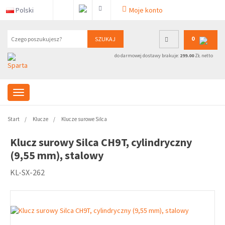
Polski
Moje konto
0
SZUKAJ
do darmowej dostawy brakuje:
299.00
ZŁ netto
Start
Klucze
Klucze surowe Silca
Klucz surowy Silca CH9T, cylindryczny
(9,55 mm), stalowy
KL-SX-262