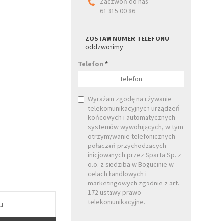
Zadzwoń do nas
61 815 00 86
ZOSTAW NUMER TELEFONU
oddzwonimy
Telefon
*
Wyrażam zgodę na używanie
telekomunikacyjnych urządzeń
końcowych i automatycznych
systemów wywołujących, w tym
otrzymywanie telefonicznych
połączeń przychodzących
inicjowanych przez Sparta Sp. z
o.o. z siedzibą w Bogucinie w
celach handlowych i
marketingowych zgodnie z art.
172 ustawy prawo
telekomunikacyjne.
u