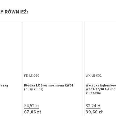
ŁY RÓWNIEŻ:
WK-LE-056
ZW-SZ-002
OB ARES
Wkładka bębenkowa LOB HEKTOR
Zamek wierzchni 
WP100 30/35 nikiel, klasa 4.2 B,
95 mm, brązowy, 3
BLISTER
54,63 zł
49,46 zł
67,19 zł
60,84 zł