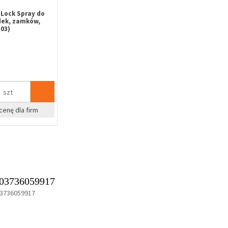
Lock Spray do
dek, zamków,
03)
szt
cenę dla firm
03736059917
3736059917