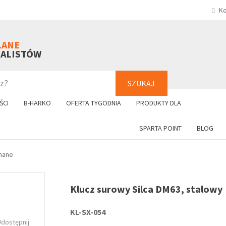
Ko
SZUKAJ
+48 61 8
LANE
NALISTÓW
SZUKAJ
ŚCI
B-HARKO
OFERTA TYGODNIA
PRODUKTY DLA
SPARTA POINT
BLOG
nane
Klucz surowy Silca DM63, stalowy
KL-SX-054
Udostępnij