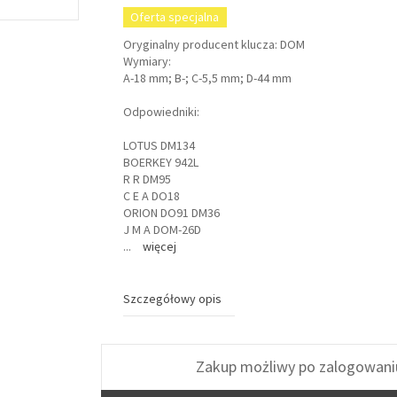
Oferta specjalna
Oryginalny producent klucza: DOM
Wymiary:
A-18 mm; B-; C-5,5 mm; D-44 mm
Odpowiedniki:
LOTUS DM134
BOERKEY 942L
R R DM95
C E A DO18
ORION DO91 DM36
J M A DOM-26D
...
więcej
Szczegółowy opis
Zakup możliwy po zalogowani