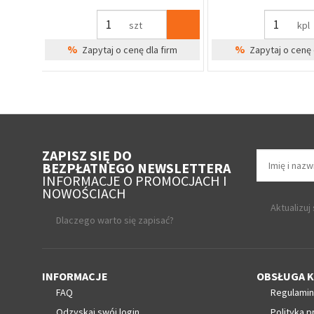
szt
szt
%
%
irm
Zapytaj o cenę dla firm
Zapytaj o cenę 
ZAPISZ SIĘ DO
BEZPŁATNEGO NEWSLETTERA
INFORMACJE O PROMOCJACH I
NOWOŚCIACH
Aktualizuj
Dlaczego warto się zapisać?
INFORMACJE
OBSŁUGA K
FAQ
Regulamin
Odzyskaj swój login
Polityka p