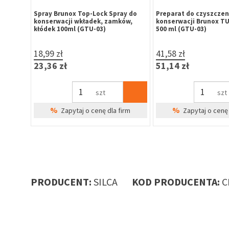
ay do
Spray Brunox Top-Lock Spray do
Preparat do czyszczeni
ów,
konserwacji wkładek, zamków,
konserwacji Brunox T
kłódek 100ml (GTU-03)
500 ml (GTU-03)
18,99 zł
41,58 zł
23,36 zł
51,14 zł
szt
szt
%
%
irm
Zapytaj o cenę dla firm
Zapytaj o cenę 
PRODUCENT:
SILCA
KOD PRODUCENTA:
C