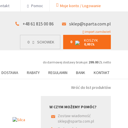
KOSZYK
ntakt
Pomoc
Moje konto / Logowanie
0
15 00 86
0
SCHOWEK
0,00 ZŁ
+48 61 815 00 86
sklep@sparta.com.pl
import zamówień
KOSZYK
0
0
SCHOWEK
0,00 ZŁ
do darmowej dostawy brakuje:
299.00
ZŁ netto
DOSTAWA
RABATY
REGULAMIN
BANK
KONTAKT
Wróć do list produktów
W CZYM MOŻEMY POMÓC?
Zostaw wiadomość
sklep@sparta.com.pl