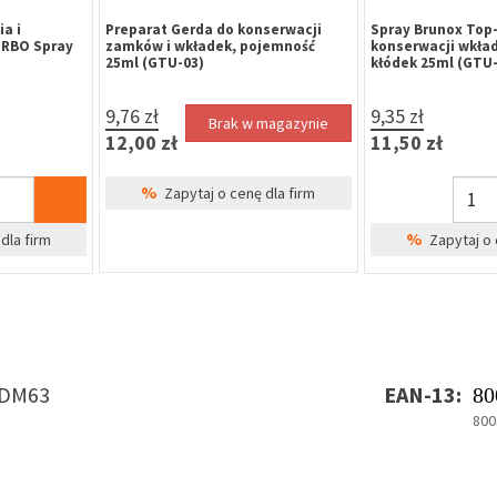
a i
Preparat Gerda do konserwacji
Spray Brunox Top-
URBO Spray
zamków i wkładek, pojemność
konserwacji wkła
25ml (GTU-03)
kłódek 25ml (GTU-
9,76 zł
9,35 zł
Brak w magazynie
12,00 zł
11,50 zł
%
Zapytaj o cenę dla firm
%
dla firm
Zapytaj o 
DM63
EAN-13:
80
800