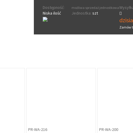
Dostępność:
Wysyłka
możliwa sprzedaż jednostkowa
Niska ilość
Jednostka:
szt
dzisi
Zamów t
PR-WA-216
PR-WA-200