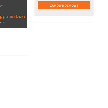
*:
aj/poniedziałek
eraz