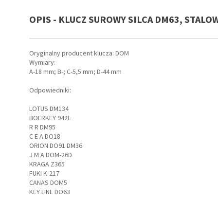
OPIS - KLUCZ SUROWY SILCA DM63, STALO
ay do
ów,
Oryginalny producent klucza: DOM
Wymiary:
A-18 mm; B-; C-5,5 mm; D-44 mm
Odpowiedniki:
LOTUS DM134
irm
BOERKEY 942L
R R DM95
C E A DO18
ORION DO91 DM36
J M A DOM-26D
KRAGA Z365
FUKI K-217
CANAS DOM5
KEY LINE DO63