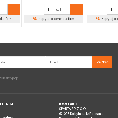
szt
%
%
dla firm
Zapytaj o cenę dla firm
Zapytaj o 
ZAPISZ
 subskrypcję
LIENTA
KONTAKT
SPARTA SP. Z O.O.
62-006 Kobylnica k\Poznania
rywatności