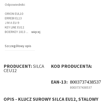
Odpowiedniki:
ORION EUL10
ERREBI EL13
J M A EU-9
KEY LINE EU12
BOERKEY 1813
...
więcej
Szczegółowy opis
PRODUCENT:
SILCA
KOD PRODUCENTA:
CEU12
EAN-13:
8003737438537
8003737438537
OPIS - KLUCZ SUROWY SILCA EU12, STALOWY