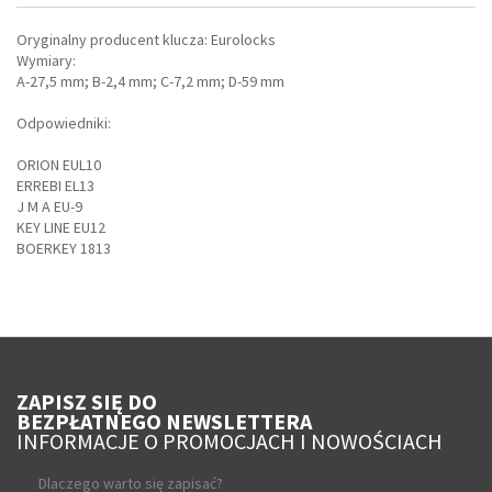
Oryginalny producent klucza: Eurolocks
Wymiary:
A-27,5 mm; B-2,4 mm; C-7,2 mm; D-59 mm
Odpowiedniki:
ORION EUL10
ERREBI EL13
J M A EU-9
KEY LINE EU12
BOERKEY 1813
ZAPISZ SIĘ DO
BEZPŁATNEGO NEWSLETTERA
INFORMACJE O PROMOCJACH I NOWOŚCIACH
Dlaczego warto się zapisać?