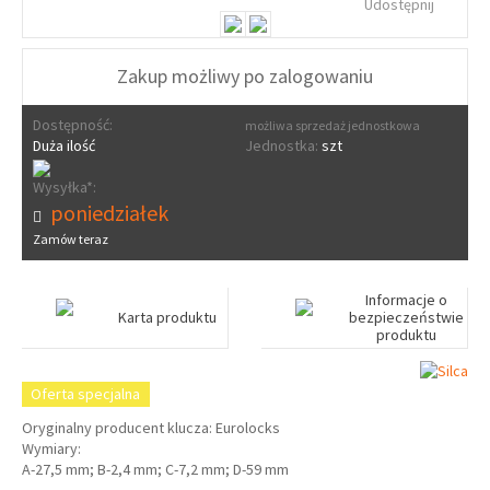
Udostępnij
Zakup możliwy po zalogowaniu
Dostępność:
możliwa sprzedaż jednostkowa
Duża ilość
Jednostka:
szt
Wysyłka*:
poniedziałek
Zamów teraz
Informacje o
Karta produktu
bezpieczeństwie
produktu
Oferta specjalna
Oryginalny producent klucza: Eurolocks
Wymiary:
A-27,5 mm; B-2,4 mm; C-7,2 mm; D-59 mm