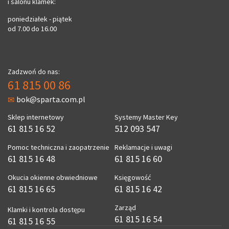
i salonu klamek:
poniedziałek - piątek
od 7.00 do 16.00
Zadzwoń do nas:
61 815 00 86
bok@sparta.com.pl
Sklep internetowy
Systemy Master Key
61 815 16 52
512 093 547
Pomoc techniczna i zaopatrzenie
Reklamacje i uwagi
61 815 16 48
61 815 16 60
Okucia okienne obwiedniowe
Księgowość
61 815 16 65
61 815 16 42
Zarząd
Klamki i kontrola dostępu
61 815 16 54
61 815 16 55