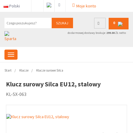
Polski
Moje konto
0
SZUKAJ
do darmowej dostawy brakuje:
299.00
ZŁ netto
Start
Klucze
Klucze surowe Silca
Klucz surowy Silca EU12, stalowy
KL-SX-063