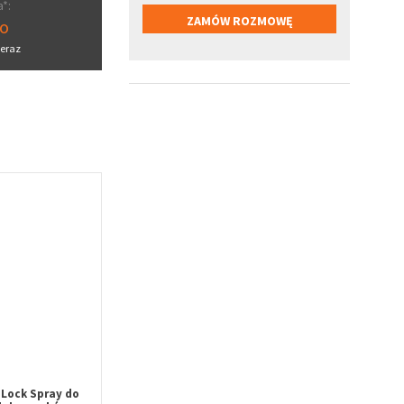
*:
ro
eraz
Lock Spray do