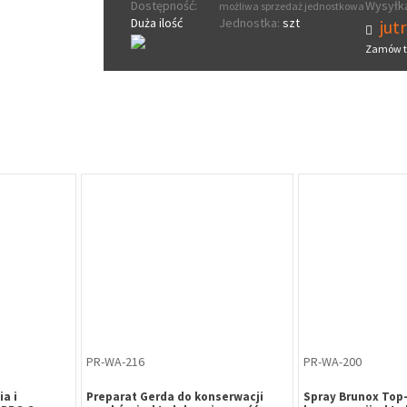
Dostępność:
Wysyłka
możliwa sprzedaż jednostkowa
Duża ilość
Jednostka:
szt
jut
Zamów t
PR-WA-216
PR-WA-200
a i
Preparat Gerda do konserwacji
Spray Brunox Top-