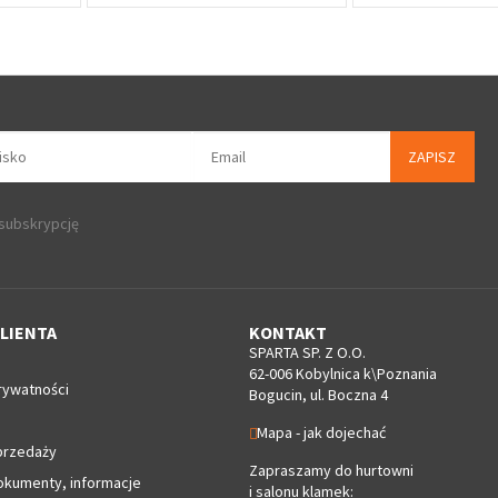
ZAPISZ
 subskrypcję
LIENTA
KONTAKT
SPARTA SP. Z O.O.
62-006 Kobylnica k\Poznania
rywatności
Bogucin, ul. Boczna 4
Mapa - jak dojechać
przedaży
Zapraszamy do hurtowni
okumenty, informacje
i salonu klamek: