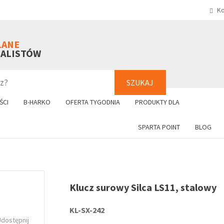
Ko
SZUKAJ
+48 61 8
LANE
NALISTÓW
SZUKAJ
ŚCI
B-HARKO
OFERTA TYGODNIA
PRODUKTY DLA
SPARTA POINT
BLOG
Klucz surowy Silca LS11, stalowy
KL-SX-242
Udostępnij