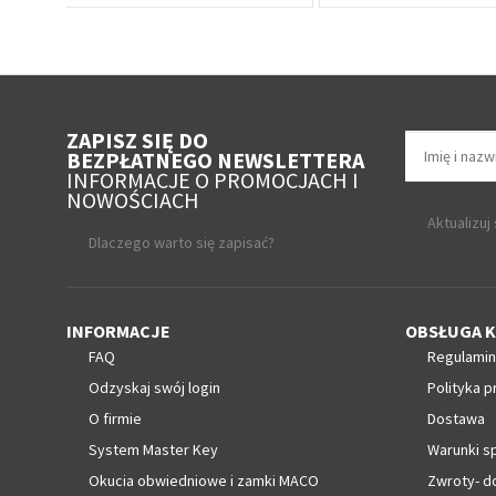
ZAPISZ SIĘ DO
BEZPŁATNEGO NEWSLETTERA
INFORMACJE O PROMOCJACH I
NOWOŚCIACH
Aktualizuj
Dlaczego warto się zapisać?
INFORMACJE
OBSŁUGA K
FAQ
Regulamin
Odzyskaj swój login
Polityka p
O firmie
Dostawa
System Master Key
Warunki s
Okucia obwiedniowe i zamki MACO
Zwroty- d