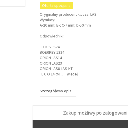
Oferta specjalna
Oryginalny producent klucza: LAS
Wymiary:
A-20 mm; B-; C-7 mm; D-50 mm
Odpowiedniki:
LOTUS LS24
BOERKEY 1324
ORION LAS14
ORION LAS23
ORION LAS8 LAS-KT
I L C O L4RM
...
więcej
Szczegółowy opis
Zakup możliwy po zalogowani