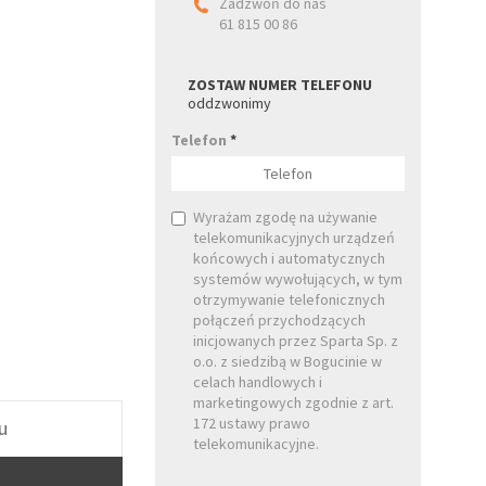
Zadzwoń do nas
61 815 00 86
ZOSTAW NUMER TELEFONU
oddzwonimy
Telefon
*
Wyrażam zgodę na używanie
telekomunikacyjnych urządzeń
końcowych i automatycznych
systemów wywołujących, w tym
otrzymywanie telefonicznych
połączeń przychodzących
inicjowanych przez Sparta Sp. z
o.o. z siedzibą w Bogucinie w
celach handlowych i
marketingowych zgodnie z art.
172 ustawy prawo
u
telekomunikacyjne.