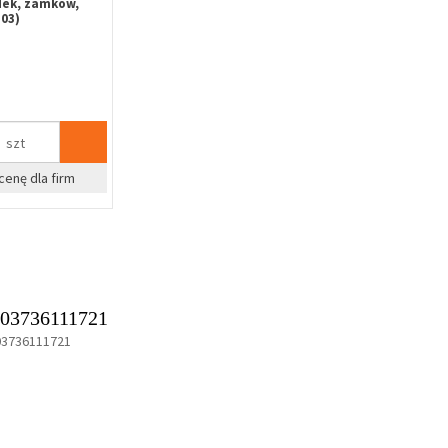
dek, zamków,
03)
szt
cenę dla firm
03736111721
03736111721