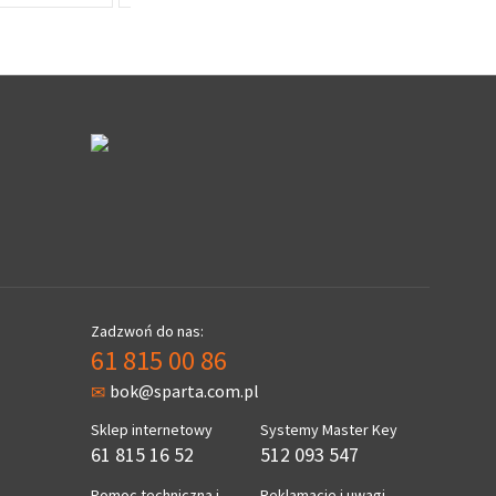
Zadzwoń do nas:
61 815 00 86
bok@sparta.com.pl
Sklep internetowy
Systemy Master Key
61 815 16 52
512 093 547
Pomoc techniczna i
Reklamacje i uwagi