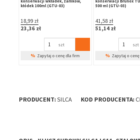
ów,
konserwacji wkładek, zamków,
konserwacji Brunox T
kłódek 100ml (GTU-03)
500 ml (GTU-03)
18,99 zł
41,58 zł
23,36 zł
51,14 zł
szt
szt
%
%
irm
Zapytaj o cenę dla firm
Zapytaj o cenę 
PRODUCENT:
SILCA
KOD PRODUCENTA:
C