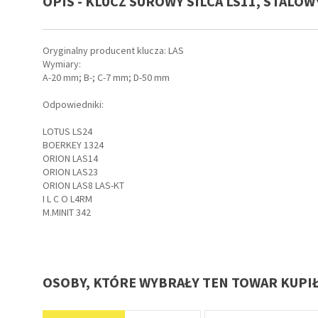
OPIS - KLUCZ SUROWY SILCA LS11, STALOW
ay do
ów,
Oryginalny producent klucza: LAS
Wymiary:
A-20 mm; B-; C-7 mm; D-50 mm
Odpowiedniki:
LOTUS LS24
irm
BOERKEY 1324
ORION LAS14
ORION LAS23
ORION LAS8 LAS-KT
I L C O L4RM
M.MINIT 342
OSOBY, KTÓRE WYBRAŁY TEN TOWAR KUPI