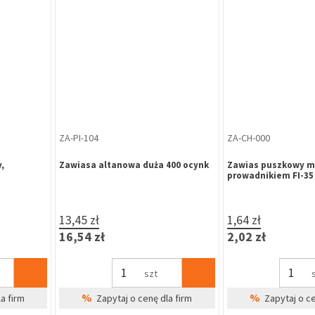
KL-WW-000
KL-SC-040
wi
Klamka drzwiowa 92/240/30 WB
Klamka zewnętrzn
m, nikiel
biała
CERASUS 72WB nik
1(KL BDA2-
60,74 zł
69,00 zł
74,71 zł
84,87 zł
kpl
%
%
dla firm
Zapytaj o cenę dla firm
Zapytaj o 