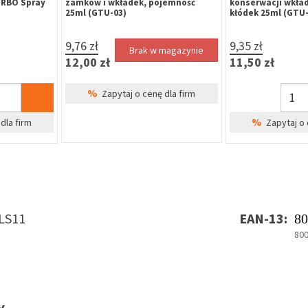
URBO Spray
zamków i wkładek, pojemność
konserwacji wkła
25ml (GTU-03)
kłódek 25ml (GTU-
9,76 zł
9,35 zł
Brak w magazynie
12,00 zł
11,50 zł
%
Zapytaj o cenę dla firm
%
dla firm
Zapytaj o 
LS11
EAN-13:
80
80