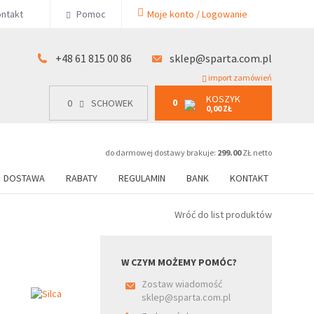
KOSZYK
ntakt
Pomoc
Moje konto / Logowanie
0
15 00 86
0
SCHOWEK
0,00 ZŁ
+48 61 815 00 86
sklep@sparta.com.pl
import zamówień
KOSZYK
0
0
SCHOWEK
0,00 ZŁ
do darmowej dostawy brakuje:
299.00
ZŁ netto
DOSTAWA
RABATY
REGULAMIN
BANK
KONTAKT
Wróć do list produktów
W CZYM MOŻEMY POMÓC?
Zostaw wiadomość
sklep@sparta.com.pl