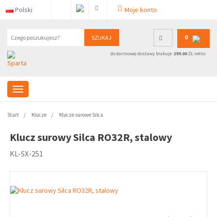
Polski
Moje konto
0
SZUKAJ
do darmowej dostawy brakuje:
299.00
ZŁ netto
Start
Klucze
Klucze surowe Silca
Klucz surowy Silca RO32R, stalowy
KL-SX-251