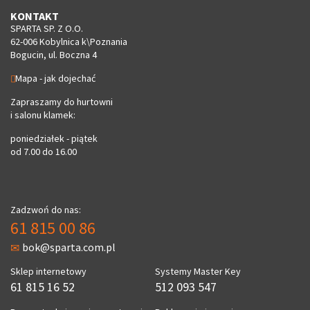
KONTAKT
SPARTA SP. Z O.O.
62-006 Kobylnica k\Poznania
Bogucin, ul. Boczna 4
Mapa - jak dojechać
Zapraszamy do hurtowni
i salonu klamek:
poniedziałek - piątek
od 7.00 do 16.00
Zadzwoń do nas:
61 815 00 86
bok@sparta.com.pl
Sklep internetowy
Systemy Master Key
61 815 16 52
512 093 547