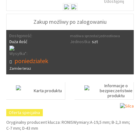
Udostępnij
Zakup możliwy po zalogowaniu
Dostępność:
możliwa sprzedaż jednostkowa
Duża ilość
Jednostka:
szt
Wysyłka*:
poniedziałek
Zamów teraz
Informacje o
Karta produktu
bezpieczeństwie
produktu
Oferta specjalna
Oryginalny producent klucza: RONISWymiary:A-19,5 mm; B-2,3 mm;
C-7 mm; D-43 mm