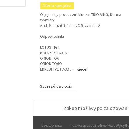
Oferta specjalna
Oryginalny producent klucza: TRIO-VING, Dorma
Wymiary:
A-31,6 mm; B-2,4 mm; C-8,55 mm; D-
Odpowiedniki:
LOTUS TIG4
BOERKEY 1603M
ORION TO6
ORION TO6O
ERREBI TV2 TV-3D
...
więcej
Szczegółowy opis
Zakup możliwy po zalogowani
Dostępność:
Wysyłka
możliwa sprzedaż jednostkowa