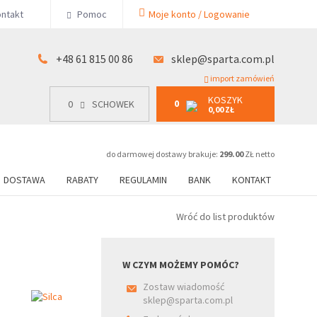
KOSZYK
ntakt
Pomoc
Moje konto / Logowanie
0
15 00 86
0
SCHOWEK
0,00 ZŁ
+48 61 815 00 86
sklep@sparta.com.pl
import zamówień
KOSZYK
0
0
SCHOWEK
0,00 ZŁ
do darmowej dostawy brakuje:
299.00
ZŁ netto
DOSTAWA
RABATY
REGULAMIN
BANK
KONTAKT
Wróć do list produktów
W CZYM MOŻEMY POMÓC?
Zostaw wiadomość
sklep@sparta.com.pl