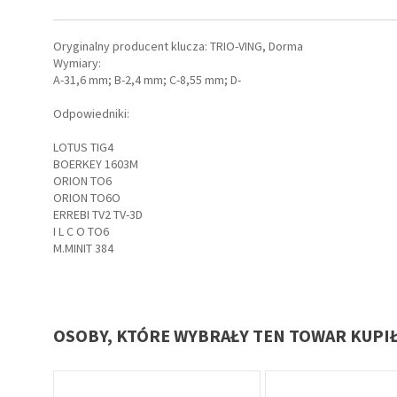
ów,
Oryginalny producent klucza: TRIO-VING, Dorma
Wymiary:
A-31,6 mm; B-2,4 mm; C-8,55 mm; D-
Odpowiedniki:
LOTUS TIG4
irm
BOERKEY 1603M
ORION TO6
ORION TO6O
ERREBI TV2 TV-3D
I L C O TO6
M.MINIT 384
OSOBY, KTÓRE WYBRAŁY TEN TOWAR KUPI