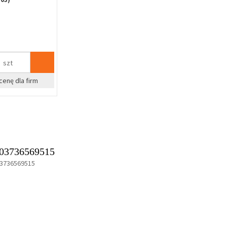
szt
cenę dla firm
03736569515
3736569515