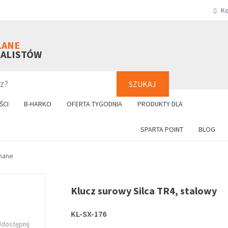
Ko
SZUKAJ
+48 61 8
LANE
NALISTÓW
SZUKAJ
ŚCI
B-HARKO
OFERTA TYGODNIA
PRODUKTY DLA
SPARTA POINT
BLOG
nane
Klucz surowy Silca TR4, stalowy
KL-SX-176
Udostępnij