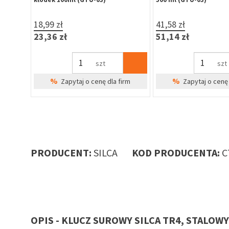
18,99 zł
41,58 zł
23,36 zł
51,14 zł
szt
szt
%
%
irm
Zapytaj o cenę dla firm
Zapytaj o cenę 
PRODUCENT:
SILCA
KOD PRODUCENTA:
C
OPIS - KLUCZ SUROWY SILCA TR4, STALOWY
ay do