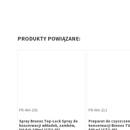
PRODUKTY POWIĄZANE:
PR-WA-202
PR-WA-212
ay do
Spray Brunox Top-Lock Spray do
Preparat do czyszczeni
ów,
konserwacji wkładek, zamków,
konserwacji Brunox T
kłódek 100ml (GTU-03)
500 ml (GTU-03)