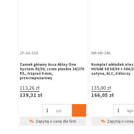
ZP-AA-150
WK-HR-346
o H6
Zamek główny Assa Abloy One
Komplet wkładek ate
System 92/30, czoło płaskie 24/270
HUSAR S8 50/30 + 50G/30
lucze
P/L, trzpień 9 mm,
satyna, kl.C, 6 kluczy
przeciwpożarowy
113,26 zł
135,00 zł
139,31 zł
166,05 zł
szt
kpl
%
%
irm
Zapytaj o cenę dla firm
Zapytaj o cenę 