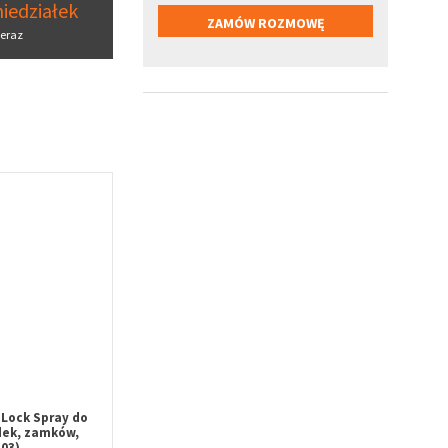
iedziałek
eraz
Lock Spray do
dek, zamków,
03)