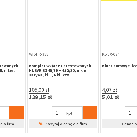
WK-HR-338
KL-SX-024
stowanych
Komplet wkładek atestowanych
Klucz surowy Silc
, nikiel
HUSAR S8 45/30 + 45G/30, nikiel
satyna, kl.C, 6 kluczy
105,00 zł
4,07 zł
129,15 zł
5,01 zł
kpl
%
dla firm
Zapytaj o cenę dla firm
Cena Sp