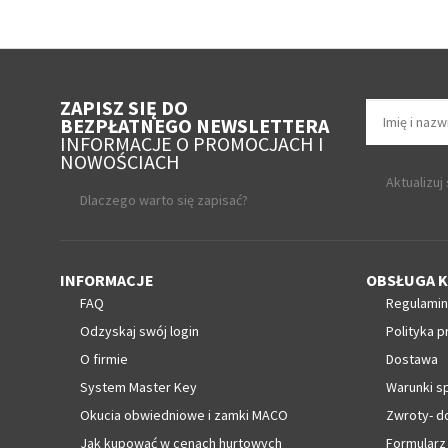
ZAPISZ SIĘ DO
BEZPŁATNEGO NEWSLETTERA
INFORMACJE O PROMOCJACH I
NOWOŚCIACH
Aktualizuj
Dlaczego warto się zapisać?
INFORMACJE
OBSŁUGA K
FAQ
Regulamin
Odzyskaj swój login
Polityka p
O firmie
Dostawa
System Master Key
Warunki s
Okucia obwiedniowe i zamki MACO
Zwroty- d
Jak kupować w cenach hurtowych
Formularz