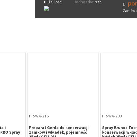
Duża ilość
Jednostka:
szt
pon
Zamów t
PR-WA-216
PR-WA-200
a i
Preparat Gerda do konserwacji
Spray Brunox Top-
URBO Spray
zamków i wkładek, pojemność
konserwacji wkła
25ml (GTU-03)
kłódek 25ml (GTU-