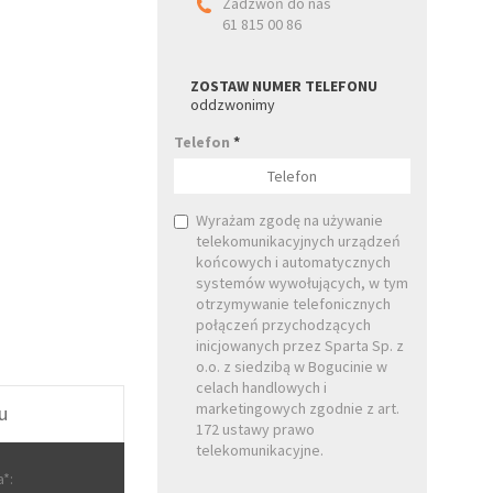
Zadzwoń do nas
61 815 00 86
ZOSTAW NUMER TELEFONU
oddzwonimy
Telefon
*
Wyrażam zgodę na używanie
telekomunikacyjnych urządzeń
końcowych i automatycznych
systemów wywołujących, w tym
otrzymywanie telefonicznych
połączeń przychodzących
inicjowanych przez Sparta Sp. z
o.o. z siedzibą w Bogucinie w
celach handlowych i
marketingowych zgodnie z art.
u
172 ustawy prawo
telekomunikacyjne.
*: