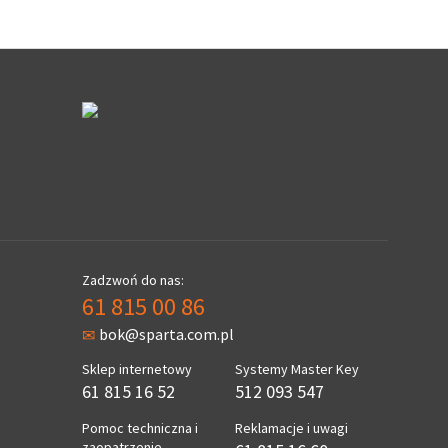
Zadzwoń do nas:
61 815 00 86
bok@sparta.com.pl
Sklep internetowy
Systemy Master Key
61 815 16 52
512 093 547
Pomoc techniczna i
Reklamacje i uwagi
zaopatrzenie