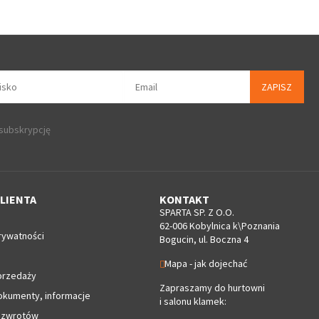
ZAPISZ
 subskrypcję
LIENTA
KONTAKT
SPARTA SP. Z O.O.
62-006 Kobylnica k\Poznania
rywatności
Bogucin, ul. Boczna 4
Mapa - jak dojechać
przedaży
Zapraszamy do hurtowni
okumenty, informacje
i salonu klamek:
 zwrotów