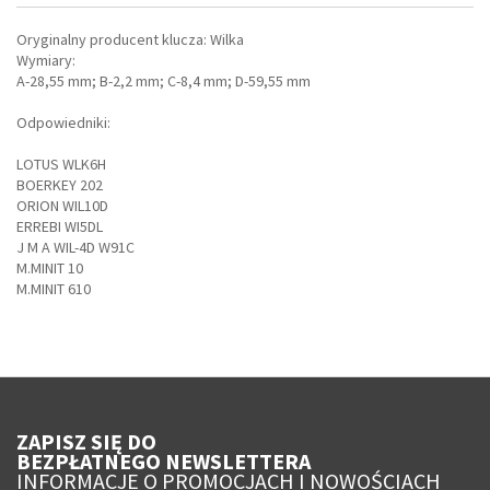
Oryginalny producent klucza: Wilka
Wymiary:
A-28,55 mm; B-2,2 mm; C-8,4 mm; D-59,55 mm
Odpowiedniki:
LOTUS WLK6H
BOERKEY 202
ORION WIL10D
ERREBI WI5DL
J M A WIL-4D W91C
M.MINIT 10
M.MINIT 610
ZAPISZ SIĘ DO
BEZPŁATNEGO NEWSLETTERA
INFORMACJE O PROMOCJACH I NOWOŚCIACH