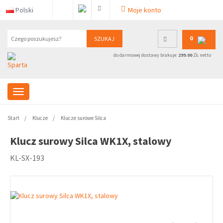
Polski
Moje konto
0
SZUKAJ
do darmowej dostawy brakuje:
299.00
ZŁ netto
Start
Klucze
Klucze surowe Silca
Klucz surowy Silca WK1X, stalowy
KL-SX-193