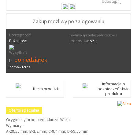
Udostępnij
Zakup możliwy po zalogowaniu
Dostępność:
możliwa sprzedaż jednostkowa
Duża ilość
Jednostka:
szt
Wysyłka*:
poniedziałek
Zamów teraz
Informacje o
Karta produktu
bezpieczeństwie
produktu
Oferta specjalna
Oryginalny producent klucza: Wilka
Wymiary:
A-28,55 mm; B-2,2 mm; C-8,4 mm; D-59,55 mm