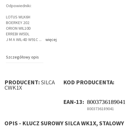
Odpowiedniki:
LOTUS WLK6H
BOERKEY 202
ORION WIL10D
ERREBI WI5DL
J M A WIL-4D W91C
...
więcej
Szczegółowy opis
PRODUCENT:
SILCA
KOD PRODUCENTA:
CWK1X
EAN-13:
8003736189041
8003736189041
OPIS - KLUCZ SUROWY SILCA WK1X, STALOWY