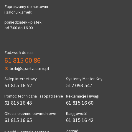
Zapraszamy do hurtowni
i salonu klamek:
poniedziałek - piątek
od 7.00 do 16.00
Zadzwoń do nas:
61 815 00 86
bok@sparta.com.pl
Sklep internetowy
Systemy Master Key
61 815 16 52
512 093 547
Pomoc techniczna i zaopatrzenie
Reklamacje i uwagi
61 815 16 48
61 815 16 60
Okucia okienne obwiedniowe
Księgowość
61 815 16 65
61 815 16 42
Zarząd