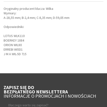
Oryginalny producent klucza: Wilka
Wymiary:
A-28,55 mm; B-2,4 mm; C-8,35 mm; D-59,05 mm
Odpowiedniki:
LOTUS WLK110
BOERKEY 1884
ORION WIL80
ERREBI WI5D1
J M A WIL-5D 715
ZAPISZ SIĘ DO
BEZPŁATNEGO NEWSLETTERA
INFORMACJE O PROMOCJACH I NOWOŚCIACH
Dlaczego warto się zapisać?