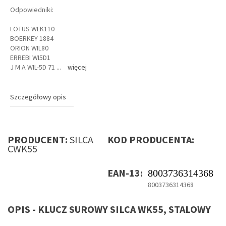
Odpowiedniki:
LOTUS WLK110
BOERKEY 1884
ORION WIL80
ERREBI WI5D1
J M A WIL-5D 71
...
więcej
Szczegółowy opis
PRODUCENT:
SILCA
KOD PRODUCENTA:
CWK55
EAN-13:
8003736314368
8003736314368
OPIS - KLUCZ SUROWY SILCA WK55, STALOWY