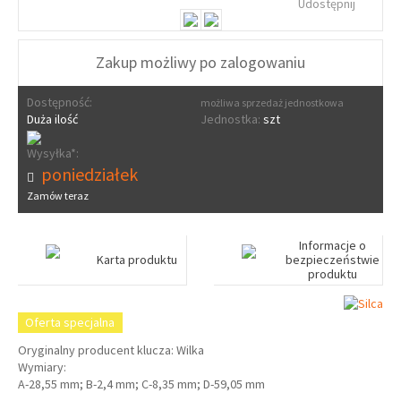
Udostępnij
Zakup możliwy po zalogowaniu
Dostępność:
możliwa sprzedaż jednostkowa
Duża ilość
Jednostka:
szt
Wysyłka*:
poniedziałek
Zamów teraz
Informacje o
Karta produktu
bezpieczeństwie
produktu
Oferta specjalna
Oryginalny producent klucza: Wilka
Wymiary:
A-28,55 mm; B-2,4 mm; C-8,35 mm; D-59,05 mm