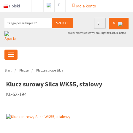
Polski
Moje konto
0
SZUKAJ
do darmowej dostawy brakuje:
299.00
ZŁ netto
Start
Klucze
Klucze surowe Silca
Klucz surowy Silca WK55, stalowy
KL-SX-194