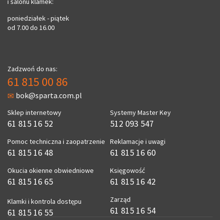
i salonu klamek:
poniedziałek - piątek
od 7.00 do 16.00
Zadzwoń do nas:
61 815 00 86
bok@sparta.com.pl
Sklep internetowy
Systemy Master Key
61 815 16 52
512 093 547
Pomoc techniczna i zaopatrzenie
Reklamacje i uwagi
61 815 16 48
61 815 16 60
Okucia okienne obwiedniowe
Księgowość
61 815 16 65
61 815 16 42
Zarząd
Klamki i kontrola dostępu
61 815 16 54
61 815 16 55