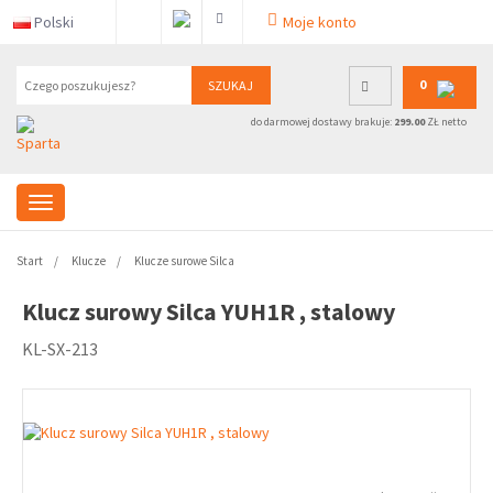
Polski
Moje konto
0
SZUKAJ
do darmowej dostawy brakuje:
299.00
ZŁ netto
Start
Klucze
Klucze surowe Silca
Klucz surowy Silca YUH1R , stalowy
KL-SX-213