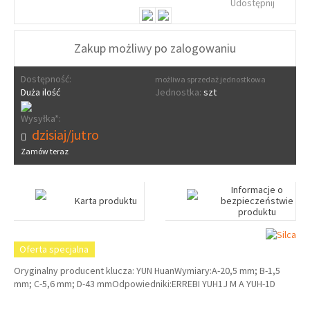
Udostępnij
Zakup możliwy po zalogowaniu
Dostępność:
możliwa sprzedaż jednostkowa
Duża ilość
Jednostka:
szt
Wysyłka*:
dzisiaj/jutro
Zamów teraz
Informacje o
Karta produktu
bezpieczeństwie
produktu
Oferta specjalna
Oryginalny producent klucza: YUN HuanWymiary:A-20,5 mm; B-1,5
mm; C-5,6 mm; D-43 mmOdpowiedniki:ERREBI YUH1J M A YUH-1D