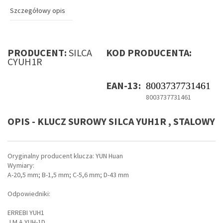
Szczegółowy opis
PRODUCENT:
SILCA
KOD PRODUCENTA:
CYUH1R
EAN-13:
8003737731461
8003737731461
OPIS - KLUCZ SUROWY SILCA YUH1R , STALOWY
Oryginalny producent klucza: YUN Huan
Wymiary:
A-20,5 mm; B-1,5 mm; C-5,6 mm; D-43 mm
Odpowiedniki:
ERREBI YUH1
J M A YUH-1D