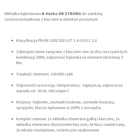
Wkładka bębenkowa
B-Harko DR STRONG
do zamków,
sześciozastawkowa z kluczem w układzie poziomym
Klasyfikacja PN-EN 1303:2015-07: 1 6 0 0 0 C 2 0
Zabezpieczenie związane z kluczem: min. liczba rzeczywistych
kombinacji 3000, odporność bębenka na moment obrotowy 5
Nm
Trwałość: minimum. 100.000 cykli
Odporność na korozję i temperatury: najwyższa, odporna na
warunki od -20 do +80 stopni C
Korpusy i bębenki, zastawki kodowe, zastawki korpusu,
sprężynki, klucze wykonane w 100% z mosiądzu
Komplet stanowi: 1x wkładka otwierana gałką i kluczem, 1x
wkładka otwierana obustronnie kluczem, 6x klucz nawiercany,
2x wkręty montażowe, estetyczne opakowanie