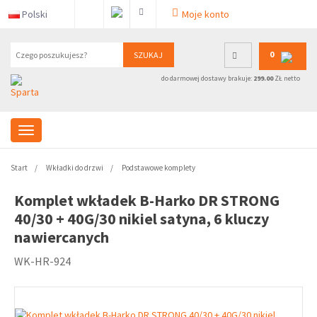
Polski
Moje konto
0
SZUKAJ
do darmowej dostawy brakuje:
299.00
ZŁ netto
Start
Wkładki do drzwi
Podstawowe komplety
Komplet wkładek B-Harko DR STRONG
40/30 + 40G/30 nikiel satyna, 6 kluczy
nawiercanych
WK-HR-924