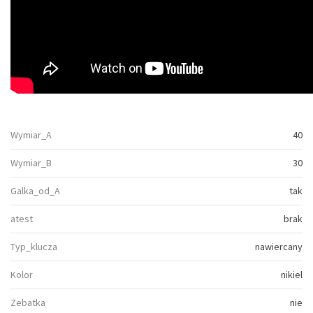
Wymiar_A
40
Wymiar_B
30
Galka_od_A
tak
atest
brak
Typ_klucza
nawiercany
Kolor
nikiel
Zebatka
nie