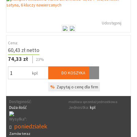
Udostępnij
Cena:
60,43 zł netto
74,33 zł
23%
DO KOSZYKA
kpl
%
Zapytaj o cenę dla firm
Dostępność:
możliwa sprzedaż jednostkowa
Duża ilość
Jednostka:
kpl
Wysyłka*:
poniedziałek
Zamów teraz