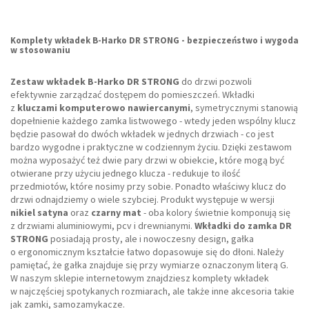
Komplety wkładek B-Harko DR STRONG - bezpieczeństwo i wygoda
w stosowaniu
Zestaw wkładek B-Harko DR STRONG
do drzwi pozwoli
efektywnie zarządzać dostępem do pomieszczeń. Wkładki
z
kluczami komputerowo nawiercanymi
, symetrycznymi stanowią
dopełnienie każdego zamka listwowego - wtedy jeden wspólny klucz
będzie pasował do dwóch wkładek w jednych drzwiach - co jest
bardzo wygodne i praktyczne w codziennym życiu. Dzięki zestawom
można wyposażyć też dwie pary drzwi w obiekcie, które mogą być
otwierane przy użyciu jednego klucza - redukuje to ilość
przedmiotów, które nosimy przy sobie. Ponadto właściwy klucz do
drzwi odnajdziemy o wiele szybciej. Produkt występuje w wersji
nikiel satyna
oraz
czarny mat
- oba kolory świetnie komponują się
z drzwiami aluminiowymi, pcv i drewnianymi.
Wkładki do zamka DR
STRONG
posiadają prosty, ale i nowoczesny design, gałka
o ergonomicznym kształcie łatwo dopasowuje się do dłoni. Należy
pamiętać, że gałka znajduje się przy wymiarze oznaczonym literą G.
W naszym sklepie internetowym znajdziesz komplety wkładek
w najczęściej spotykanych rozmiarach, ale także inne akcesoria takie
jak zamki, samozamykacze.