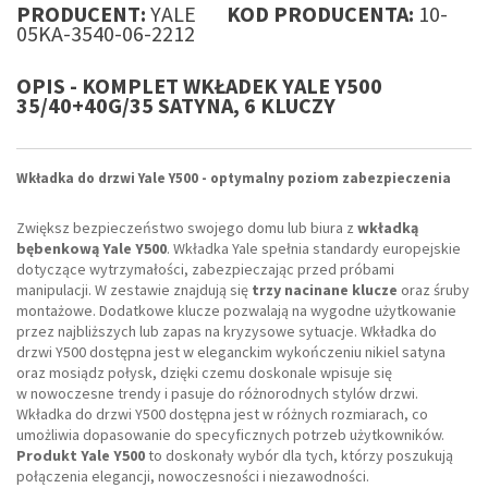
PRODUCENT:
YALE
KOD PRODUCENTA:
10-
05KA-3540-06-2212
OPIS - KOMPLET WKŁADEK YALE Y500
35/40+40G/35 SATYNA, 6 KLUCZY
Wkładka do drzwi Yale Y500 - optymalny poziom zabezpieczenia
Zwiększ bezpieczeństwo swojego domu lub biura z
wkładką
bębenkową Yale Y500
. Wkładka Yale spełnia standardy europejskie
dotyczące wytrzymałości, zabezpieczając przed próbami
manipulacji. W zestawie znajdują się
trzy nacinane klucze
oraz śruby
montażowe. Dodatkowe klucze pozwalają na wygodne użytkowanie
przez najbliższych lub zapas na kryzysowe sytuacje. Wkładka do
drzwi Y500 dostępna jest w eleganckim wykończeniu nikiel satyna
oraz mosiądz połysk, dzięki czemu doskonale wpisuje się
w nowoczesne trendy i pasuje do różnorodnych stylów drzwi.
Wkładka do drzwi Y500 dostępna jest w różnych rozmiarach, co
umożliwia dopasowanie do specyficznych potrzeb użytkowników.
Produkt Yale Y500
to doskonały wybór dla tych, którzy poszukują
połączenia elegancji, nowoczesności i niezawodności.