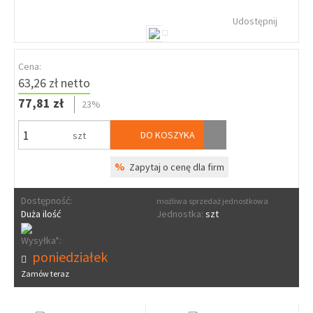
Udostępnij
Cena:
63,26 zł netto
77,81 zł
23%
DO KOSZYKA
szt
%
Zapytaj o cenę dla firm
Dostępność:
możliwa sprzedaż jednostkowa
Duża ilość
Jednostka:
szt
Wysyłka*:
poniedziałek
Zamów teraz