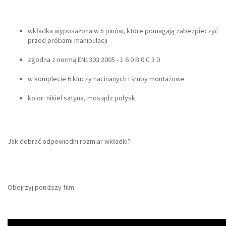
wkładka wyposażona w 5 pinów, które pomagają zabezpieczyć
przed próbami manipulacji
zgodna z normą EN1303:2005 - 1 6 0 B 0 C 3 D
w komplecie 6 kluczy nacinanych i śruby montażowe
kolor: nikiel satyna, mosiądz połysk
Jak dobrać odpowiedni rozmiar wkładki?
Obejrzyj poniższy film.