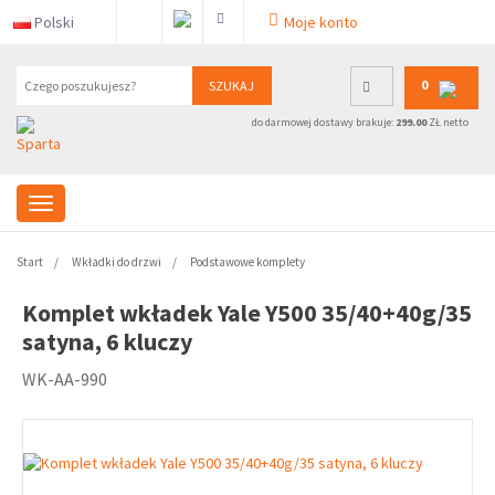
Polski
Moje konto
0
SZUKAJ
do darmowej dostawy brakuje:
299.00
ZŁ netto
Start
Wkładki do drzwi
Podstawowe komplety
Komplet wkładek Yale Y500 35/40+40g/35
satyna, 6 kluczy
WK-AA-990