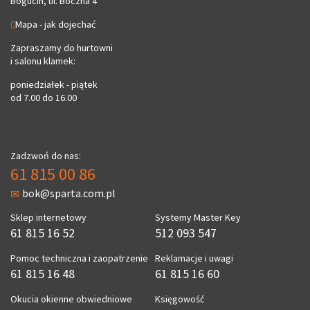
Bogucin, ul. Boczna 4
Mapa - jak dojechać
Zapraszamy do hurtowni
i salonu klamek:
poniedziałek - piątek
od 7.00 do 16.00
Zadzwoń do nas:
61 815 00 86
bok@sparta.com.pl
Sklep internetowy
Systemy Master Key
61 815 16 52
512 093 547
Pomoc techniczna i zaopatrzenie
Reklamacje i uwagi
61 815 16 48
61 815 16 60
Okucia okienne obwiedniowe
Księgowość