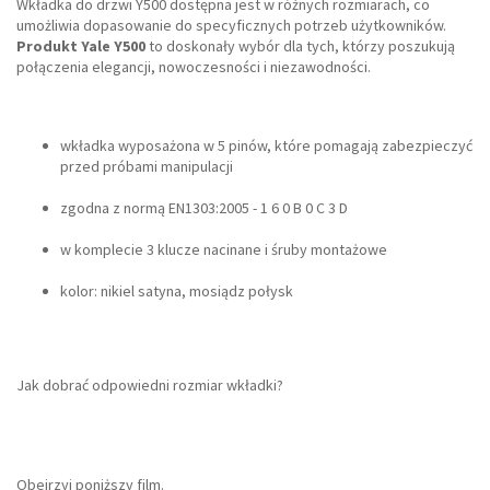
Wkładka do drzwi Y500 dostępna jest w różnych rozmiarach, co
umożliwia dopasowanie do specyficznych potrzeb użytkowników.
Produkt Yale Y500
to doskonały wybór dla tych, którzy poszukują
połączenia elegancji, nowoczesności i niezawodności.
wkładka wyposażona w 5 pinów, które pomagają zabezpieczyć
przed próbami manipulacji
zgodna z normą EN1303:2005 - 1 6 0 B 0 C 3 D
w komplecie 3 klucze nacinane i śruby montażowe
kolor: nikiel satyna, mosiądz połysk
Jak dobrać odpowiedni rozmiar wkładki?
Obejrzyj poniższy film.