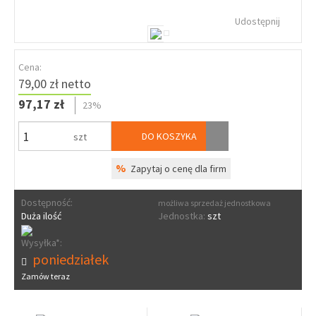
Udostępnij
Cena:
79,00 zł netto
97,17 zł
23%
DO KOSZYKA
szt
%
Zapytaj o cenę dla firm
Dostępność:
możliwa sprzedaż jednostkowa
Duża ilość
Jednostka:
szt
Wysyłka*:
poniedziałek
Zamów teraz