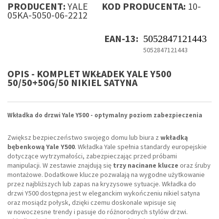
PRODUCENT:
YALE
KOD PRODUCENTA:
10-
05KA-5050-06-2212
EAN-13:
5052847121443
5052847121443
OPIS - KOMPLET WKŁADEK YALE Y500
50/50+50G/50 NIKIEL SATYNA
Wkładka do drzwi Yale Y500 - optymalny poziom zabezpieczenia
Zwiększ bezpieczeństwo swojego domu lub biura z
wkładką
bębenkową Yale Y500
. Wkładka Yale spełnia standardy europejskie
dotyczące wytrzymałości, zabezpieczając przed próbami
manipulacji. W zestawie znajdują się
trzy nacinane klucze
oraz śruby
montażowe. Dodatkowe klucze pozwalają na wygodne użytkowanie
przez najbliższych lub zapas na kryzysowe sytuacje. Wkładka do
drzwi Y500 dostępna jest w eleganckim wykończeniu nikiel satyna
oraz mosiądz połysk, dzięki czemu doskonale wpisuje się
w nowoczesne trendy i pasuje do różnorodnych stylów drzwi.