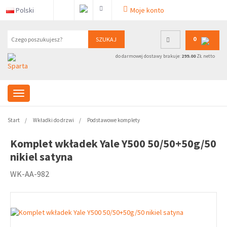
Polski
Moje konto
0
SZUKAJ
do darmowej dostawy brakuje:
299.00
ZŁ netto
Start
Wkładki do drzwi
Podstawowe komplety
Komplet wkładek Yale Y500 50/50+50g/50
nikiel satyna
WK-AA-982