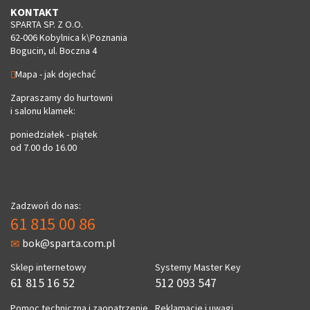
KONTAKT
SPARTA SP. Z O.O.
62-006 Kobylnica k\Poznania
Bogucin, ul. Boczna 4
Mapa - jak dojechać
Zapraszamy do hurtowni
i salonu klamek:
poniedziałek - piątek
od 7.00 do 16.00
Zadzwoń do nas:
61 815 00 86
bok@sparta.com.pl
Sklep internetowy
Systemy Master Key
61 815 16 52
512 093 547
Pomoc techniczna i zaopatrzenie
Reklamacje i uwagi