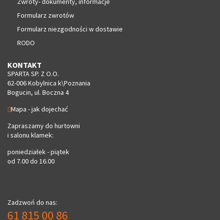
Zwroty- dokumenty, informacje
Formularz zwrotów
Formularz niezgodności w dostawie
RODO
KONTAKT
SPARTA SP. Z O.O.
62-006 Kobylnica k\Poznania
Bogucin, ul. Boczna 4
Mapa - jak dojechać
Zapraszamy do hurtowni
i salonu klamek:
poniedziałek - piątek
od 7.00 do 16.00
Zadzwoń do nas:
61 815 00 86