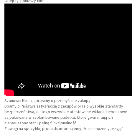
Obejrzyj poniższy film.
Szanowni Klienci, prosimy o przemyślane zakupy
Dbamy o Państwa satysfakcję z zakupów oraz o wysokie standardy
bezpieczeństwa, dlatego wszystkie atestowane wkładki bębenkowe
są pakowane w zaplombowane pudełka, które gwarantują ich
nienaruszony stan i pełną funkcjonalność.
Z uwagi na specyfikę produktu informujemy, że nie możemy przyjąć