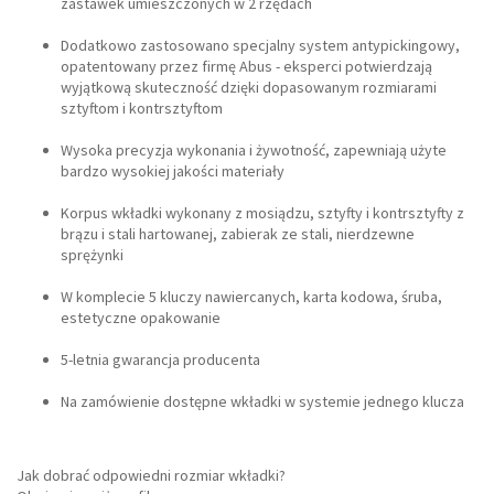
zastawek umieszczonych w 2 rzędach
Dodatkowo zastosowano specjalny system antypickingowy,
opatentowany przez firmę Abus - eksperci potwierdzają
wyjątkową skuteczność dzięki dopasowanym rozmiarami
sztyftom i kontrsztyftom
Wysoka precyzja wykonania i żywotność, zapewniają użyte
bardzo wysokiej jakości materiały
Korpus wkładki wykonany z mosiądzu, sztyfty i kontrsztyfty z
brązu i stali hartowanej, zabierak ze stali, nierdzewne
sprężynki
W komplecie 5 kluczy nawiercanych, karta kodowa, śruba,
estetyczne opakowanie
5-letnia gwarancja producenta
Na zamówienie dostępne wkładki w systemie jednego klucza
Jak dobrać odpowiedni rozmiar wkładki?