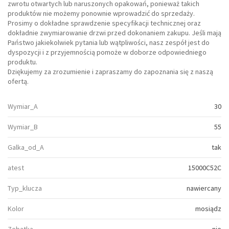
zwrotu otwartych lub naruszonych opakowań, ponieważ takich
produktów nie możemy ponownie wprowadzić do sprzedaży.
Prosimy o dokładne sprawdzenie specyfikacji technicznej oraz
dokładnie zwymiarowanie drzwi przed dokonaniem zakupu. Jeśli mają
Państwo jakiekolwiek pytania lub wątpliwości, nasz zespół jest do
dyspozycji i z przyjemnością pomoże w doborze odpowiedniego
produktu.
Dziękujemy za zrozumienie i zapraszamy do zapoznania się z naszą
ofertą.
Wymiar_A
30
Wymiar_B
55
Galka_od_A
tak
atest
15000C52C
Typ_klucza
nawiercany
Kolor
mosiądz