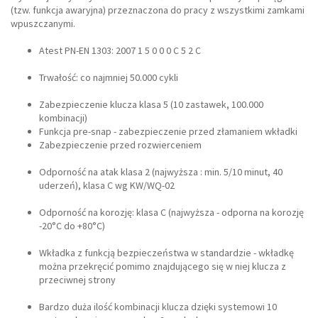
(tzw. funkcja awaryjna) przeznaczona do pracy z wszystkimi zamkami
wpuszczanymi.
Atest PN-EN 1303: 2007 1 5 0 0 0 C 5 2 C
Trwałość: co najmniej 50.000 cykli
Zabezpieczenie klucza klasa 5 (10 zastawek, 100.000
kombinacji)
Funkcja pre-snap - zabezpieczenie przed złamaniem wkładki
Zabezpieczenie przed rozwierceniem
Odporność na atak klasa 2 (najwyższa : min. 5/10 minut, 40
uderzeń), klasa C wg KW/WQ-02
Odporność na korozję: klasa C (najwyższa - odporna na korozję
-20°C do +80°C)
Wkładka z funkcją bezpieczeństwa w standardzie - wkładkę
można przekręcić pomimo znajdującego się w niej klucza z
przeciwnej strony
Bardzo duża ilość kombinacji klucza dzięki systemowi 10