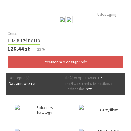
Udostępnij
Cena:
102,80 zł netto
126,44 zł
23%
Dostępność:
Ilość w opakowaniu:
5
Na zamówienie
możliwa sprzedaż jednostkowa
Jednostka:
szt
Zobacz w
Certyfikat
katalogu