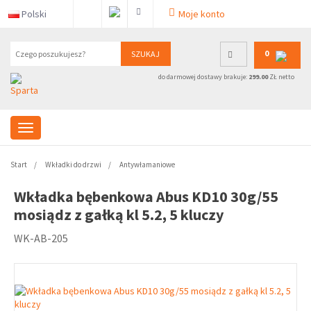
Polski
Moje konto
0
SZUKAJ
do darmowej dostawy brakuje:
299.00
ZŁ netto
Start
Wkładki do drzwi
Antywłamaniowe
Wkładka bębenkowa Abus KD10 30g/55
mosiądz z gałką kl 5.2, 5 kluczy
WK-AB-205