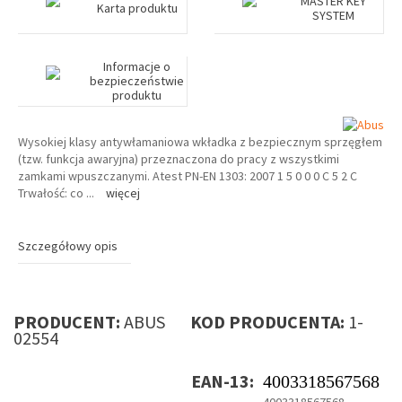
MASTER KEY
Karta produktu
SYSTEM
Informacje o
bezpieczeństwie
produktu
Wysokiej klasy antywłamaniowa wkładka z bezpiecznym sprzęgłem
(tzw. funkcja awaryjna) przeznaczona do pracy z wszystkimi
zamkami wpuszczanymi. Atest PN-EN 1303: 2007 1 5 0 0 0 C 5 2 C
Trwałość: co
...
więcej
Szczegółowy opis
PRODUCENT:
ABUS
KOD PRODUCENTA:
1-
02554
EAN-13:
4003318567568