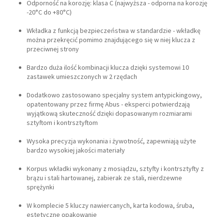
Odporność na korozję: klasa C (najwyższa - odporna na korozję
-20°C do +80°C)
Wkładka z funkcją bezpieczeństwa w standardzie - wkładkę
można przekręcić pomimo znajdującego się w niej klucza z
przeciwnej strony
Bardzo duża ilość kombinacji klucza dzięki systemowi 10
zastawek umieszczonych w 2 rzędach
Dodatkowo zastosowano specjalny system antypickingowy,
opatentowany przez firmę Abus - eksperci potwierdzają
wyjątkową skuteczność dzięki dopasowanym rozmiarami
sztyftom i kontrsztyftom
Wysoka precyzja wykonania i żywotność, zapewniają użyte
bardzo wysokiej jakości materiały
Korpus wkładki wykonany z mosiądzu, sztyfty i kontrsztyfty z
brązu i stali hartowanej, zabierak ze stali, nierdzewne
sprężynki
W komplecie 5 kluczy nawiercanych, karta kodowa, śruba,
estetyczne opakowanie