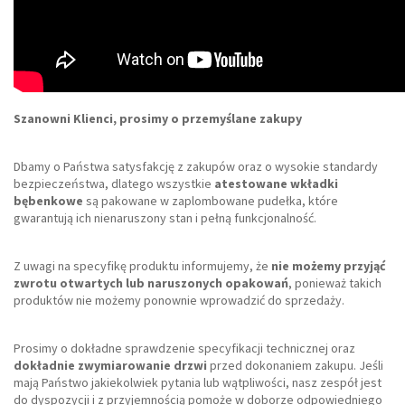
Szanowni Klienci, prosimy o przemyślane zakupy
Dbamy o Państwa satysfakcję z zakupów oraz o wysokie standardy
bezpieczeństwa, dlatego wszystkie
atestowane wkładki
bębenkowe
są pakowane w zaplombowane pudełka, które
gwarantują ich nienaruszony stan i pełną funkcjonalność.
Z uwagi na specyfikę produktu informujemy, że
nie możemy przyjąć
zwrotu otwartych lub naruszonych opakowań
, ponieważ takich
produktów nie możemy ponownie wprowadzić do sprzedaży.
Prosimy o dokładne sprawdzenie specyfikacji technicznej oraz
dokładnie zwymiarowanie drzwi
przed dokonaniem zakupu. Jeśli
mają Państwo jakiekolwiek pytania lub wątpliwości, nasz zespół jest
do dyspozycji i z przyjemnością pomoże w doborze odpowiedniego