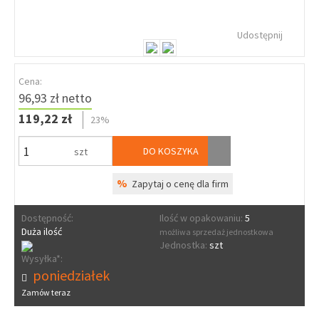
Udostępnij
Cena:
96,93 zł netto
119,22 zł
23%
DO KOSZYKA
szt
%
Zapytaj o cenę dla firm
Dostępność:
Ilość w opakowaniu:
5
Duża ilość
możliwa sprzedaż jednostkowa
Jednostka:
szt
Wysyłka*:
poniedziałek
Zamów teraz