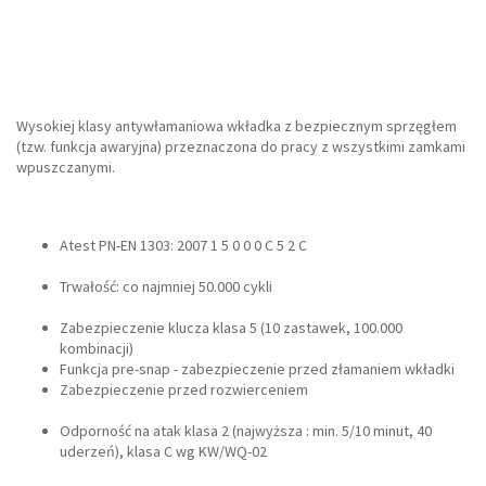
Wysokiej klasy antywłamaniowa wkładka z bezpiecznym sprzęgłem
(tzw. funkcja awaryjna) przeznaczona do pracy z wszystkimi zamkami
wpuszczanymi.
Atest PN-EN 1303: 2007 1 5 0 0 0 C 5 2 C
Trwałość: co najmniej 50.000 cykli
Zabezpieczenie klucza klasa 5 (10 zastawek, 100.000
kombinacji)
Funkcja pre-snap - zabezpieczenie przed złamaniem wkładki
Zabezpieczenie przed rozwierceniem
Odporność na atak klasa 2 (najwyższa : min. 5/10 minut, 40
uderzeń), klasa C wg KW/WQ-02