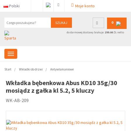
Polski
Moje konto
0
SZUKAJ
do darmowej dostawy brakuje:
299.00
ZŁ netto
Start
Wkładki do drzwi
Antywłamaniowe
Wkładka bębenkowa Abus KD10 35g/30
mosiądz z gałka kl 5.2, 5 kluczy
WK-AB-209