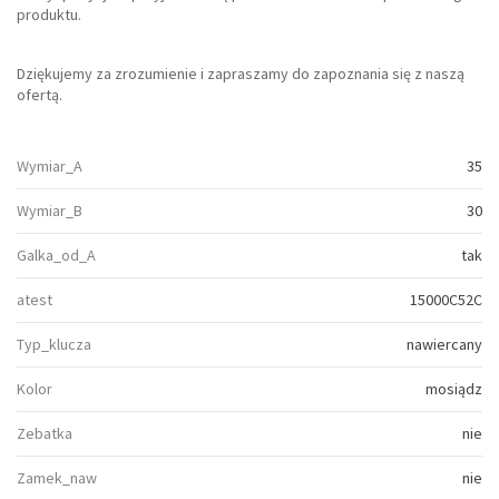
produktu.
Dziękujemy za zrozumienie i zapraszamy do zapoznania się z naszą
ofertą.
Wymiar_A
35
Wymiar_B
30
Galka_od_A
tak
atest
15000C52C
Typ_klucza
nawiercany
Kolor
mosiądz
Zebatka
nie
Zamek_naw
nie