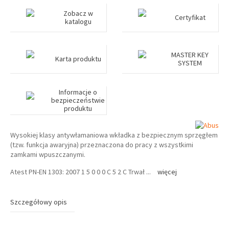
Zobacz w
Certyfikat
katalogu
MASTER KEY
Karta produktu
SYSTEM
Informacje o
bezpieczeństwie
produktu
Wysokiej klasy antywłamaniowa wkładka z bezpiecznym sprzęgłem
(tzw. funkcja awaryjna) przeznaczona do pracy z wszystkimi
zamkami wpuszczanymi.
Atest PN-EN 1303: 2007 1 5 0 0 0 C 5 2 C Trwał
...
więcej
Szczegółowy opis