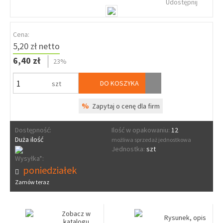
Udostępnij
Cena:
5,20 zł netto
6,40 zł
23%
DO KOSZYKA
szt
%
Zapytaj o cenę dla firm
Dostępność:
Ilość w opakowaniu:
12
Duża ilość
możliwa sprzedaż jednostkowa
Jednostka:
szt
Wysyłka*:
poniedziałek
Zamów teraz
Zobacz w
Rysunek, opis
katalogu