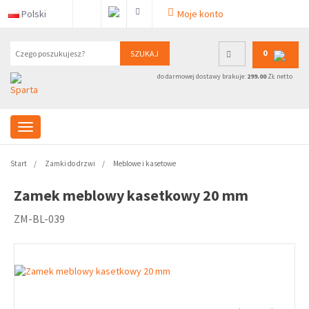
Polski
Moje konto
0
SZUKAJ
do darmowej dostawy brakuje:
299.00
ZŁ netto
Start
Zamki do drzwi
Meblowe i kasetowe
Zamek meblowy kasetkowy 20 mm
ZM-BL-039