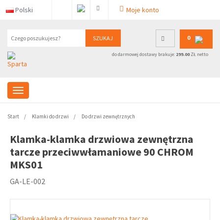
Polski
Moje konto
0
SZUKAJ
do darmowej dostawy brakuje:
299.00
ZŁ netto
Start
Klamki do drzwi
Do drzwi zewnętrznych
Klamka-klamka drzwiowa zewnętrzna
tarcze przeciwwłamaniowe 90 CHROM
MKS01
GA-LE-002