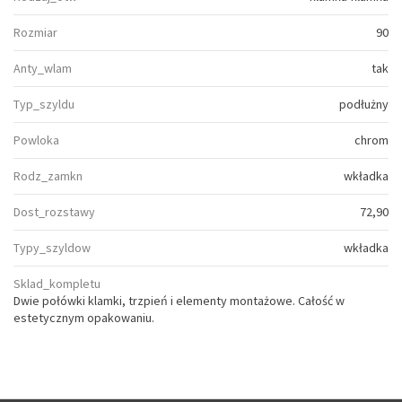
Rozmiar
90
Anty_wlam
tak
Typ_szyldu
podłużny
Powloka
chrom
Rodz_zamkn
wkładka
Dost_rozstawy
72,90
Typy_szyldow
wkładka
Sklad_kompletu
Dwie połówki klamki, trzpień i elementy montażowe. Całość w
estetycznym opakowaniu.