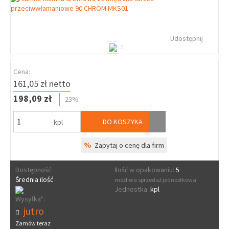
Udostępnij
Cena:
161,05 zł netto
198,09 zł
23%
DO KOSZYKA
kpl
%
Zapytaj o cenę dla firm
Dostępność:
Ilość w opakowaniu:
5
Średnia ilość
możliwa sprzedaż jednostkowa
Jednostka:
kpl
Wysyłka*:
jutro
Zamów teraz