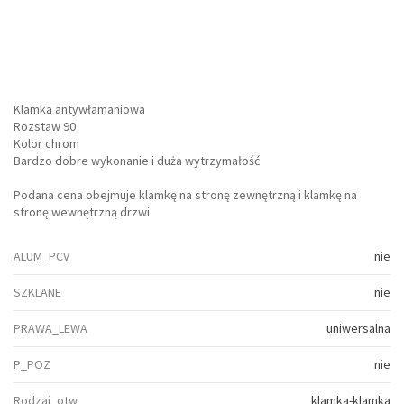
Klamka antywłamaniowa
Rozstaw 90
Kolor chrom
Bardzo dobre wykonanie i duża wytrzymałość
Podana cena obejmuje klamkę na stronę zewnętrzną i klamkę na
stronę wewnętrzną drzwi.
ALUM_PCV
nie
SZKLANE
nie
PRAWA_LEWA
uniwersalna
P_POZ
nie
Rodzaj_otw
klamka-klamka