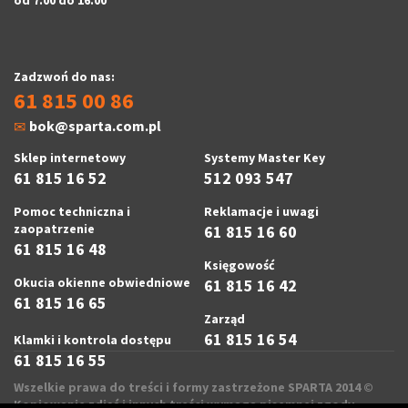
od 7.00 do 16.00
Zadzwoń do nas:
61 815 00 86
bok@sparta.com.pl
Sklep internetowy
Systemy Master Key
61 815 16 52
512 093 547
Pomoc techniczna i
Reklamacje i uwagi
zaopatrzenie
61 815 16 60
61 815 16 48
Księgowość
Okucia okienne obwiedniowe
61 815 16 42
61 815 16 65
Zarząd
61 815 16 54
Klamki i kontrola dostępu
61 815 16 55
Wszelkie prawa do treści i formy zastrzeżone SPARTA 2014 ©
Kopiowanie zdjęć i innych treści wymaga pisemnej zgody