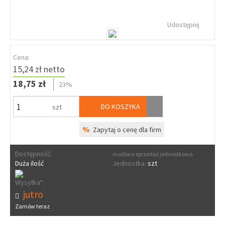
Udostępnij
Cena:
15,24 zł netto
18,75 zł
23%
DO KOSZYKA
szt
%
Zapytaj o cenę dla firm
Dostępność:
możliwa sprzedaż jednostkowa
Duża ilość
Jednostka:
szt
Wysyłka*:
jutro
Zamów teraz