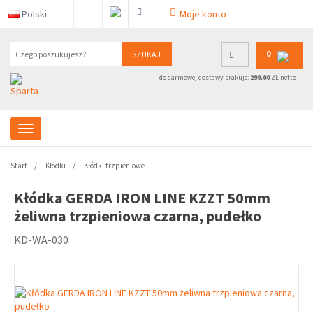
Polski
Moje konto
0
SZUKAJ
do darmowej dostawy brakuje:
299.00
ZŁ netto
Start
Kłódki
Kłódki trzpieniowe
Kłódka GERDA IRON LINE KZZT 50mm
żeliwna trzpieniowa czarna, pudełko
KD-WA-030