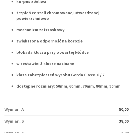
korpus z żeliwa
trzpień ze stali chromowanej utwardzanej
powierzchniowo
mechanizm zatrzaskowy
zwiększona odporność na korozję
blokada klucza przy otwartej kłódce
w zestawie: 3 klucze nacinane
klasa zabezpieczeń wyrobu Gerda Class:
6 / 7
dostępne rozmiary:
50mm, 60mm, 70mm, 80mm, 90mm
Wymiar_A
50,00
Wymiar_B
38,00