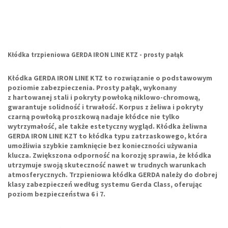
Kłódka trzpieniowa GERDA IRON LINE KTZ - prosty pałąk
Kłódka GERDA IRON LINE KTZ
to rozwiązanie o podstawowym
poziomie zabezpieczenia.
Prosty pałąk
, wykonany
z hartowanej stali i pokryty powłoką niklowo-chromową,
gwarantuje solidność i trwałość. Korpus z żeliwa i pokryty
czarną powłoką proszkową nadaje kłódce nie tylko
wytrzymałość, ale także estetyczny wygląd.
Kłódka żeliwna
GERDA IRON LINE KZT
to kłódka typu zatrzaskowego, która
umożliwia szybkie zamknięcie bez konieczności używania
klucza. Zwiększona odporność na korozję sprawia, że kłódka
utrzymuje swoją skuteczność nawet w trudnych warunkach
atmosferycznych. Trzpieniowa kłódka GERDA należy do dobrej
klasy zabezpieczeń według systemu Gerda Class, oferując
poziom bezpieczeństwa 6 i 7.