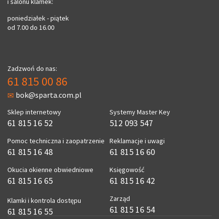
i salonu klamek:
poniedziałek - piątek
od 7.00 do 16.00
Zadzwoń do nas:
61 815 00 86
bok@sparta.com.pl
Sklep internetowy
Systemy Master Key
61 815 16 52
512 093 547
Pomoc techniczna i zaopatrzenie
Reklamacje i uwagi
61 815 16 48
61 815 16 60
Okucia okienne obwiedniowe
Księgowość
61 815 16 65
61 815 16 42
Zarząd
Klamki i kontrola dostępu
61 815 16 54
61 815 16 55