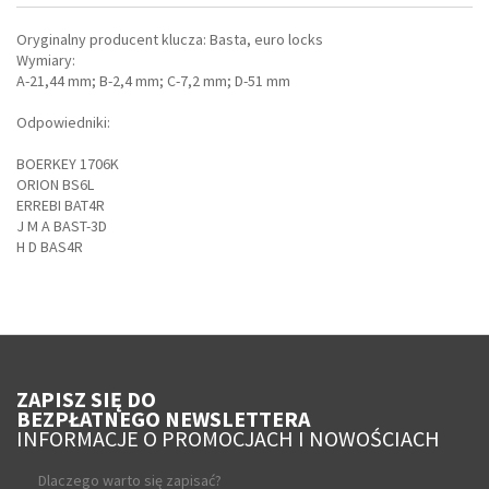
Oryginalny producent klucza: Basta, euro locks
Wymiary:
A-21,44 mm; B-2,4 mm; C-7,2 mm; D-51 mm
Odpowiedniki:
BOERKEY 1706K
ORION BS6L
ERREBI BAT4R
J M A BAST-3D
H D BAS4R
ZAPISZ SIĘ DO
BEZPŁATNEGO NEWSLETTERA
INFORMACJE O PROMOCJACH I NOWOŚCIACH
Dlaczego warto się zapisać?