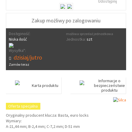
Udostępnij
Zakup możliwy po zalogowaniu
Dostępność:
możliwa sprzedaż jednostkowa
Niska ilość
Jednostka:
szt
Wysyłka*:
dzisiaj/jutro
Zamów teraz
Informacje o
Karta produktu
bezpieczeństwie
produktu
Oferta specjalna
Oryginalny producent klucza: Basta, euro locks
Wymiary:
A-21,44 mm; B-2,4 mm; C-7,2 mm; D-51 mm