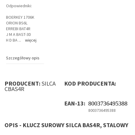
Odpowiedniki:
BOERKEY 1706K
ORION BS6L
ERREBI BAT4R
J M A BAST-3D
H D BA
...
więcej
Szczegółowy opis
PRODUCENT:
SILCA
KOD PRODUCENTA:
CBAS4R
EAN-13:
8003736495388
8003736495388
OPIS - KLUCZ SUROWY SILCA BAS4R, STALOWY