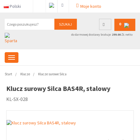
Polski
Moje konto
0
SZUKAJ
do darmowej dostawy brakuje:
299.00
ZŁ netto
Start
Klucze
Klucze surowe Silca
Klucz surowy Silca BAS4R, stalowy
KL-SX-028