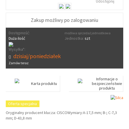
Udostępnij
Zakup możliwy po zalogowaniu
Dostępność:
możliwa sprzedaż jednostkowa
Duża ilość
Jednostka:
szt
Wysyłka*:
dzisiaj/poniedziałek
Zamów teraz
Informacje o
Karta produktu
bezpieczeństwie
produktu
Oferta specjalna
Oryginalny producent klucza: CISCOWymiary:A-17,5 mm; B-; C-7,3
mm; D-43,8 mm