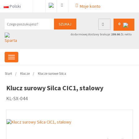
Polski
Moje konto
0
SZUKAJ
do darmowej dostawy brakuje:
299.00
ZŁ netto
Start
Klucze
Klucze surowe Silca
Klucz surowy Silca CIC1, stalowy
KL-SX-044