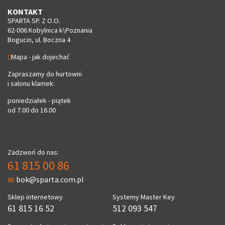
KONTAKT
SPARTA SP. Z O.O.
62-006 Kobylnica k\Poznania
Bogucin, ul. Boczna 4
Mapa - jak dojechać
Zapraszamy do hurtowni
i salonu klamek:
poniedziałek - piątek
od 7.00 do 16.00
Zadzwoń do nas:
61 815 00 86
bok@sparta.com.pl
Sklep internetowy
Systemy Master Key
61 815 16 52
512 093 547