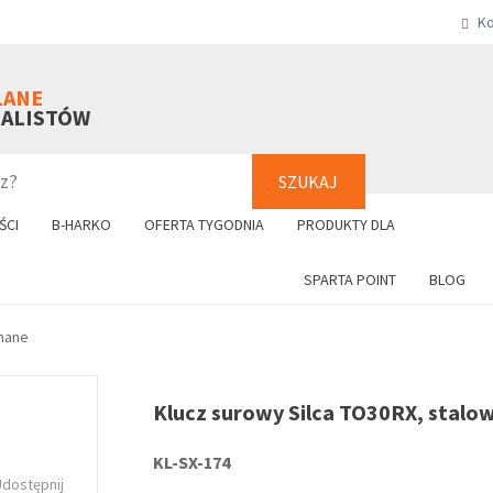
Ko
SZUKAJ
+48 61 8
LANE
NALISTÓW
SZUKAJ
ŚCI
B-HARKO
OFERTA TYGODNIA
PRODUKTY DLA
SPARTA POINT
BLOG
nane
Klucz surowy Silca TO30RX, stalo
KL-SX-174
Udostępnij