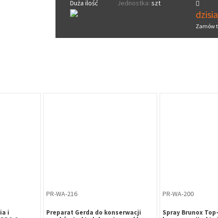
Duża ilość
Jednostka:
szt
dzisi
Zamów t
PR-WA-216
PR-WA-200
a i
Preparat Gerda do konserwacji
Spray Brunox Top-