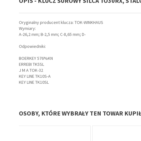
OPIS - KLUCZ SUROWY SILCA TO30RX, STA
ay do
ów,
Oryginalny producent klucza: TOK-WINKHAUS
Wymiary:
A-26,2 mm; B-2,5 mm; C-8,65 mm; D-
Odpowiedniki:
BOERKEY 576%KN
irm
ERREBI TK5SL
J M A TOK-32
KEY LINE TK10S-A
KEY LINE TK10SL
OSOBY, KTÓRE WYBRAŁY TEN TOWAR KUPI
Oferta specjalna
Oferta specjalna