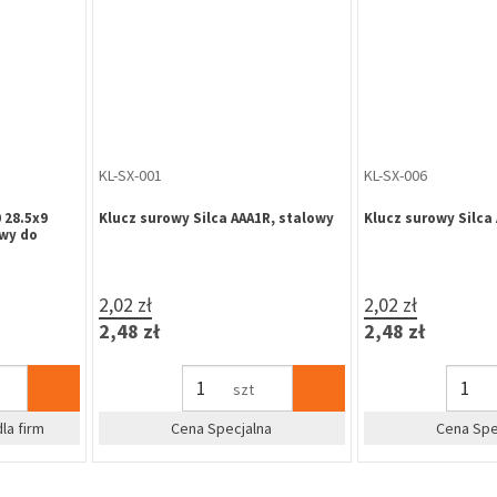
KL-SX-017
KL-SX-018
R, stalowy
Klucz surowy Silca AB52, stalowy
Klucz surowy Silc
1,60 zł
2,02 zł
1,97 zł
2,48 zł
szt
na
Cena Specjalna
Cena Sp