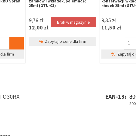
URBO Spray
zamków i wkładek, pojemność
konserwacji wkła
25ml (GTU-03)
kłódek 25ml (GTU-
9,76 zł
9,35 zł
Brak w magazynie
12,00 zł
11,50 zł
%
Zapytaj o cenę dla firm
%
dla firm
Zapytaj o 
TO30RX
EAN-13:
80
800