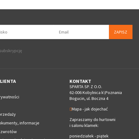
ZAPISZ
 subskrypcję
LIENTA
KONTAKT
SPARTA SP. Z O.O.
62-006 Kobylnica k\Poznania
rywatności
Bogucin, ul. Boczna 4
Mapa - jak dojechać
przedaży
Zapraszamy do hurtowni
okumenty, informacje
i salonu klamek:
 zwrotów
poniedziałek - piątek