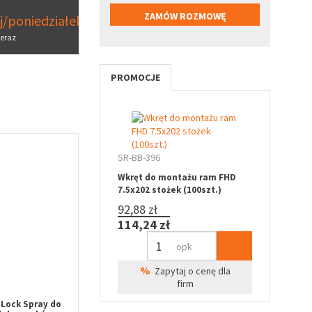
aj/poniedziałek
eraz
PROMOCJE
SR-BB-396
Wkręt do montażu ram FHD
7.5x202 stożek (100szt.)
92,88 zł
114,24 zł
opk
%
Zapytaj o cenę dla
firm
Lock Spray do