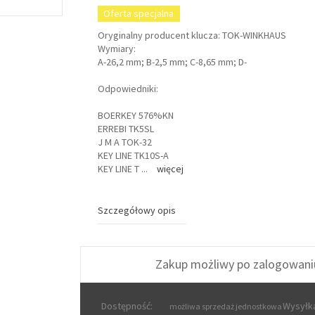
Oferta specjalna
Oryginalny producent klucza: TOK-WINKHAUS
Wymiary:
A-26,2 mm; B-2,5 mm; C-8,65 mm; D-
Odpowiedniki:
BOERKEY 576%KN
ERREBI TK5SL
J M A TOK-32
KEY LINE TK10S-A
KEY LINE T
...
więcej
Szczegółowy opis
Zakup możliwy po zalogowani
Dostępność:
Wysyłka
możliwa sprzedaż jednostkowa