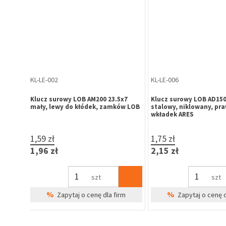
KL-SX-007
KL-SX-009
talowy
Klucz surowy Silca AB101R, stalowy
Klucz surowy Silca AB1
2,02 zł
1,33 zł
2,48 zł
1,64 zł
szt
szt
Cena Specjalna
Cena Specjal