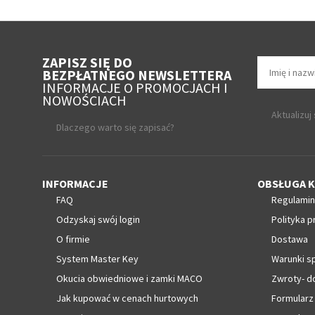
ZAPISZ SIĘ DO
BEZPŁATNEGO NEWSLETTERA
INFORMACJE O PROMOCJACH I
NOWOŚCIACH
Aktualizuj
Dlaczego warto się zapisać?
INFORMACJE
OBSŁUGA K
FAQ
Regulamin
Odzyskaj swój login
Polityka p
O firmie
Dostawa
System Master Key
Warunki s
Okucia obwiedniowe i zamki MACO
Zwroty- d
Jak kupować w cenach hurtowych
Formularz