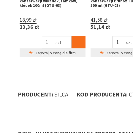
ów,
konserwacji wkładek, zamków,
konserwacji Brunox T
kłódek 100ml (GTU-03)
500 ml (GTU-03)
18,99 zł
41,58 zł
23,36 zł
51,14 zł
szt
szt
%
%
irm
Zapytaj o cenę dla firm
Zapytaj o cenę 
PRODUCENT:
SILCA
KOD PRODUCENTA:
C