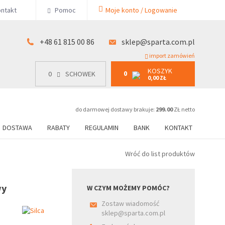
KOSZYK
ntakt
Pomoc
Moje konto / Logowanie
0
15 00 86
0
SCHOWEK
0,00 ZŁ
+48 61 815 00 86
sklep@sparta.com.pl
import zamówień
KOSZYK
0
0
SCHOWEK
0,00 ZŁ
do darmowej dostawy brakuje:
299.00
ZŁ netto
DOSTAWA
RABATY
REGULAMIN
BANK
KONTAKT
Wróć do list produktów
wy
W CZYM MOŻEMY POMÓC?
Zostaw wiadomość
sklep@sparta.com.pl