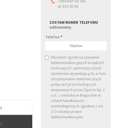
Zadzwoń do nas
61 815 00 86
ZOSTAW NUMER TELEFONU
oddzwonimy
Telefon
*
Wyrażam zgodę na używanie
telekomunikacyjnych urządzeń
końcowych i automatycznych
systemów wywołujących, w tym
otrzymywanie telefonicznych
połączeń przychodzących
inicjowanych przez Sparta Sp. z
o.o. z siedzibą w Bogucinie w
celach handlowych i
marketingowych zgodnie z art.
u
172 ustawy prawo
telekomunikacyjne.
*: