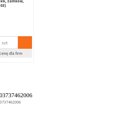
dek, zamków,
03)
szt
cenę dla firm
03737462006
3737462006