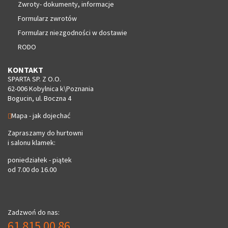
Zwroty- dokumenty, informacje
Formularz zwrotów
Formularz niezgodności w dostawie
RODO
KONTAKT
SPARTA SP. Z O.O.
62-006 Kobylnica k\Poznania
Bogucin, ul. Boczna 4
Mapa - jak dojechać
Zapraszamy do hurtowni
i salonu klamek:
poniedziałek - piątek
od 7.00 do 16.00
Zadzwoń do nas:
61 815 00 86