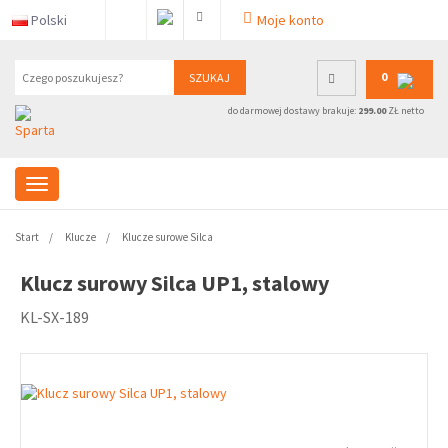
Polski
Moje konto
0
SZUKAJ
do darmowej dostawy brakuje:
299.00
ZŁ netto
Start
Klucze
Klucze surowe Silca
Klucz surowy Silca UP1, stalowy
KL-SX-189