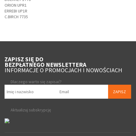
ORION UPR1
ERREBI UP1R
C.BIRCH 7735
ZAPISZ SIĘ DO
BEZPŁATNEGO NEWSLETTERA
INFORMACJE O PROMOCJACH I NOWOŚCIACH
Dlaczego warto się zapisać?
ZAPISZ
Aktualizuj subskrypcję