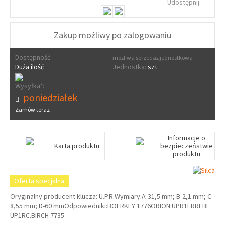
Udostępnij
Zakup możliwy po zalogowaniu
Dostępność:
możliwa sprzedaż jednostkowa
Duża ilość
Jednostka:
szt
Wysyłka*:
poniedziałek
Zamów teraz
Informacje o
Karta produktu
bezpieczeństwie
produktu
Oferta specjalna
Oryginalny producent klucza: U.P.R.Wymiary:A-31,5 mm; B-2,1 mm; C-
8,55 mm; D-60 mmOdpowiedniki:BOERKEY 1776ORION UPR1ERREBI
UP1RC.BIRCH 7735