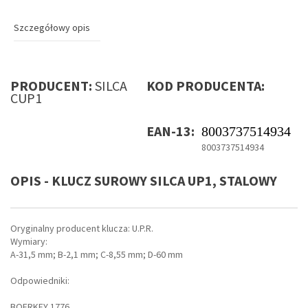
Szczegółowy opis
PRODUCENT:
SILCA
KOD PRODUCENTA:
CUP1
EAN-13:
8003737514934
8003737514934
OPIS - KLUCZ SUROWY SILCA UP1, STALOWY
Oryginalny producent klucza: U.P.R.
Wymiary:
A-31,5 mm; B-2,1 mm; C-8,55 mm; D-60 mm
Odpowiedniki:
BOERKEY 1776