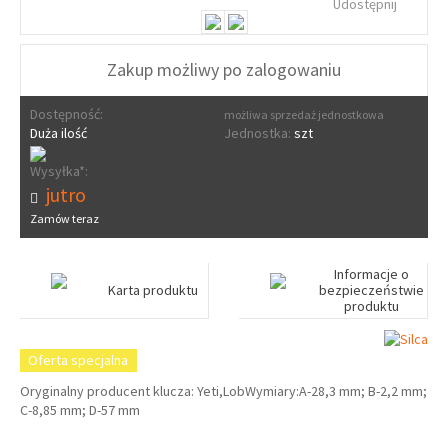
Udostępnij
Zakup możliwy po zalogowaniu
Dostępność:
możliwa sprzedaż jednostkowa
Duża ilość
Jednostka:
szt
Wysyłka*:
jutro
Zamów teraz
Informacje o
Karta produktu
bezpieczeństwie
produktu
Oferta specjalna
Oryginalny producent klucza: Yeti,LobWymiary:A-28,3 mm; B-2,2 mm;
C-8,85 mm; D-57 mm