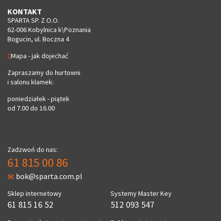
KONTAKT
SPARTA SP. Z O.O.
62-006 Kobylnica k\Poznania
Bogucin, ul. Boczna 4
Mapa - jak dojechać
Zapraszamy do hurtowni
i salonu klamek:
poniedziałek - piątek
od 7.00 do 16.00
Zadzwoń do nas:
61 815 00 86
bok@sparta.com.pl
Sklep internetowy
Systemy Master Key
61 815 16 52
512 093 547