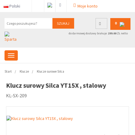
Polski
Moje konto
0
SZUKAJ
do darmowej dostawy brakuje:
299.00
ZŁ netto
Start
Klucze
Klucze surowe Silca
Klucz surowy Silca YT15X , stalowy
KL-SX-209