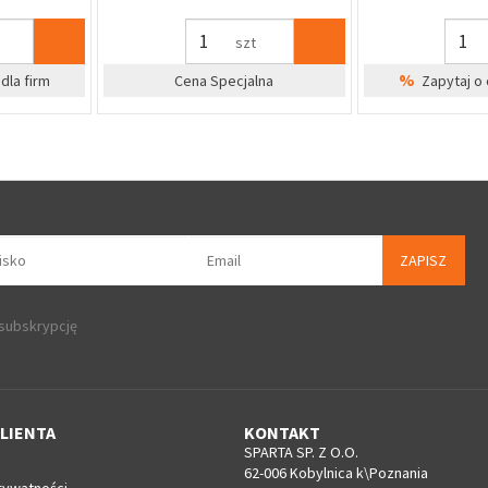
szt
%
dla firm
Cena Specjalna
Zapytaj o 
ZAPISZ
 subskrypcję
LIENTA
KONTAKT
SPARTA SP. Z O.O.
62-006 Kobylnica k\Poznania