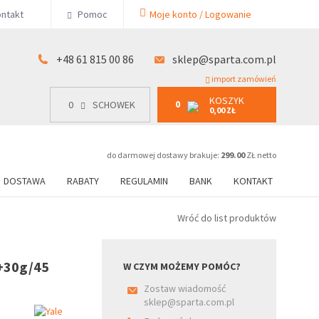
KOSZYK
ntakt
Pomoc
Moje konto / Logowanie
0
15 00 86
0
SCHOWEK
0,00 ZŁ
+48 61 815 00 86
sklep@sparta.com.pl
import zamówień
KOSZYK
0
0
SCHOWEK
0,00 ZŁ
do darmowej dostawy brakuje:
299.00
ZŁ netto
DOSTAWA
RABATY
REGULAMIN
BANK
KONTAKT
Wróć do list produktów
+30g/45
W CZYM MOŻEMY POMÓC?
Zostaw wiadomość
sklep@sparta.com.pl