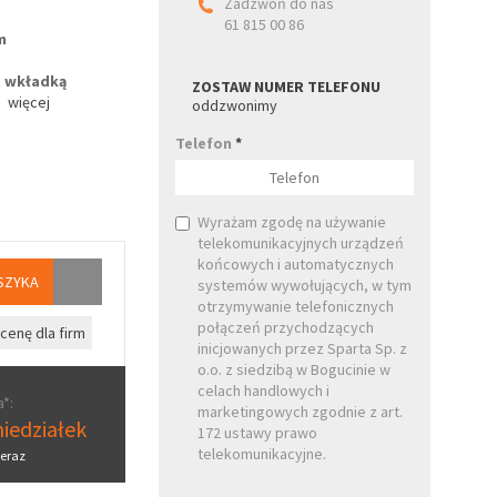
Zadzwoń do nas
61 815 00 86
m
z
wkładką
ZOSTAW NUMER TELEFONU
więcej
oddzwonimy
Telefon
*
Wyrażam zgodę na używanie
telekomunikacyjnych urządzeń
końcowych i automatycznych
SZYKA
systemów wywołujących, w tym
otrzymywanie telefonicznych
połączeń przychodzących
cenę dla firm
inicjowanych przez Sparta Sp. z
o.o. z siedzibą w Bogucinie w
celach handlowych i
*:
marketingowych zgodnie z art.
iedziałek
172 ustawy prawo
telekomunikacyjne.
eraz