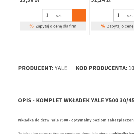
szt
szt
%
%
irm
Zapytaj o cenę dla firm
Zapytaj o cenę 
PRODUCENT:
YALE
KOD PRODUCENTA:
1
OPIS - KOMPLET WKŁADEK YALE Y500 30/4
ay do
ów,
Wkładka do drzwi Yale Y500 - optymalny poziom zabezpieczen
Zwiększ bezpieczeństwo swojego domu lub biura z
wkładką bę