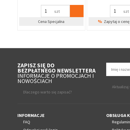
szt
szt
%
irm
Cena Specjalna
Zapytaj o cenę 
ZAPISZ SIĘ DO
BEZPŁATNEGO NEWSLETTERA
INFORMACJE O PROMOCJACH I
NOWOŚCIACH
Aktualizuj
Dlaczego warto się zapisać?
INFORMACJE
OBSŁUGA K
FAQ
Regulamin