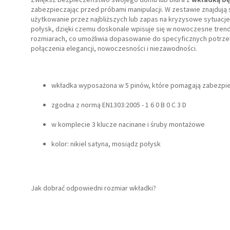
zabezpieczając przed próbami manipulacji. W zestawie znajdują 
użytkowanie przez najbliższych lub zapas na kryzysowe sytuacj
połysk, dzięki czemu doskonale wpisuje się w nowoczesne trend
rozmiarach, co umożliwia dopasowanie do specyficznych potrz
połączenia elegancji, nowoczesności i niezawodności.
irm
wkładka wyposażona w 5 pinów, które pomagają zabezpie
zgodna z normą EN1303:2005 - 1 6 0 B 0 C 3 D
w komplecie 3 klucze nacinane i śruby montażowe
kolor: nikiel satyna, mosiądz połysk
Jak dobrać odpowiedni rozmiar wkładki?