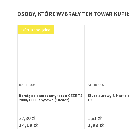
OSOBY, KTÓRE WYBRAŁY TEN TOWAR KUPI
Oferta specjalna
RA-LE-008
KL-HR-002
Morus 72
Ramię do samozamykacza GEZE TS
Klucz surowy B-Harko 
2000/4000, brązowe (102422)
H6
27,80 zł
1,61 zł
34,19 zł
1,98 zł