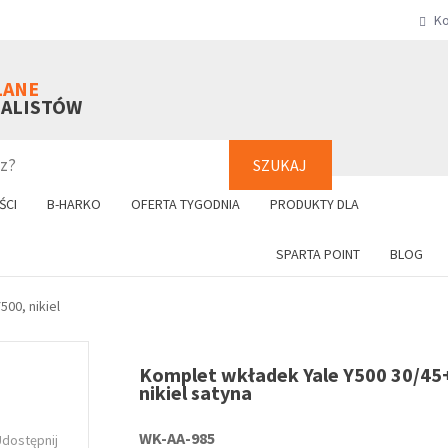
Ko
SZUKAJ
+48 61 8
LANE
NALISTÓW
SZUKAJ
ŚCI
B-HARKO
OFERTA TYGODNIA
PRODUKTY DLA
SPARTA POINT
BLOG
500, nikiel
Komplet wkładek Yale Y500 30/45
nikiel satyna
WK-AA-985
Udostępnij