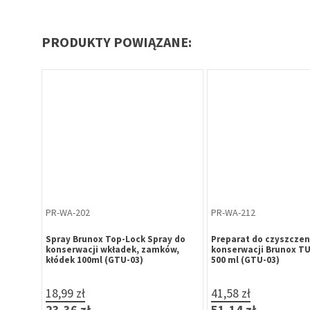
PRODUKTY POWIĄZANE:
PR-WA-202
PR-WA-212
ay do
Spray Brunox Top-Lock Spray do
Preparat do czyszczeni
ów,
konserwacji wkładek, zamków,
konserwacji Brunox T
kłódek 100ml (GTU-03)
500 ml (GTU-03)
18,99 zł
41,58 zł
23,36 zł
51,14 zł