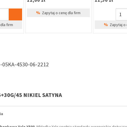
%
Zapytaj o cenę dla firm
%
dla firm
Zapytaj o 
0-05KA-4530-06-2212
5+30G/45 NIKIEL SATYNA
ia
benkową Yale Y500
. Wkładka Yale spełnia standardy europejskie dotyczą