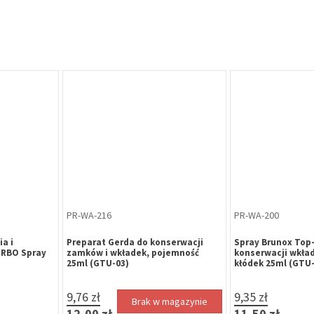
PR-WA-216
PR-WA-200
a i
Preparat Gerda do konserwacji
Spray Brunox Top-
URBO Spray
zamków i wkładek, pojemność
konserwacji wkła
25ml (GTU-03)
kłódek 25ml (GTU-
9,76 zł
9,35 zł
Brak w magazynie
12,00 zł
11,50 zł