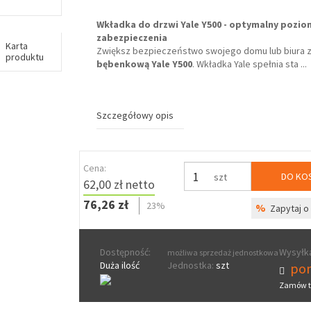
Wkładka do drzwi Yale Y500 - optymalny pozio
zabezpieczenia
Karta
Zwiększ bezpieczeństwo swojego domu lub biura 
produktu
bębenkową Yale Y500
. Wkładka Yale spełnia sta
...
Szczegółowy opis
Cena:
DO KO
szt
62,00 zł netto
76,26 zł
23%
%
Zapytaj o 
Dostępność:
Wysyłka
możliwa sprzedaż jednostkowa
Duża ilość
Jednostka:
szt
pon
Zamów t