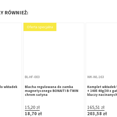
ŁY RÓWNIEŻ:
Oferta specjalna
BL-HF-003
WK-WL-163
do wkładek
Blacha regulowana do zamka
Komplet wkładek W
magnetycznego BONAITI B-TWIN
+ 1405 40g/30 z ga
chrom satyna
kluczy nacinanych
15,20 zł
165,51 zł
18,70 zł
203,58 zł