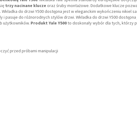
się
trzy nacinane klucze
oraz śruby montażowe. Dodatkowe klucze pozwa
e. Wkładka do drzwi Y500 dostępna jest w eleganckim wykończeniu nikiel s
y i pasuje do różnorodnych stylów drzwi. Wkładka do drzwi Y500 dostępna 
eb użytkowników.
Produkt Yale Y500
to doskonały wybór dla tych, którzy 
czyć przed próbami manipulacji