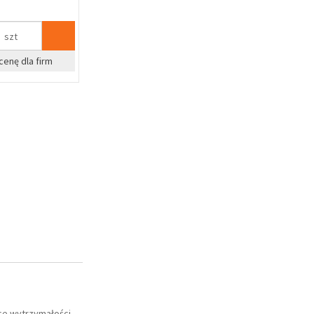
szt
cenę dla firm
ce wytrzymałości,