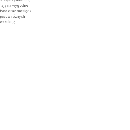
lają na wygodne
atyna oraz mosiądz
jest w różnych
poszukują