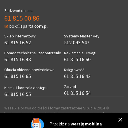
Zadzwoń do nas:
61 815 00 86
bok@sparta.com.pl
Sklep internetowy
Systemy Master Key
61 815 16 52
512 093 547
Pomoc techniczna i zaopatrzenie
Reklamacje i uwagi
61 815 16 48
61 815 16 60
Okucia okienne obwiedniowe
Księgowość
61 815 16 65
61 815 16 42
Zarząd
Klamki i kontrola dostępu
61 815 16 54
61 815 16 55
Wszelkie prawa do treści i formy zastrzeżone SPARTA 2014 ©
Kopiowanie zdjęć i innych treści wymaga pisemnej zgody Sparta sp. z
o.o.
Przejdź na
wersję mobilną
realizacja
ecreo.eu