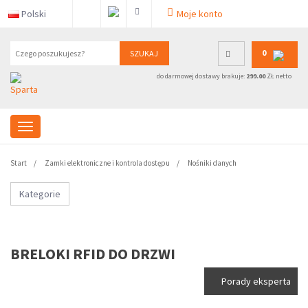
Polski
Moje konto
0
SZUKAJ
do darmowej dostawy brakuje:
299.00
ZŁ netto
Start
Zamki elektroniczne i kontrola dostępu
Nośniki danych
Kategorie
BRELOKI RFID DO DRZWI
Porady eksperta