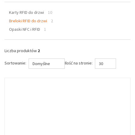
Karty RFID do drzwi
10
Breloki RFID do drzwi
2
Opaski NFC i RFID
1
Liczba produktów
2
Sortowanie:
Ilość na stronie:
Domyślne
30