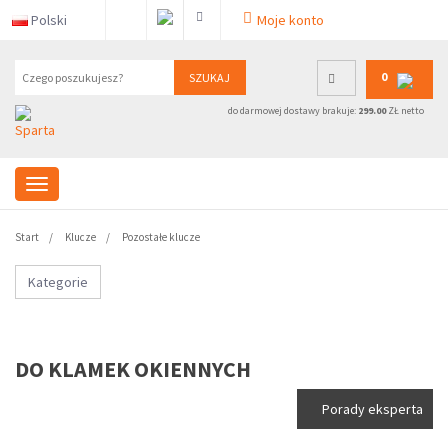
Polski
Moje konto
0
SZUKAJ
do darmowej dostawy brakuje:
299.00
ZŁ netto
Start
Klucze
Pozostałe klucze
Kategorie
DO KLAMEK OKIENNYCH
Porady eksperta