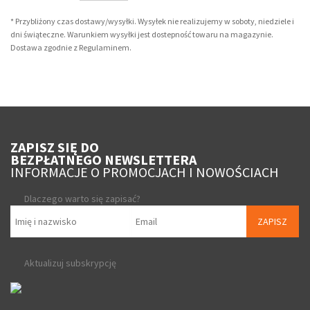
* Przybliżony czas dostawy/wysyłki. Wysyłek nie realizujemy w soboty, niedziele i
dni świąteczne. Warunkiem wysyłki jest dostepność towaru na magazynie.
Dostawa zgodnie z Regulaminem.
ZAPISZ SIĘ DO
BEZPŁATNEGO NEWSLETTERA
INFORMACJE O PROMOCJACH I NOWOŚCIACH
Dlaczego warto się zapisać?
ZAPISZ
Aktualizuj subskrypcję