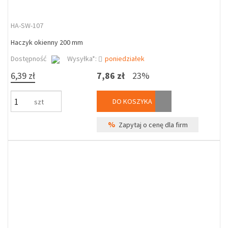
HA-SW-107
Haczyk okienny 200 mm
Dostępność
Wysyłka*:
poniedziałek
6,39 zł
7,86 zł
23%
DO KOSZYKA
szt
%
Zapytaj o cenę dla firm