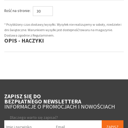
Ilość na stronie:
30
* Przybliżony czas dostawy/wysyłki. Wysyłek nie realizujemy w soboty, niedziele i
dni świąteczne. Warunkiem wysyłki jest dostepność towaru na magazynie.
Dostawa zgodnie z Regulaminem.
OPIS - HACZYKI
ZAPISZ SIĘ DO
BEZPŁATNEGO NEWSLETTERA
INFORMACJE O PROMOCJACH I NOWOŚCIACH
Dlaczego warto się zapisać?
ZAPISZ