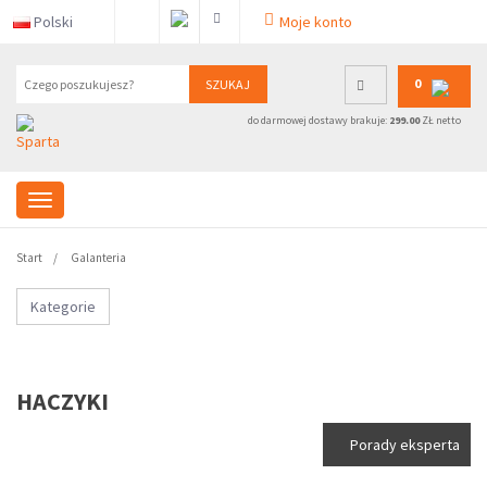
Polski
Moje konto
0
SZUKAJ
do darmowej dostawy brakuje:
299.00
ZŁ netto
Start
Galanteria
Kategorie
HACZYKI
Porady eksperta