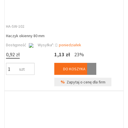
HA-SW-102
Haczyk okienny 80 mm
Dostępność
Wysyłka*:
poniedziałek
0,92 zł
1,13 zł
23%
DO KOSZYKA
szt
%
Zapytaj o cenę dla firm