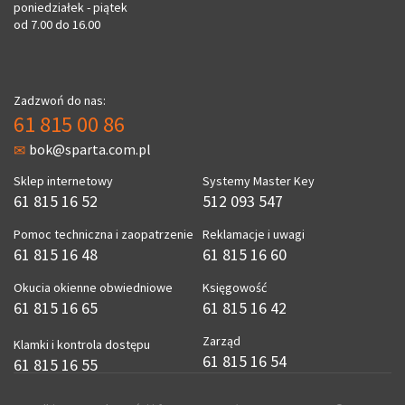
poniedziałek - piątek
od 7.00 do 16.00
Zadzwoń do nas:
61 815 00 86
bok@sparta.com.pl
Sklep internetowy
Systemy Master Key
61 815 16 52
512 093 547
Pomoc techniczna i zaopatrzenie
Reklamacje i uwagi
61 815 16 48
61 815 16 60
Okucia okienne obwiedniowe
Księgowość
61 815 16 65
61 815 16 42
Zarząd
Klamki i kontrola dostępu
61 815 16 54
61 815 16 55