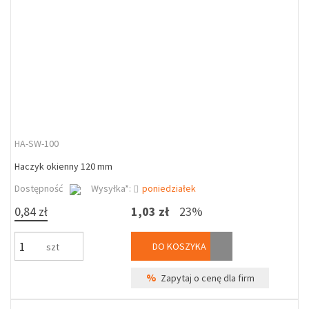
HA-SW-100
Haczyk okienny 120 mm
Dostępność
Wysyłka*:
poniedziałek
0,84 zł
1,03 zł
23%
DO KOSZYKA
szt
%
Zapytaj o cenę dla firm