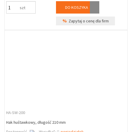
DO KOSZYKA
szt
%
Zapytaj o cenę dla firm
HA-SW-200
Hak huśtawkowy, długość 210 mm
Dostępność
Wysyłka*:
poniedziałek