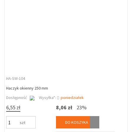
HA-SW-104
Haczyk okienny 250 mm
Dostępność
Wysyłka*:
poniedziałek
6,55 zł
8,06 zł
23%
DO KOSZYKA
szt