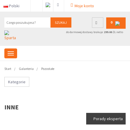
Polski
Moje konto
0
SZUKAJ
do darmowej dostawy brakuje:
299.00
ZŁ netto
Start
Galanteria
Pozostałe
Kategorie
INNE
Porady eksperta