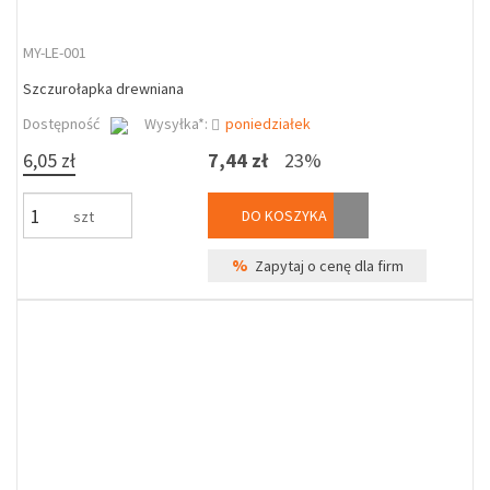
MY-LE-001
Szczurołapka drewniana
Dostępność
Wysyłka*:
poniedziałek
6,05 zł
7,44 zł
23%
DO KOSZYKA
szt
%
Zapytaj o cenę dla firm