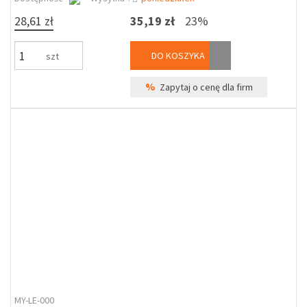
28,61 zł
35,19 zł
23%
DO KOSZYKA
szt
%
Zapytaj o cenę dla firm
MY-LE-000