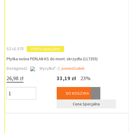
SZ-LE-575
Oferta specjalna
Płytka nośna PERLAN KS do mont. skrzydła (117355)
Dostępność
Wysyłka*:
poniedziałek
26,98 zł
33,19 zł
23%
DO KOSZYKA
Cena Specjalna