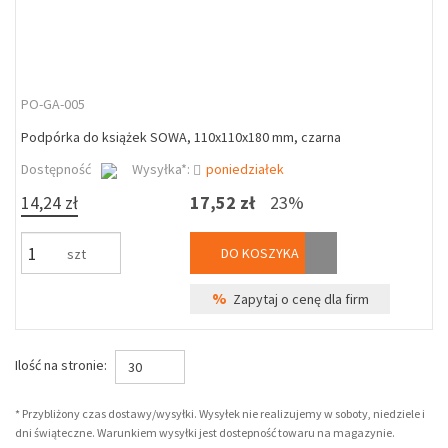
PO-GA-005
Podpórka do książek SOWA, 110x110x180 mm, czarna
Dostępność
Wysyłka*:
poniedziałek
14,24 zł
17,52 zł
23%
DO KOSZYKA
szt
%
Zapytaj o cenę dla firm
Ilość na stronie:
30
* Przybliżony czas dostawy/wysyłki. Wysyłek nie realizujemy w soboty, niedziele i
dni świąteczne. Warunkiem wysyłki jest dostepność towaru na magazynie.