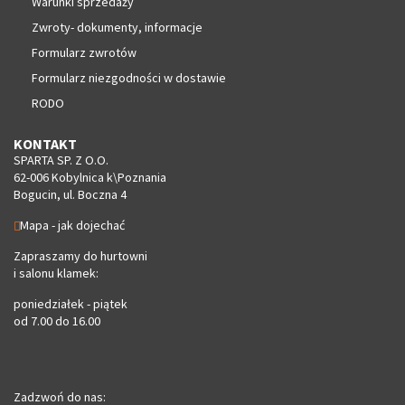
Warunki sprzedaży
Zwroty- dokumenty, informacje
Formularz zwrotów
Formularz niezgodności w dostawie
RODO
KONTAKT
SPARTA SP. Z O.O.
62-006 Kobylnica k\Poznania
Bogucin, ul. Boczna 4
Mapa - jak dojechać
Zapraszamy do hurtowni
i salonu klamek:
poniedziałek - piątek
od 7.00 do 16.00
Zadzwoń do nas: