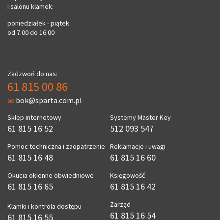
i salonu klamek:
poniedziałek - piątek
od 7.00 do 16.00
Zadzwoń do nas:
61 815 00 86
bok@sparta.com.pl
Sklep internetowy
Systemy Master Key
61 815 16 52
512 093 547
Pomoc techniczna i zaopatrzenie
Reklamacje i uwagi
61 815 16 48
61 815 16 60
Okucia okienne obwiedniowe
Księgowość
61 815 16 65
61 815 16 42
Zarząd
Klamki i kontrola dostępu
61 815 16 54
61 815 16 55