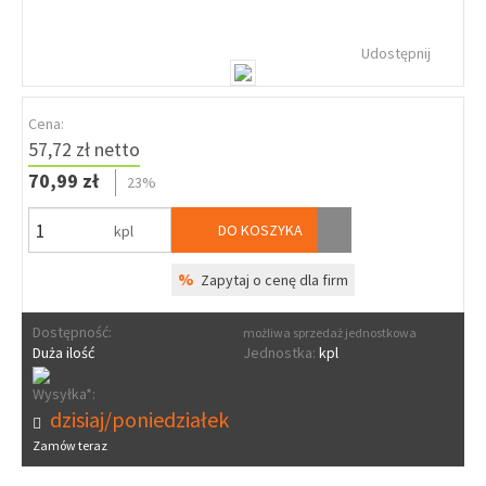
Udostępnij
Cena:
57,72 zł netto
70,99 zł
23%
DO KOSZYKA
kpl
%
Zapytaj o cenę dla firm
Dostępność:
możliwa sprzedaż jednostkowa
Duża ilość
Jednostka:
kpl
Wysyłka*:
dzisiaj/poniedziałek
Zamów teraz