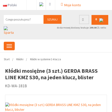
Polski
Moje konto
0
SZUKAJ
do darmowej dostawy brakuje:
299.00
ZŁ netto
Start
Kłódki
Kłódki w systemie 1-klucza
Kłódki mosiężne (3 szt.) GERDA BRASS
LINE KMZ S30, na jeden klucz, blister
KD-WA-181B