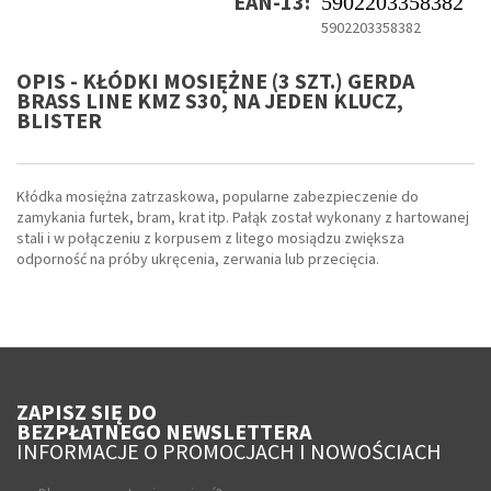
EAN-13:
5902203358382
5902203358382
OPIS - KŁÓDKI MOSIĘŻNE (3 SZT.) GERDA
BRASS LINE KMZ S30, NA JEDEN KLUCZ,
BLISTER
Kłódka mosiężna zatrzaskowa, popularne zabezpieczenie do
zamykania furtek, bram, krat itp. Pałąk został wykonany z hartowanej
stali i w połączeniu z korpusem z litego mosiądzu zwiększa
odporność na próby ukręcenia, zerwania lub przecięcia.
ZAPISZ SIĘ DO
BEZPŁATNEGO NEWSLETTERA
INFORMACJE O PROMOCJACH I NOWOŚCIACH