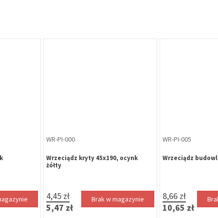
WR-PI-000
WR-PI-005
k
Wrzeciądz kryty 45x190, ocynk
Wrzeciądz budowla
żółty
4,45 zł
8,66 zł
magazynie
Brak w magazynie
Bra
5,47 zł
10,65 zł