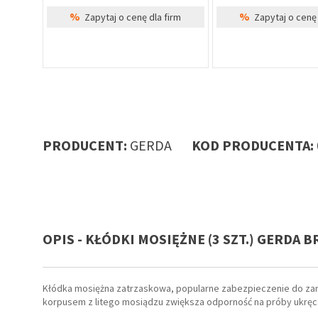
%
%
irm
Zapytaj o cenę dla firm
Zapytaj o cenę 
PRODUCENT:
GERDA
KOD PRODUCENTA:
OPIS - KŁÓDKI MOSIĘŻNE (3 SZT.) GERDA B
Kłódka mosiężna zatrzaskowa, popularne zabezpieczenie do zamyka
korpusem z litego mosiądzu zwiększa odporność na próby ukręcen