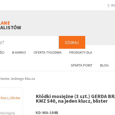
Ko
SZUKAJ
+48 61 8
LANE
NALISTÓW
SZUKAJ
ŚCI
B-HARKO
OFERTA TYGODNIA
PRODUKTY DLA
SPARTA POINT
BLOG
stemie Jednego Klucza
Kłódki mosiężne (3 szt.) GERDA B
KMZ S40, na jeden klucz, blister
KD-WA-184B
Udostępnij