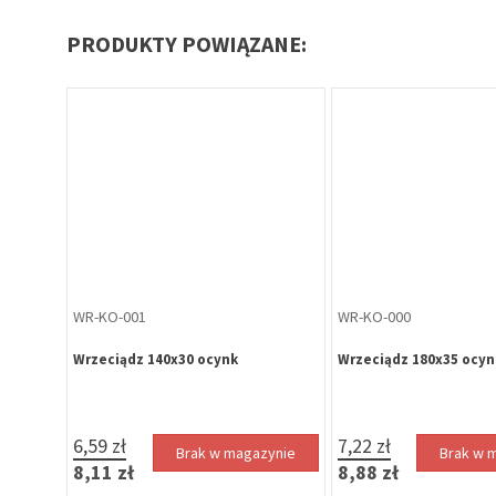
PRODUKTY POWIĄZANE:
WR-KO-001
WR-KO-000
Wrzeciądz 140x30 ocynk
Wrzeciądz 180x35 ocyn
6,59 zł
7,22 zł
zynie
Brak w magazynie
Brak w 
8,11 zł
8,88 zł