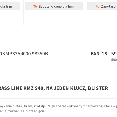
%
%
dla firm
Zapytaj o cenę dla firm
Zapytaj o 
0KMPS3A4000.98350B
EAN-13:
59
590
RASS LINE KMZ S40, NA JEDEN KLUCZ, BLISTER
nia furtek, bram, krat itp. Pałąk został wykonany z hartowanej stali i w 
ia, zerwania lub przecięcia.