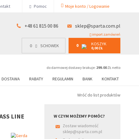
KOSZYK
ntakt
Pomoc
Moje konto / Logowanie
0
15 00 86
0
SCHOWEK
0,00 ZŁ
+48 61 815 00 86
sklep@sparta.com.pl
import zamówień
KOSZYK
0
0
SCHOWEK
0,00 ZŁ
do darmowej dostawy brakuje:
299.00
ZŁ netto
DOSTAWA
RABATY
REGULAMIN
BANK
KONTAKT
Wróć do list produktów
RASS LINE
W CZYM MOŻEMY POMÓC?
Zostaw wiadomość
sklep@sparta.com.pl