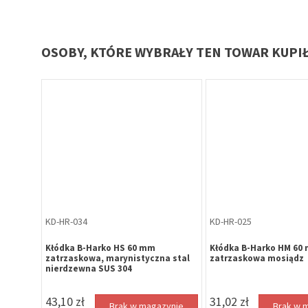
OSOBY, KTÓRE WYBRAŁY TEN TOWAR KUPI
KD-HR-034
KD-HR-025
 profil
Kłódka B-Harko HS 60 mm
Kłódka B-Harko HM 60
ecco
zatrzaskowa, marynistyczna stal
zatrzaskowa mosiądz
nierdzewna SUS 304
43,10 zł
31,02 zł
zynie
Brak w magazynie
Brak w 