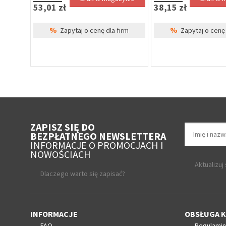
53,01 zł
38,15 zł
%
%
irm
Zapytaj o cenę dla firm
Zapytaj o cenę 
ZAPISZ SIĘ DO
BEZPŁATNEGO NEWSLETTERA
INFORMACJE O PROMOCJACH I
NOWOŚCIACH
Aktualizuj
Dlaczego warto się zapisać?
INFORMACJE
OBSŁUGA K
FAQ
Regulamin