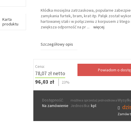
Kłódka mosiężna zatrzaskowa, popularne zabezpie
zamykania furtek, bram, krat itp. Pałąk został wyko
Karta
hartowanej stali i w połączeniu z korpusem z liteg
produktu
zwiększa odporność na pr
...
więcej
Szczegółowy opis
Cena:
78,07 zł netto
96,03 zł
23%
Dostępność:
Wysyłka
możliwa sprzedaż jednostkowa
Na zamówienie
Jednostka:
kpl
dzis
Zamów t