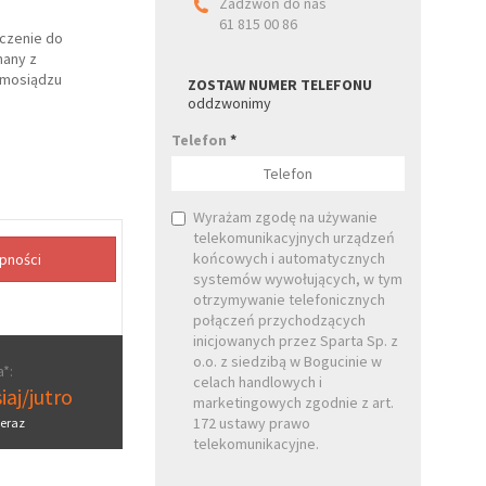
Zadzwoń do nas
61 815 00 86
czenie do
nany z
o mosiądzu
ZOSTAW NUMER TELEFONU
oddzwonimy
Telefon
*
Wyrażam zgodę na używanie
telekomunikacyjnych urządzeń
końcowych i automatycznych
systemów wywołujących, w tym
otrzymywanie telefonicznych
połączeń przychodzących
inicjowanych przez Sparta Sp. z
o.o. z siedzibą w Bogucinie w
*:
celach handlowych i
iaj/jutro
marketingowych zgodnie z art.
172 ustawy prawo
eraz
telekomunikacyjne.