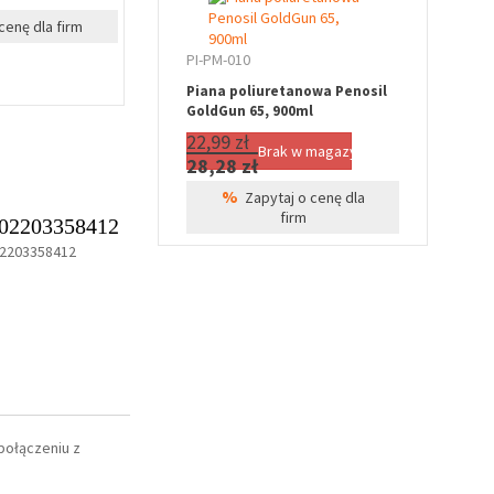
%
%
cenę dla firm
Zapytaj o cenę dla firm
Zapyta
PI-PM-010
Piana poliuretanowa Penosil
GoldGun 65, 900ml
22,99 zł
Brak w magazynie
28,28 zł
%
Zapytaj o cenę dla
firm
02203358412
2203358412
połączeniu z