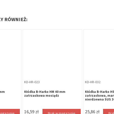
ŁY RÓWNIEŻ:
KD-HR-023
KD-HR-032
 mm
Kłódka B-Harko HM 40 mm
Kłódka B-Harko H
zatrzaskowa mosiądz
zatrzaskowa, mar
nierdzewna SUS 3
16,59 zł
25,86 zł
magazynie
Brak w magazynie
Bra