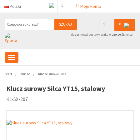
Polski
Moje konto
0
SZUKAJ
do darmowej dostawy brakuje:
299.00
ZŁ netto
Start
Klucze
Klucze surowe Silca
Klucz surowy Silca YT15, stalowy
KL-SX-207