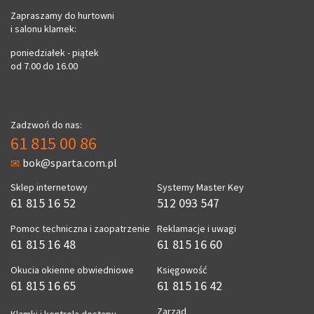
Zapraszamy do hurtowni
i salonu klamek:
poniedziałek - piątek
od 7.00 do 16.00
Zadzwoń do nas:
61 815 00 86
bok@sparta.com.pl
Sklep internetowy
Systemy Master Key
61 815 16 52
512 093 547
Pomoc techniczna i zaopatrzenie
Reklamacje i uwagi
61 815 16 48
61 815 16 60
Okucia okienne obwiedniowe
Księgowość
61 815 16 65
61 815 16 42
Zarząd