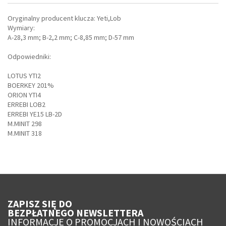
Oryginalny producent klucza: Yeti,Lob
Wymiary:
A-28,3 mm; B-2,2 mm; C-8,85 mm; D-57 mm
Odpowiedniki:
LOTUS YTI2
BOERKEY 201%
ORION YTI4
ERREBI LOB2
ERREBI YE15 LB-2D
M.MINIT 298
M.MINIT 318
ZAPISZ SIĘ DO
BEZPŁATNEGO NEWSLETTERA
INFORMACJE O PROMOCJACH I NOWOŚCIACH