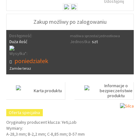
Udostępnij
Zakup możliwy po zalogowaniu
Dostępność:
możliwa sprzedaż jednostkowa
Duża ilość
Jednostka:
szt
Wysyłka*:
poniedziałek
Zamów teraz
Informacje o
Karta produktu
bezpieczeństwie
produktu
Oferta specjalna
Oryginalny producent klucza: Yeti,Lob
Wymiary:
A-28,3 mm; B-2,2 mm; C-8,85 mm; D-57 mm