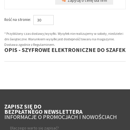
%
Zapytaj o cenę dla firm
Ilość na stronie:
30
* Przybliżony czas dostawy/wysyłki. Wysyłek nie realizujemy w soboty, niedziele i
dni świąteczne. Warunkiem wysyłki jest dostepność towaru na magazynie.
Dostawa zgodnie z Regulaminem.
OPIS - SZYFROWE ELEKTRONICZNE DO SZAFEK
ZAPISZ SIĘ DO
BEZPŁATNEGO NEWSLETTERA
INFORMACJE O PROMOCJACH I NOWOŚCIACH
Dlaczego warto się zapisać?