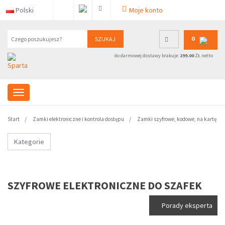
Polski
Moje konto
0
SZUKAJ
do darmowej dostawy brakuje:
299.00
ZŁ netto
Start
Zamki elektroniczne i kontrola dostępu
Zamki szyfrowe, kodowe, na kartę
Kategorie
SZYFROWE ELEKTRONICZNE DO SZAFEK
Porady eksperta