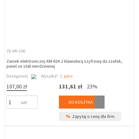
ZE-HR-100
Zamek elektroniczny KM-61K z klawiaturą szyfrową do szafek,
panel ze stali nierdzewnej
Dostępność
Wysyłka*:
jutro
107,00 zł
131,61 zł
23%
DO KOSZYKA
szt
%
Zapytaj o cenę dla firm