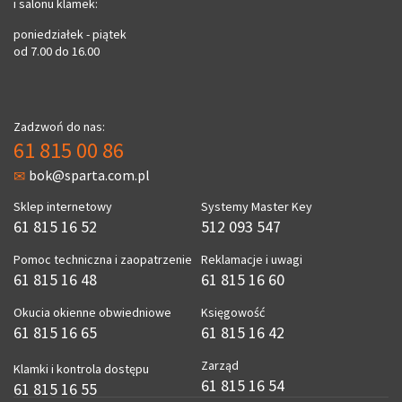
i salonu klamek:
poniedziałek - piątek
od 7.00 do 16.00
Zadzwoń do nas:
61 815 00 86
bok@sparta.com.pl
Sklep internetowy
Systemy Master Key
61 815 16 52
512 093 547
Pomoc techniczna i zaopatrzenie
Reklamacje i uwagi
61 815 16 48
61 815 16 60
Okucia okienne obwiedniowe
Księgowość
61 815 16 65
61 815 16 42
Zarząd
Klamki i kontrola dostępu
61 815 16 54
61 815 16 55