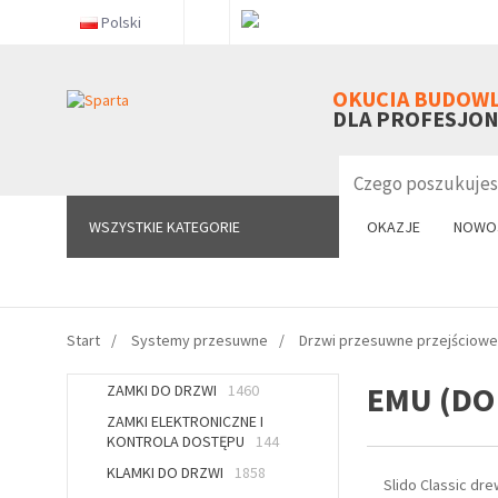
Polski
WSZYSTKIE KATEGORIE
OKUCIA BUDOW
DLA PROFESJO
WSZYSTKIE KATEGORIE
OKAZJE
NOWO
Start
Systemy przesuwne
Drzwi przesuwne przejściowe
EMU (DO
ZAMKI DO DRZWI
1460
ZAMKI ELEKTRONICZNE I
KONTROLA DOSTĘPU
144
KLAMKI DO DRZWI
1858
Slido Classic dre