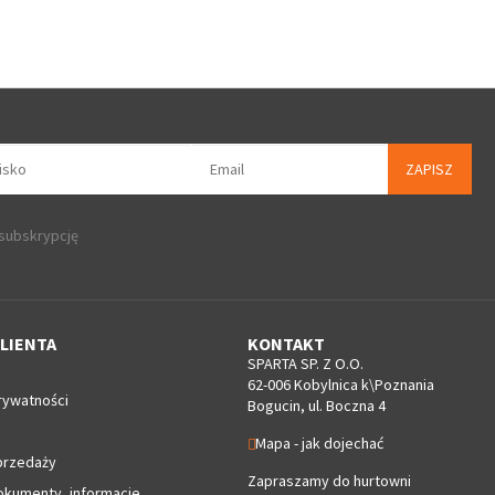
ZAPISZ
 subskrypcję
LIENTA
KONTAKT
SPARTA SP. Z O.O.
62-006 Kobylnica k\Poznania
rywatności
Bogucin, ul. Boczna 4
Mapa - jak dojechać
przedaży
Zapraszamy do hurtowni
okumenty, informacje