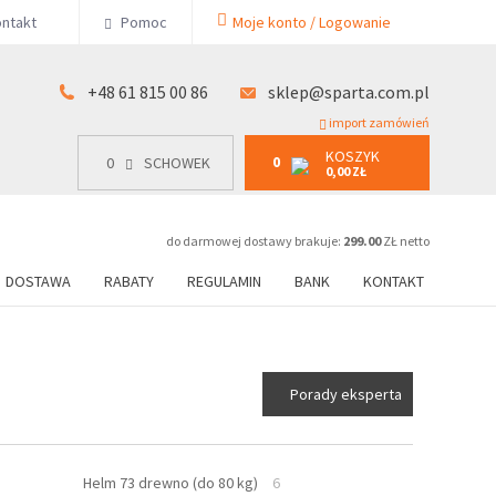
KOSZYK
ntakt
Pomoc
Moje konto / Logowanie
0
15 00 86
0
SCHOWEK
0,00 ZŁ
+48 61 815 00 86
sklep@sparta.com.pl
import zamówień
KOSZYK
0
0
SCHOWEK
0,00 ZŁ
do darmowej dostawy brakuje:
299.00
ZŁ netto
DOSTAWA
RABATY
REGULAMIN
BANK
KONTAKT
Porady eksperta
Helm 73 drewno (do 80 kg)
6