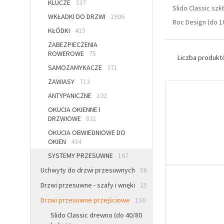
KLUCZE
337
Slido Classic szk
WKŁADKI DO DRZWI
1906
Roc Design (do 1
KŁÓDKI
415
ZABEZPIECZENIA
ROWEROWE
75
Liczba produk
SAMOZAMYKACZE
371
ZAWIASY
713
ANTYPANICZNE
102
OKUCIA OKIENNE I
DRZWIOWE
821
OKUCIA OBWIEDNIOWE DO
OKIEN
434
SYSTEMY PRZESUWNE
197
Uchwyty do drzwi przesuwnych
56
Drzwi przesuwne - szafy i wnęki
25
Drzwi przesuwne przejściowe
116
Slido Classic drewno (do 40/80