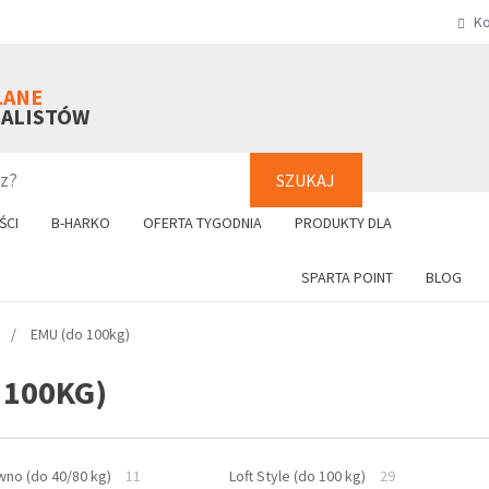
Ko
SZUKAJ
+48 61 8
LANE
NALISTÓW
SZUKAJ
ŚCI
B-HARKO
OFERTA TYGODNIA
PRODUKTY DLA
SPARTA POINT
BLOG
EMU (do 100kg)
 100KG)
wno (do 40/80 kg)
11
Loft Style (do 100 kg)
29