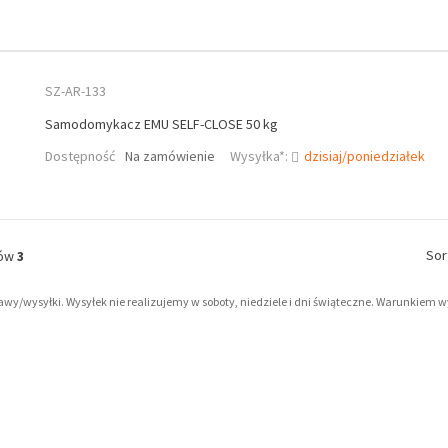
SZ-AR-133
Samodomykacz EMU SELF-CLOSE 50 kg
Dostępność
Na zamówienie
Wysyłka*:
dzisiaj/poniedziałek
Sor
tów
3
tawy/wysyłki. Wysyłek nie realizujemy w soboty, niedziele i dni świąteczne. Warunkiem 