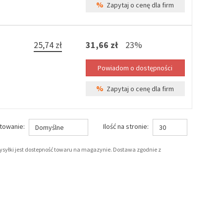
%
Zapytaj o cenę dla firm
25,74 zł
31,66 zł
23%
%
Zapytaj o cenę dla firm
towanie:
Ilość na stronie:
Domyślne
30
wysyłki jest dostepność towaru na magazynie. Dostawa zgodnie z