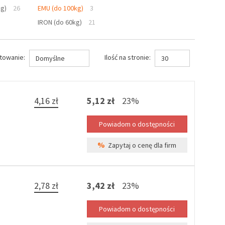
kg)
26
EMU (do 100kg)
3
IRON (do 60kg)
21
towanie:
Ilość na stronie:
Domyślne
30
4,16 zł
5,12 zł
23%
%
Zapytaj o cenę dla firm
2,78 zł
3,42 zł
23%