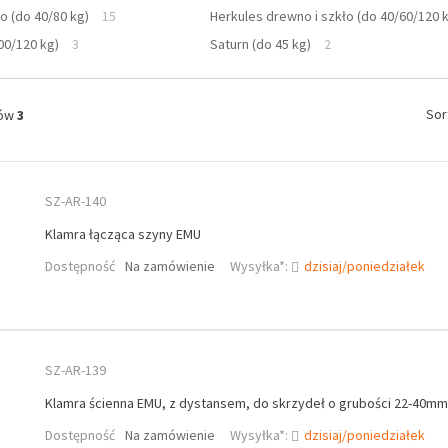
ło (do 40/80 kg)
15
Herkules drewno i szkło (do 40/60/120 
00/120 kg)
3
Saturn (do 45 kg)
2
Sor
tów
3
SZ-AR-140
Klamra łącząca szyny EMU
Dostępność
Na zamówienie
Wysyłka*:
dzisiaj/poniedziałek
SZ-AR-139
Klamra ścienna EMU, z dystansem, do skrzydeł o grubości 22-40mm
Dostępność
Na zamówienie
Wysyłka*:
dzisiaj/poniedziałek