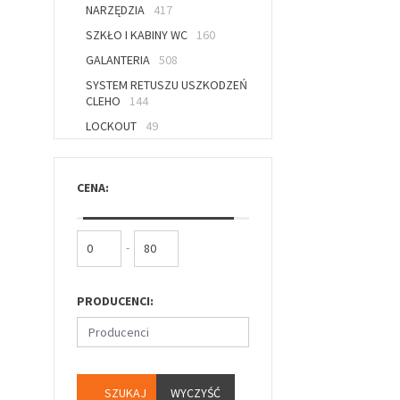
NARZĘDZIA
417
SZKŁO I KABINY WC
160
GALANTERIA
508
SYSTEM RETUSZU USZKODZEŃ
CLEHO
144
LOCKOUT
49
CENA:
-
PRODUCENCI:
Producenci
WYCZYŚĆ