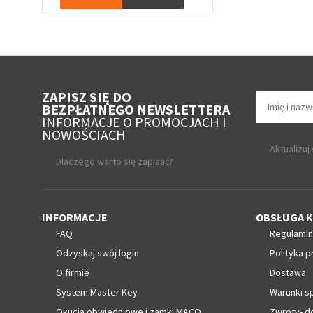
ZAPISZ SIĘ DO
BEZPŁATNEGO NEWSLETTERA
INFORMACJE O PROMOCJACH I
NOWOŚCIACH
Aktualizuj
Dlaczego warto się zapisać?
INFORMACJE
OBSŁUGA K
FAQ
Regulamin
Odzyskaj swój login
Polityka p
O firmie
Dostawa
System Master Key
Warunki s
Okucia obwiedniowe i zamki MACO
Zwroty- d