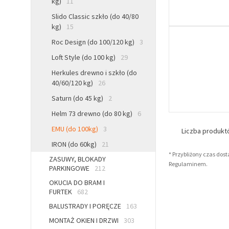
kg)
11
Slido Classic szkło (do 40/80
kg)
15
Roc Design (do 100/120 kg)
3
Loft Style (do 100 kg)
29
Herkules drewno i szkło (do
40/60/120 kg)
26
Saturn (do 45 kg)
2
Helm 73 drewno (do 80 kg)
6
EMU (do 100kg)
3
Liczba produk
IRON (do 60kg)
21
* Przybliżony czas dos
ZASUWY, BLOKADY
Regulaminem.
PARKINGOWE
212
OKUCIA DO BRAM I
FURTEK
682
BALUSTRADY I PORĘCZE
163
MONTAŻ OKIEN I DRZWI
303