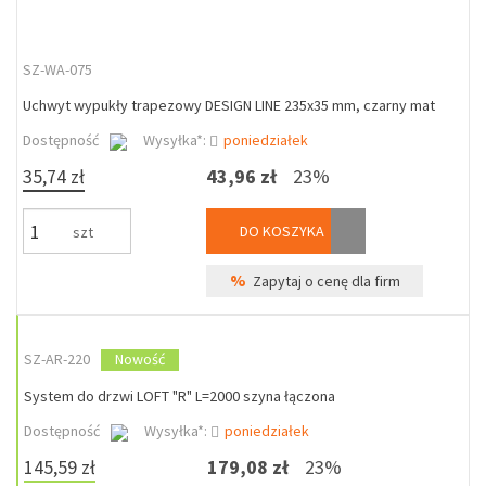
SZ-WA-075
Uchwyt wypukły trapezowy DESIGN LINE 235x35 mm, czarny mat
Dostępność
Wysyłka*:
poniedziałek
35,74 zł
43,96 zł
23%
DO KOSZYKA
szt
%
Zapytaj o cenę dla firm
SZ-AR-220
Nowość
System do drzwi LOFT "R" L=2000 szyna łączona
Dostępność
Wysyłka*:
poniedziałek
145,59 zł
179,08 zł
23%