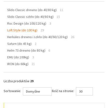
Slido Classic drewno (do 40/80 kg)
11
Slido Classic szkło (do 40/80 kg)
15
Roc Design (do 100/120 kg)
3
Loft Style (do 100 kg)
29
Herkules drewno i szkło (do 40/60/120 kg)
26
Saturn (do 45 kg)
2
Helm 73 drewno (do 80 kg)
6
EMU (do 100kg)
3
IRON (do 60kg)
21
Liczba produktów
29
Sortowanie:
Ilość na stronie:
Domyślne
30