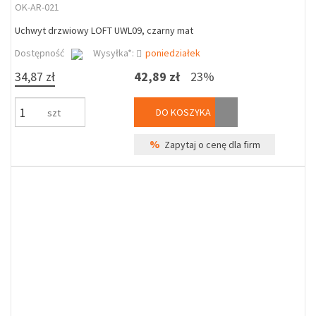
OK-AR-021
Uchwyt drzwiowy LOFT UWL09, czarny mat
Dostępność
Wysyłka*:
poniedziałek
34,87 zł
42,89 zł
23%
DO KOSZYKA
szt
%
Zapytaj o cenę dla firm