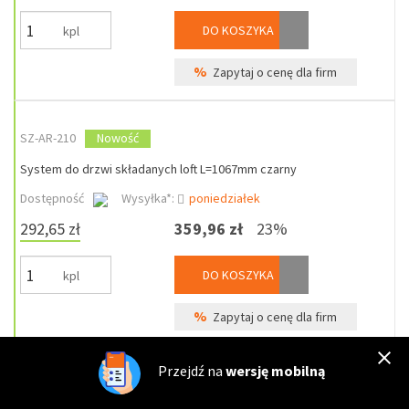
DO KOSZYKA
kpl
%
Zapytaj o cenę dla firm
SZ-AR-210
Nowość
System do drzwi składanych loft L=1067mm czarny
Dostępność
Wysyłka*:
poniedziałek
292,65 zł
359,96 zł
23%
DO KOSZYKA
kpl
%
Zapytaj o cenę dla firm
Przejdź na
wersję mobilną
SZ-AR-201
Nowość