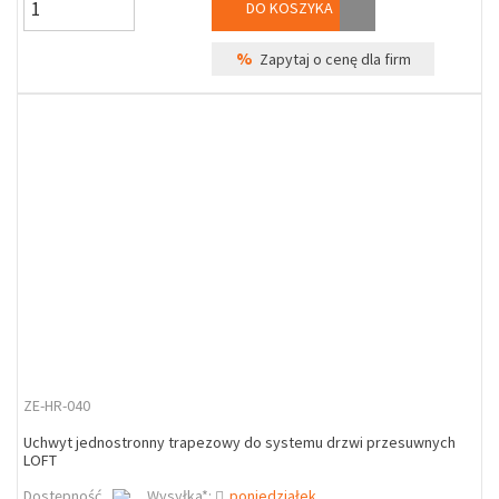
DO KOSZYKA
%
Zapytaj o cenę dla firm
ZE-HR-040
Uchwyt jednostronny trapezowy do systemu drzwi przesuwnych
LOFT
Dostępność
Wysyłka*:
poniedziałek