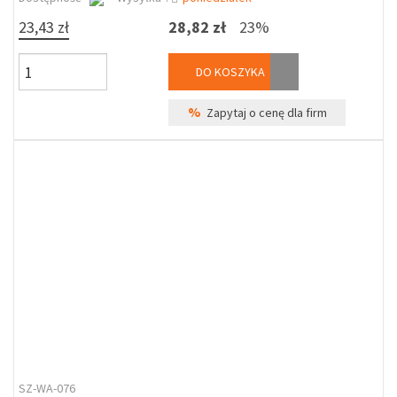
23,43 zł
28,82 zł
23%
DO KOSZYKA
%
Zapytaj o cenę dla firm
SZ-WA-076