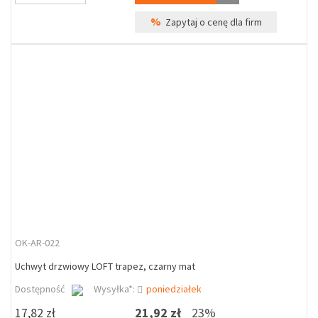
%
Zapytaj o cenę dla firm
OK-AR-022
Uchwyt drzwiowy LOFT trapez, czarny mat
Dostępność
Wysyłka*:
poniedziałek
17,82 zł
21,92 zł
23%