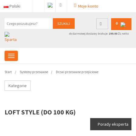
Polski
Moje konto
0
SZUKAJ
do darmowej dostawy brakuje:
299.00
ZŁ netto
Start
Systemy przesuwne
Drzwi przesuwne przejściowe
Kategorie
LOFT STYLE (DO 100 KG)
Porady eksperta