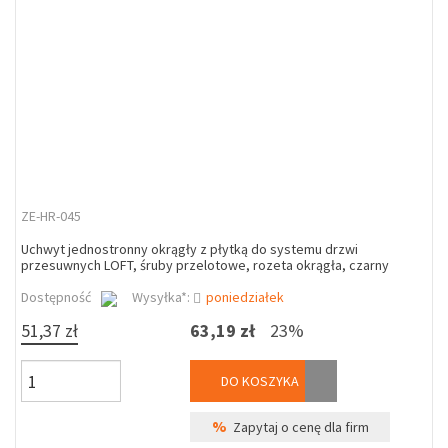
ZE-HR-045
Uchwyt jednostronny okrągły z płytką do systemu drzwi
przesuwnych LOFT, śruby przelotowe, rozeta okrągła, czarny
Dostępność
Wysyłka*:
poniedziałek
51,37 zł
63,19 zł
23%
DO KOSZYKA
%
Zapytaj o cenę dla firm